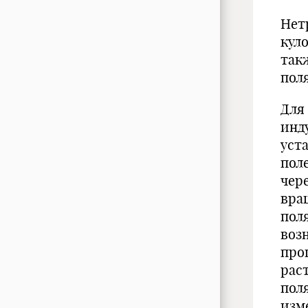
Нет
кул
так
пол
Для
инд
уст
пол
чер
вра
пол
воз
про
рас
поля
изм