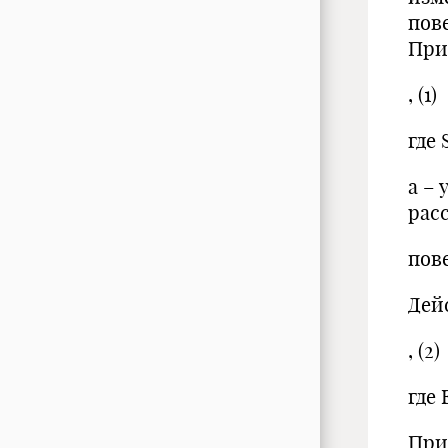
пов
При
, (1)
где
a –
рас
пов
Дей
, (2)
где 
При