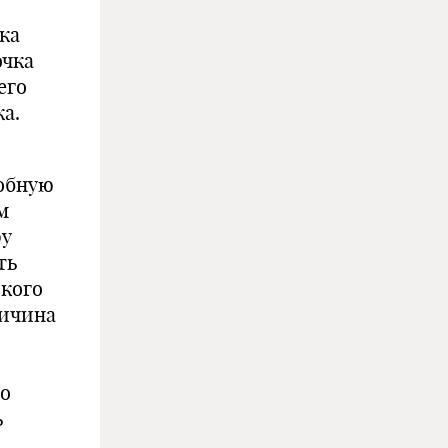
ка
очка
его
а.
добную
м
ру
ть
кого
личина
го
ь