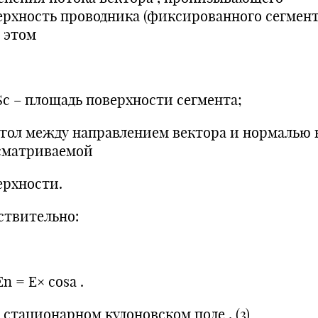
ерхность проводника (фиксированного сегмент
 этом
 Sc – площадь поверхности сегмента;
 угол между направлением вектора и нормалью 
сматриваемой
ерхности.
ствительно:
En = E× cosa .
 стационарном кулоновском поле , (3)