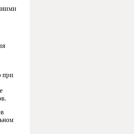
онними
ия
о при
е
в.
ов
льном