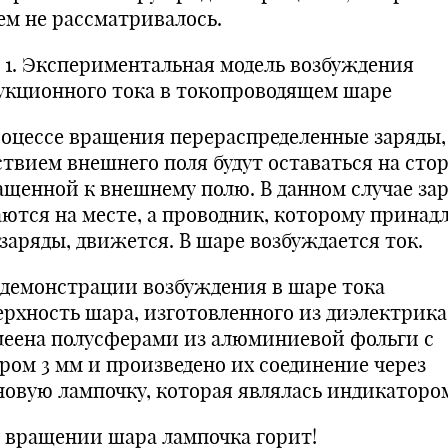
ем не рассматривалось.
. 1. Экспериментальная модель возбуждения
укционного тока в токопроводящем шаре
роцессе вращения перераспределенные заряды,
ствием внешнего поля будут оставаться на стор
ащенной к внешнему полю. В данном случае за
аются на месте, а проводник, которому принад
 заряды, движется. В шаре возбуждается ток.
 демонстрации возбуждения в шаре тока
ерхность шара, изготовленного из диэлектрика
леена полусферами из алюминиевой фольги с
ором 3 мм и произведено их соединение через
новую лампочку, которая являлась индикатором
 вращении шара лампочка горит!