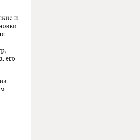
ские и
ановки
ие
р,
, его
из
ем