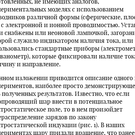
отовленных, не имеющих аналогов,
периментальных моделях с использованием
водников различной формы (сферические, пло
), с электронной и ионной проводимостью. Уст
и снабжены или неоновой лампочкой, загоран
орой служило индикатором наличия тока, или
ользовались стандартные приборы (электромет
ьванометр), которые фиксировали наличие тока
ичину и направление.
анном изложении приводится описание одного 
периментов, наиболее просто демонстрирующ
 полученных результатов. Известно, что если
опроводящий шар внести в потенциальное
ктростатическое поле, то в нем произойдет
ераспределение зарядов по закону
ктростатической индукции (рис. 1). В наших
периментах шару придали вращение, что ранее