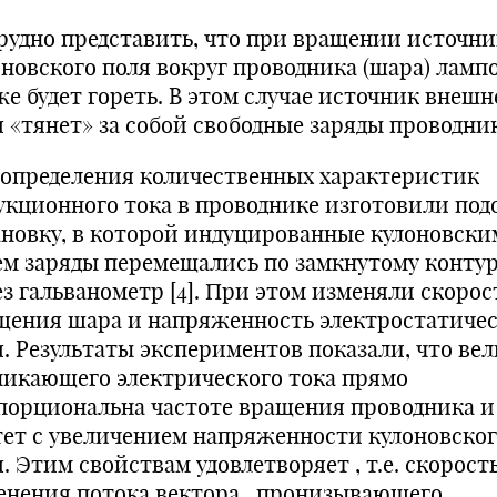
рудно представить, что при вращении источни
оновского поля вокруг проводника (шара) ламп
же будет гореть. В этом случае источник внешн
я «тянет» за собой свободные заряды проводник
 определения количественных характеристик
укционного тока в проводнике изготовили по
ановку, в которой индуцированные кулоновски
ем заряды перемещались по замкнутому конту
ез гальванометр [4]. При этом изменяли скорос
щения шара и напряженность электростатичес
я. Результаты экспериментов показали, что ве
никающего электрического тока прямо
порциональна частоте вращения проводника и
тет с увеличением напряженности кулоновско
. Этим свойствам удовлетворяет , т.е. скорост
енения потока вектора , пронизывающего