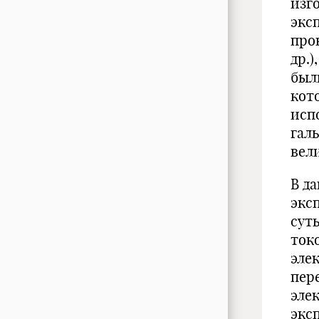
изг
экс
про
др.
был
кот
исп
гал
вел
В д
экс
суть
ток
эле
пер
эле
экс