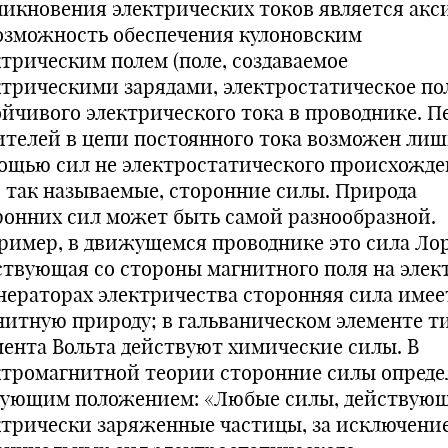
никновения электрических токов является ак
озможность обеспечения кулоновским
ктрическим полем (поле, создаваемое
ктрическими зарядами, электростатическое по
ойчивого электрического тока в проводнике. П
ителей в цепи постоянного тока возможен лиш
ощью сил не электростатического происхожде
, так называемые, сторонние силы. Природа
ронних сил может быть самой разнообразной.
ример, в движущемся проводнике это сила Лор
ствующая со стороны магнитного поля на элек
енераторах электричества сторонняя сила имее
нитную природу; в гальваническом элементе т
мента Вольта действуют химические силы. В
ктромагнитной теории сторонние силы опред
дующим положением: «Любые силы, действующ
ктрически заряженные частицы, за исключени