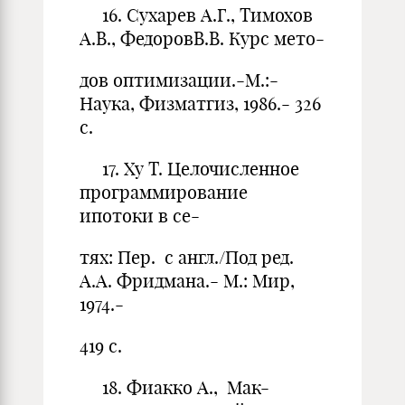
16. Сухарев А.Г., Тимохов
А.В., ФедоровВ.В. Курс мето-
дов оптимизации.-М.:-
Наука, Физматгиз, 1986.- 326
с.
17. Ху Т. Целочисленное
программирование
ипотоки в се-
тях: Пер. с англ./Под ред.
А.А. Фридмана.- М.: Мир,
1974.-
419 с.
18. Фиакко А., Мак-