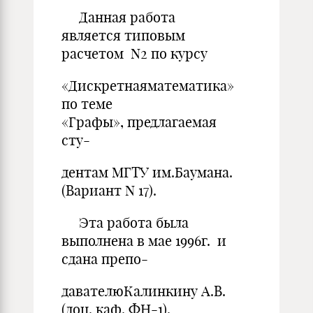
Данная работа
является типовым
расчетом N2 по курсу
«Дискретнаяматематика»
по теме
«Графы», предлагаемая
сту-
дентам МГТУ им.Баумана.
(Вариант N 17).
Эта работа была
выполнена в мае 1996г. и
сдана препо-
давателюКалинкину А.В.
(доц. каф. ФН-1).