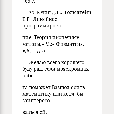
496 с.
20. Юдин Д.Б., Гольштейн
Е.Г. Линейное
программирова-
ние. Теория иконечные
методы,- М.:- Физматгиз,
1963.- 775 с.
Желаю всего хорошего,
буду рад, если мояскромная
рабо-
та поможет Вамполюбить
математику или хотя бы
заинтересо-
ваться ей.