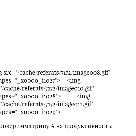
 src="/cache/referats/7172/image008.gif"
hapes="_x0000_i1027"> <img
"/cache/referats/7172/image010.gif"
hapes="_x0000_i1028"> <img
"/cache/referats/7172/image012.gif"
hapes="_x0000_i1029">
Проверимматрицу А на продуктивность: