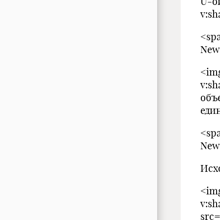
U-ой
v:sh
<spa
New
<img
v:s
объ
еди
<spa
New
Исх
<img
v:s
src=