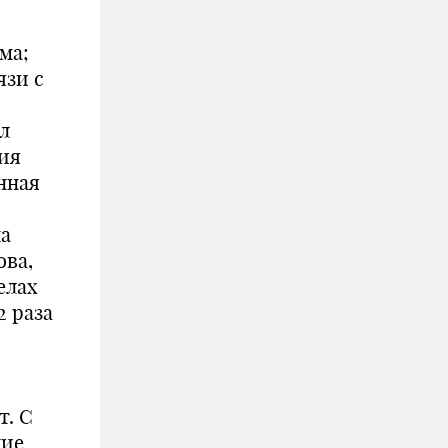
ма;
язи с
л
ия
янная
на
ова,
елах
2 раза
т. С
ние