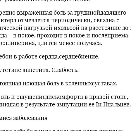
ренно выраженная боль за грудинойдавящего
актера отмечается периодически, связана с
ической нагрузкой иходьбой на расстояние до 
да – в покое, проходит в покое и послеприема
роглицерина, длится менее получаса.
ебои в работе сердца,сердцебиение.
утствие аппетита. Слабость.
тоянная ноющая боль в коленныхсуставах.
ь и ощущениедискомфорта в правой стопе,
никшая в результате ампутации ее Iи IIпальцев
мнез заболевания