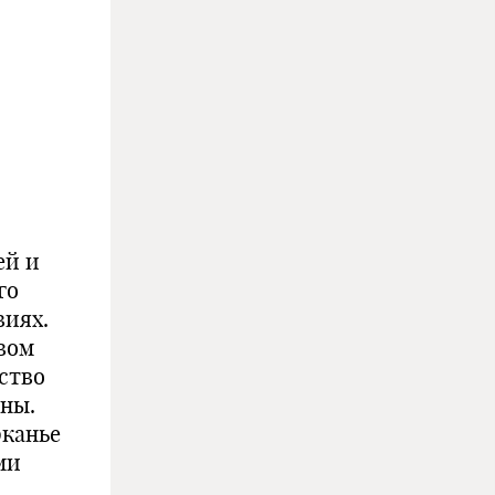
ей и
го
виях.
вом
ство
оны.
рканье
ми