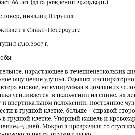
аст 66 лет (дата рождения 29.09.1941г.)
сионер, инвалид II группа
живает в Санкт-Петербурге
упил 17.10.2007 г.
обы
тельное, нарастающее в течениенескольких дн
ьное ощущение удушья. Одышка инспираторно
актера впокое, не купируемая в домашних усло
шка усиливается в положении на спине, на ле
у и ввертикальном положении. Постоянное чув
ести в грудной клетке, больше – справой стор
ь в грудной клетке. Упорный кашель и кровоха
ечение4-5 дней. Мокрота прозрачная со сгустка
-розового цвета, отходит легко.