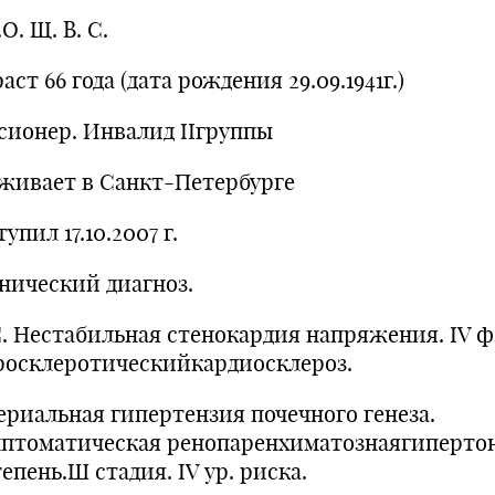
О. Щ. В. С.
аст 66 года (дата рождения 29.09.1941г.)
сионер. Инвалид IIгруппы
живает в Санкт-Петербурге
упил 17.10.2007 г.
нический диагноз.
. Нестабильная стенокардия напряжения. IV ф.
росклеротическийкардиосклероз.
ериальная гипертензия почечного генеза.
птоматическая ренопаренхиматознаягиперто
тепень.Ш стадия. IV ур. риска.