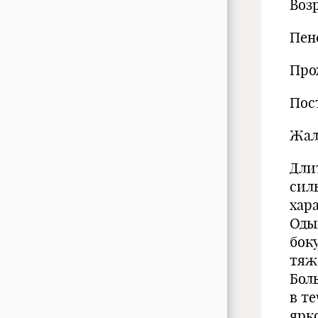
Возр
Пен
Про
Пост
Жал
Дли
сил
хар
Оды
бок
тяж
Бол
в т
ярко