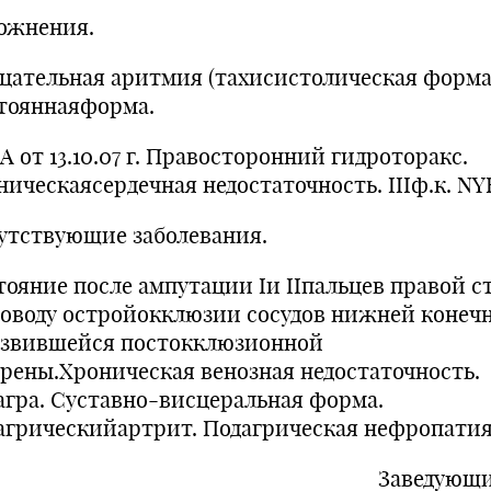
ожнения.
цательная аритмия (тахисистолическая форма
тояннаяформа.
 от 13.10.07 г. Правосторонний гидроторакс.
ническаясердечная недостаточность. IIIф.к. NY
утствующие заболевания.
тояние после ампутации Iи IIпальцев правой с
поводу остройокклюзии сосудов нижней конеч
азвившейся постокклюзионной
грены.Хроническая венозная недостаточность.
агра. Суставно-висцеральная форма.
агрическийартрит. Подагрическая нефропати
Заведующи