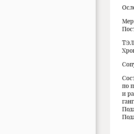
Осл
Мер
Пос
ТЭЛА
Хро
Соп
Сос
по 
и р
ган
Под
Под