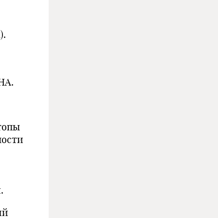
).
HA.
топы
ности
я.
й