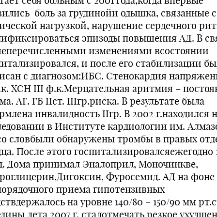
ает себя больным с 2001 года,когда впервые
вились боль за грудинойи одышка, связанные с
ической нагрузкой, нарушение сердечного рит
лификсироваться эпизоды повышения АД. В св
еперечисленными изменениями всостоянии
питализировался, и после его стабилизации бы
исан с диагнозом:ИБС. Стенокардия напряжен
.к. ХСН III ф.к.Мерцательная аритмия – посто
а. АГ. ГБ IIст. IIIгр.риска. В результате была
млена инвалидность IIгр. В 2002 г.находился 
ледовании в Институте кардиологии им. Алмаз
 со словбыли обнаружены тромбы в правых отд
дца. После этого госпитализировалсяежегодно 
од. Дома принимал Эналоприл, Моночинкве,
роглицерин,Дигоксин, Фуросемид. АД на фоне
порядочного приема гипотензивных
ствдержалось на уровне 140/80 – 150/90 мм рт.с
едины лета 2007 г. сталотмечать резкое ухудше