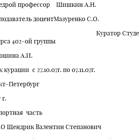
едрой профессор Шишкин А.Н.
подаватель доцентМазуренко С.О.
уратор Студент
урса 402-ой группы
ошина А.И.
 курации с 27.10.07г. по 07.11.07г.
кт-Петербург
 г.
портная часть
.О Щендрик Валентин Степанович