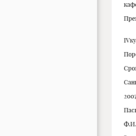
каф
Пре
К
IVк
Пор
Срок
Сан
2007
Пас
Ф.И