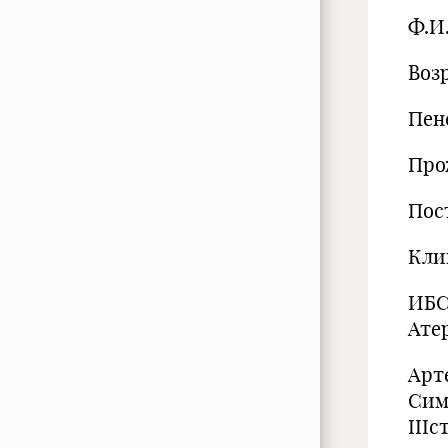
Ф.И.
Возр
Пен
Про
Пост
Кли
ИБС
Ате
Арт
Сим
IIIc