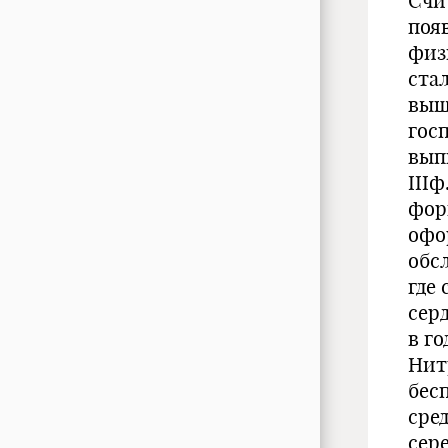
Счит
поя
физ
ста
выш
гос
вып
IIIф
форм
офор
обс
где
сер
в г
Нит
бес
сред
сер