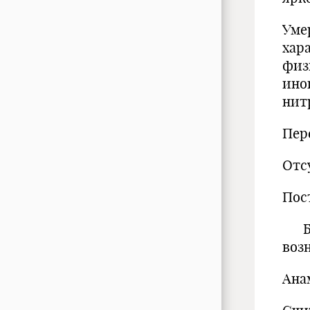
Уме
хар
физ
иног
нит
Пер
Отс
Пос
Бол
воз
Ана