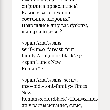
сифилиса проводилось?
Какое у вас с тех пор
состояние здоровья?
Появлялись ли у вас бу­боны,
шанкр или язвы?
<span Arial",«sans-
serif»;mso-fareast-font-
family:Arial;color:black">34.
<span Times New
Roman"">
<span Arial",«sans-serif»;
mso-bidi-font-family:«Times
New
Roman»;color:black">Появлялись
ли у васвысыпания, язвы,