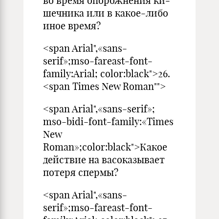
во время опорожнения ки­
шечника или в какое-либо
иное время?
<span Arial",«sans-
serif»;mso-fareast-font-
family:Arial; color:black">26.
<span Times New Roman"">
<span Arial",«sans-serif»;
mso-bidi-font-family:«Times
New
Roman»;color:black">Какое
действие на васоказывает
потеря спермы?
<span Arial",«sans-
serif»;mso-fareast-font-