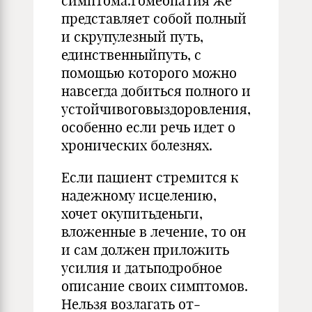
сим­птома.Гомеопатия же
представляет собой полный
и скрупулез­ный путь,
единственныйпуть, с
помощью которого можно
на­всегда добиться полного и
устойчивоговыздоровления,
особенно если речь идет о
хро­нических болезнях.
Если пациент стремится к
надежному исцелению,
хочет оку­питьденьги,
вложенные в лечение, то он
и сам должен прило­жить
усилия и датьподробное
описание своих симптомов.
Нельзя возлагать от­