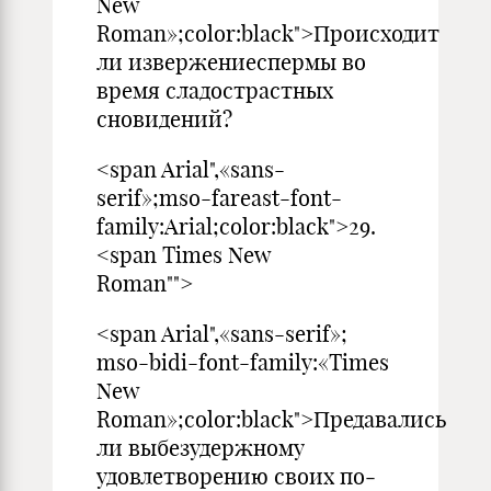
New
Roman»;color:black">Происходит
ли извержениеспермы во
время сладострастных
сновидений?
<span Arial",«sans-
serif»;mso-fareast-font-
family:Arial;color:black">29.
<span Times New
Roman"">
<span Arial",«sans-serif»;
mso-bidi-font-family:«Times
New
Roman»;color:black">Предавались
ли выбезудержному
удовлетворению своих по­