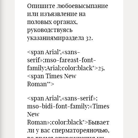
Опишите любоевысыпание
или изъязвление на
половых орга­нах,
руководствуясь
указаниямираздела 32.
<span Arial",«sans-
serif»;mso-fareast-font-
family:Arial;color:black">25.
<span Times New
Roman"">
<span Arial",«sans-serif»;
mso-bidi-font-family:«Times
New
Roman»;color:black">Бывает
ли у вас сперматореяночью,