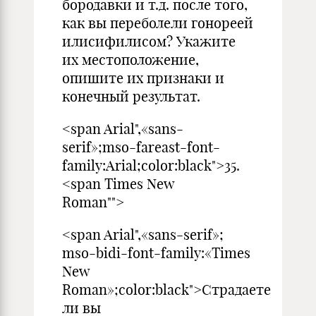
бородавки и т.д. после того,
как вы переболели гонореей
илисифилисом? Укажите
их местоположение,
опишите их признаки и
конечный результат.
<span Arial",«sans-
serif»;mso-fareast-font-
family:Arial;color:black">35.
<span Times New
Roman"">
<span Arial",«sans-serif»;
mso-bidi-font-family:«Times
New
Roman»;color:black">Страдаете
ли вы