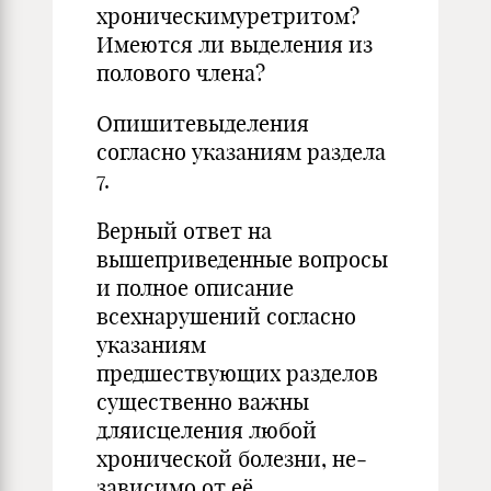
хроническимуретритом?
Имеются ли выделе­ния из
поло­вого члена?
Опишитевыделения
согласно указаниям раздела
7.
Верный ответ на
вышеприведенные вопросы
и полное опи­сание
всехнарушений согласно
указаниям
предшествующих разделов
существенно важны
дляисцеления любой
хроничес­кой болезни, не­
зависимо от её