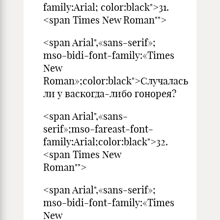
family:Arial; color:black">31.
<span Times New Roman"">
<span Arial",«sans-serif»;
mso-bidi-font-family:«Times
New
Roman»;color:black">Случалась
ли у васкогда-либо гонорея?
<span Arial",«sans-
serif»;mso-fareast-font-
family:Arial;color:black">32.
<span Times New
Roman"">
<span Arial",«sans-serif»;
mso-bidi-font-family:«Times
New