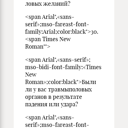
ловых жела­ний?
<span Arial",«sans-
serif»;mso-fareast-font-
family:Arial;color:black">30.
<span Times New
Roman"">
<span Arial",«sans-serif»;
mso-bidi-font-family:«Times
New
Roman»;color:black">Были
ли у вас травмыполовых
органов в результате
падения или удара?
<span Arial",«sans-
serif»;mso-fareast-font-