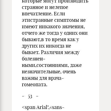
которые могут производить
странное и нелепое
впечатление. Если
этистранные симптомы не
имеют никакого значения,
отчего же тог­да у одних они
бывают,в то время как у
других их никогда не
бывает. Различия между
болезнен­
ными,состояниями, даже
не­значительные, очень
важны для врача-
гомеопата.
- 53 -
<span Arial",«sans-