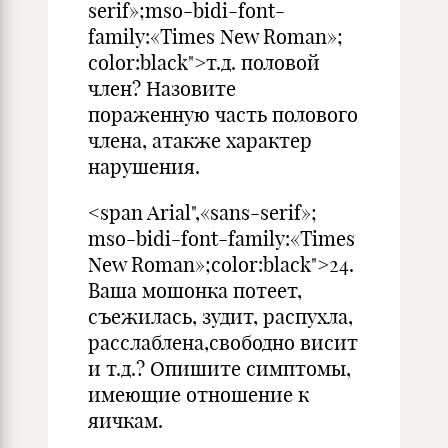
serif»;mso-bidi-font-
family:«Times New Roman»;
color:black">т.д. половой
член? Назовите
пораженную часть полового
чле­на, атакже характер
нарушения.
<span Arial",«sans-serif»;
mso-bidi-font-family:«Times
New Roman»;color:black">24.
Ваша мошонка потеет,
съежилась, зудит, распухла,
расслаблена,свободно висит
и т.д.? Опишите симптомы,
имеющие отноше­ние к
яичкам.