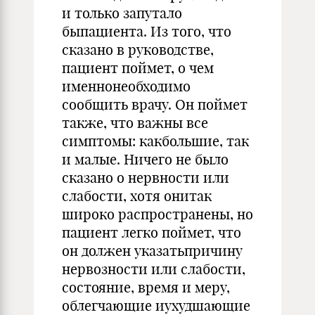
и только за­путало
быпациента. Из того, что
сказано в руковод­стве,
пациент поймет, о чем
именнонеобходимо
сообщить врачу. Он поймет
также, что важны все
симптомы: какбольшие, так
и малые. Ничего не было
сказано о нервности или
слабости, хотя онитак
широко распростра­нены, но
пациент легко поймет, что
он должен указатьпричину
нер­возности или слабости,
состояние, время и меру,
облегчающие иухудшающие