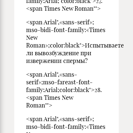
family:Arial; color:black">27.
<span Times New Roman"">
<span Arial",«sans-serif»;
mso-bidi-font-family:«Times
New
Roman»;color:black">Испытываете
ли вывозбуждение при
извержении спермы?
<span Arial",«sans-
serif»;mso-fareast-font-
family:Arial;color:black">28.
<span Times New
Roman"">
<span Arial",«sans-serif»;
mso-bidi-font-family:«Times