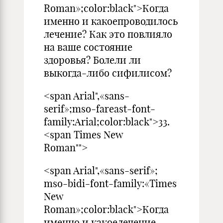
Roman»;color:black">Когда
именно и какоепроводилось
лечение? Как это повлия­ло
на ваше состояние
здоровья? Болели ли
выкогда-либо си­филисом?
<span Arial",«sans-
serif»;mso-fareast-font-
family:Arial;color:black">33.
<span Times New
Roman"">
<span Arial",«sans-serif»;
mso-bidi-font-family:«Times
New
Roman»;color:black">Когда
именно и какоелечение