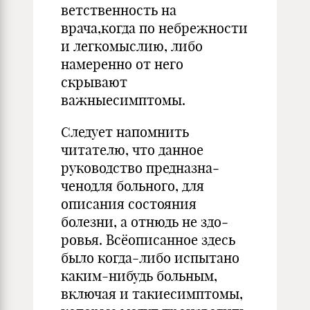
ветственность на
врача,когда по небрежнос­ти
и легкомыслию, либо
намеренно от него
скрывают
важныесимптомы.
Следует напомнить
читателю, что данное
руководство пред­назна­
ченодля больного, для
описания состояния
болезни, а от­нюдь не здо­
ровья. Всёописанное здесь
было когда-либо испыта­но
каким-нибудь больным,
включая и такиесимптомы,