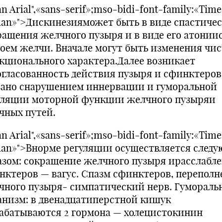
n Arial",«sans-serif»;mso-bidi-font-family:«Tim
an»">Дискинезияможет быть в виде спастичес
ращения желчного пузыря и в виде его атонии
тоем желчи. Вначале могут быть изменения чи
кционального характера.Далее возникает
огласованность действия пузыря и сфинктеров
зано снарушением иннервации и гуморальной
уляции моторной функции желчного пузыряи
чных путей.
n Arial",«sans-serif»;mso-bidi-font-family:«Tim
an»">Внорме регуляции осуществляется след
азом: сокращение желчного пузыря ирасслабл
нктеров — вагус. Спазм сфинктеров, переполн
чного пузыря- симпатический нерв. Гуморал
анизм: в двенадцатиперстной кишук
абатываются 2 гормона — холецистокинин