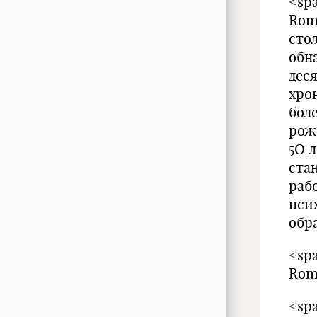
<spa
Rom
сто
обн
дес
хро
бол
рож
5О 
ста
раб
пси
обр
<spa
Rom
<spa