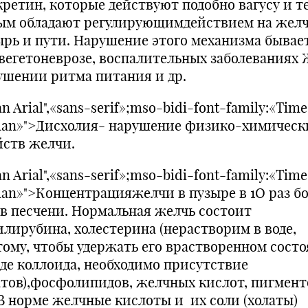
кретин, которые действуют подобно вагусу и т
ым обладают регулирующимдействием на жел
ырь и пути. Нарушение этого механизма бывае
вегетоневрозе, воспалительных заболеваниях 
ушении ритма питания и др.
n Arial",«sans-serif»;mso-bidi-font-family:«Tim
an»">Дисхолия- нарушение физико-химическ
йств желчи.
n Arial",«sans-serif»;mso-bidi-font-family:«Tim
an»">Концентрацияжелчи в пузыре в 1О раз бо
 в песчени. Нормальная желчь состоит
илирубина, холестерина (нерастворим в воде,
тому, чтобы удержать его врастворенном сост
иде коллоида, необходимо присутствие
атов),фосфолипидов, желчных кислот, пигмент
. В норме желчные кислоты и их соли (холаты)