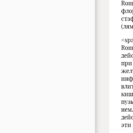
Rom
фло
ста
(лям
<spa
Rom
дей
при
жел
инф
вли
киш
пуз
нем
дей
эти