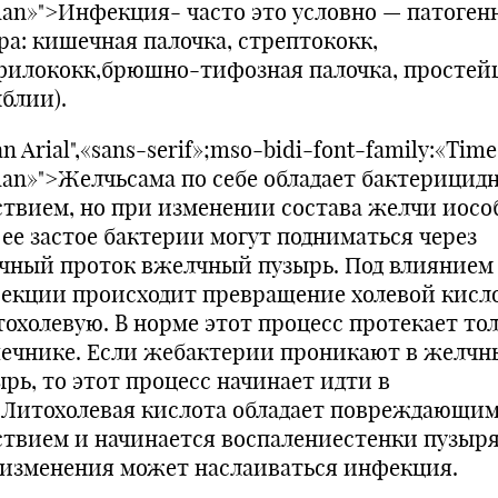
an»">Инфекция- часто это условно — патоген
ра: кишечная палочка, стрептококк,
филококк,брюшно-тифозная палочка, просте
блии).
n Arial",«sans-serif»;mso-bidi-font-family:«Tim
an»">Желчьсама по себе обладает бактерицид
ствием, но при изменении состава желчи иосо
 ее застое бактерии могут подниматься через
чный проток вжелчный пузырь. Под влиянием
екции происходит превращение холевой кисл
тохолевую. В норме этот процесс протекает тол
ечнике. Если жебактерии проникают в желчн
ырь, то этот процесс начинает идти в
.Литохолевая кислота обладает повреждающи
ствием и начинается воспалениестенки пузыря
 изменения может наслаиваться инфекция.