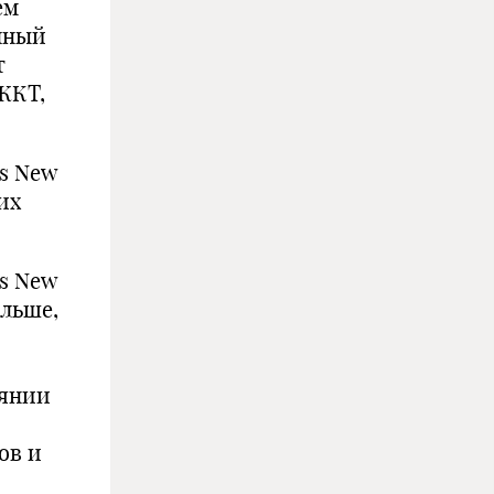
ем
чный
т
ЖКТ,
es New
их
es New
льше,
оянии
ов и