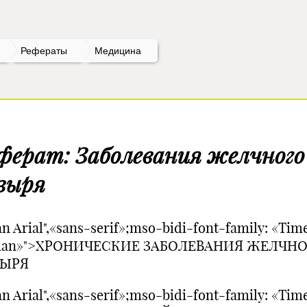
Рефераты
Медицина
ферат: Заболевания желчного
зыря
n Arial",«sans-serif»;mso-bidi-font-family: «Tim
an»">ХРОНИЧЕСКИЕ ЗАБОЛЕВАНИЯ ЖЕЛЧН
ЗЫРЯ
n Arial",«sans-serif»;mso-bidi-font-family: «Tim