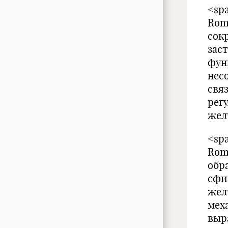
<spa
Rom
сок
зас
фун
нес
свя
рег
жел
<spa
Rom
обр
сфи
жел
мех
выр