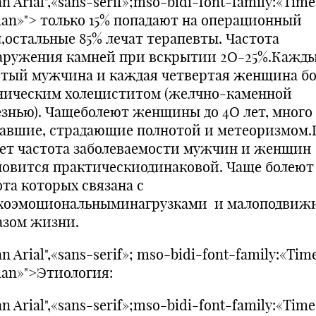
n Arial",«sans-serif»;mso-bidi-font-family:«Tim
an»"> только 15% попадают на операционный
л,остальные 85% лечат терапевты. Частота
аружения камней при вскрытии 2О-25%.Кажд
ятый мужчина и каждая четвертая женщина б
ническим холециститом (желчно-каменной
езнью). Чащеболеют женщины до 4О лет, много
авшие, страдающие полнотой и метеоризмом.
лет частота заболеваемости мужчин и женщин
новится практическиодинаковой. Чаще болеют
ота которых связана с
хоэмоциональныминагрузками и малоподвиж
азом жизни.
n Arial",«sans-serif»; mso-bidi-font-family:«Tim
an»">Этиология:
n Arial",«sans-serif»;mso-bidi-font-family:«Tim