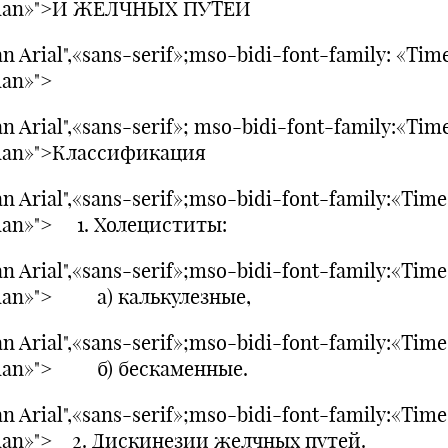
an»">И ЖЕЛЧНЫХ ПУТЕЙ
n Arial",«sans-serif»;mso-bidi-font-family: «Tim
an»">
n Arial",«sans-serif»; mso-bidi-font-family:«Tim
an»">Классификация
n Arial",«sans-serif»;mso-bidi-font-family:«Tim
an»"> 1. Холециститы:
n Arial",«sans-serif»;mso-bidi-font-family:«Tim
an»"> а) калькулезные,
n Arial",«sans-serif»;mso-bidi-font-family:«Tim
an»"> б) бескаменные.
n Arial",«sans-serif»;mso-bidi-font-family:«Tim
an»"> 2. Дискинезии желчных путей.