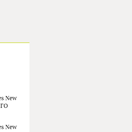
es New
ОГО
es New