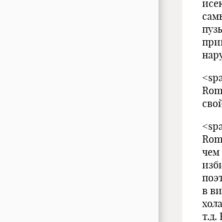
исе
сам
пуз
при
нар
<spa
Rom
сво
<spa
Rom
чем
изб
поэ
в в
хол
т.д