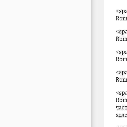
<spa
Rom
<spa
Rom
<spa
Rom
<spa
Rom
<spa
Rom
час
хол