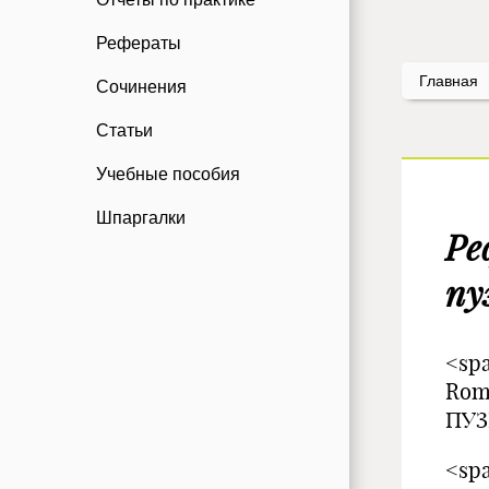
Рефераты
Главная
Сочинения
Статьи
Учебные пособия
Шпаргалки
Ре
пу
<spa
Rom
ПУ
<spa