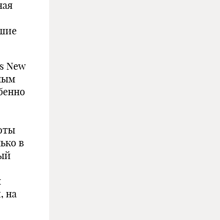
ная
йшие
es New
ным
бенно
оты
ько в
ый
м
, на