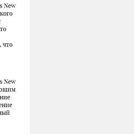
es New
кого
с
сто
, что
es New
ующим
ение
ение
ьный