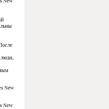
es New
ый
ольны
После
 люди,
ным
es New
es New