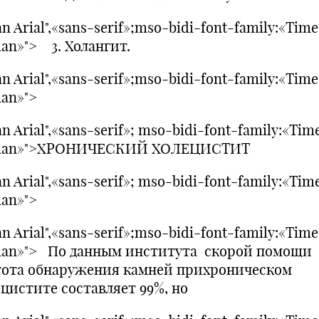
n Arial",«sans-serif»;mso-bidi-font-family:«Tim
an»"> 3. Холангит.
n Arial",«sans-serif»;mso-bidi-font-family:«Tim
an»">
n Arial",«sans-serif»; mso-bidi-font-family:«Tim
an»">ХРОНИЧЕСКИЙ ХОЛЕЦИСТИТ
n Arial",«sans-serif»; mso-bidi-font-family:«Tim
an»">
n Arial",«sans-serif»;mso-bidi-font-family:«Tim
an»"> По данным института скорой помощи
тота обнаружения камней прихроническом
ецистите составляет 99%, но