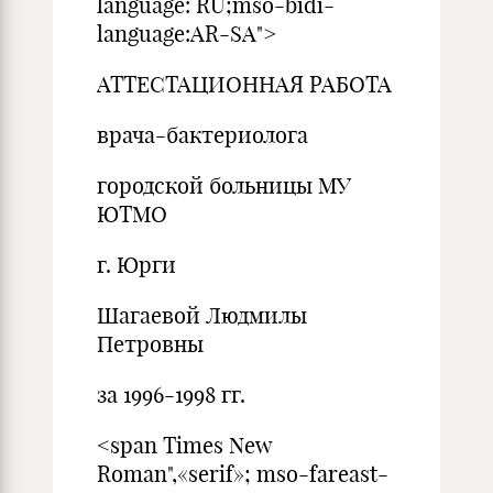
language: RU;mso-bidi-
language:AR-SA">
АТТЕСТАЦИОННАЯ РАБОТА
врача-бактериолога
городской больницы МУ
ЮТМО
г. Юрги
Шагаевой Людмилы
Петровны
за 1996-1998 гг.
<span Times New
Roman",«serif»; mso-fareast-