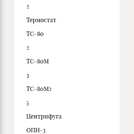
2
Термостат
ТС-80
2
ТС-80М
3
ТС-80М2
5
Центрифуга
ОПН-3