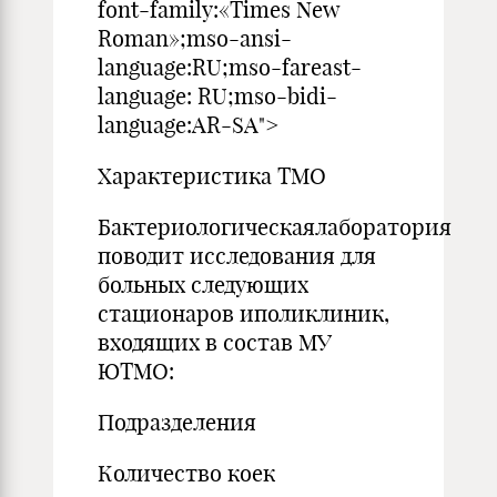
font-family:«Times New
Roman»;mso-ansi-
language:RU;mso-fareast-
language: RU;mso-bidi-
language:AR-SA">
Характеристика ТМО
Бактериологическаялаборатория
поводит исследования для
больных следующих
стационаров иполиклиник,
входящих в состав МУ
ЮТМО:
Подразделения
Количество коек