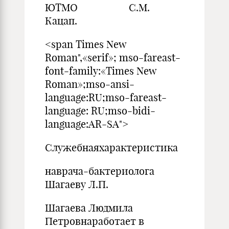
ЮТМО С.М.
Кацап.
<span Times New
Roman",«serif»; mso-fareast-
font-family:«Times New
Roman»;mso-ansi-
language:RU;mso-fareast-
language: RU;mso-bidi-
language:AR-SA">
Служебнаяхарактеристика
наврача-бактериолога
Шагаеву Л.П.
Шагаева Людмила
Петровнаработает в