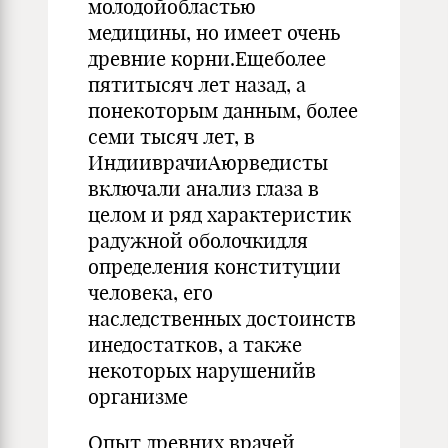
молодойобластью
медицины, но имеет очень
древние корни.Ещеболее
пятитысяч лет назад, а
понекоторым данным, более
семи тысяч лет, в
ИндииврачиАюрведисты
включали анализ глаза в
целом и ряд характеристик
радужной оболочкидля
определения конституции
человека, его
наследственных достоинств
инедостатков, а также
некоторых нарушенийв
организме
Опыт древних врачей