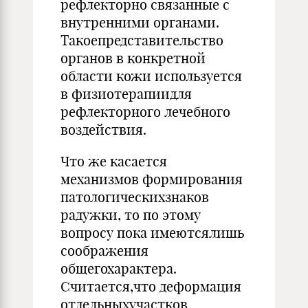
рефлекторно связанные с
внутренними органами.
Такоепредставительство
органов в конкретной
области кожи используется
в физиотерапиидля
рефлекторного лечебного
воздействия.
Что же касается
механизмов формирования
патологическихзнаков
радужки, то по этому
вопросу пока имеютсялишь
соображения
общегохарактера.
Считается,что деформация
отдельныхучастков