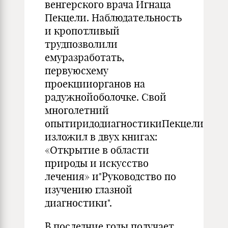
венгерского врача Игнаца
Пекцели. Наблюдательность
и кропотливый
трудпозволили
емуразработать,
первуюсхему
проекцииорганов на
радужнойоболочке. Свой
многолетний
опытиридодиагностикиПекцели
изложил в двух книгах:
«Открытие в области
природы и искусство
лечения» и"Руководство по
изучению глазной
диагностики".
В последние годы получает