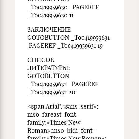
_Toc419959630 PAGEREF
_Toc419959630 11
ЗАКЛ
GOTOBUTTON _Toc419959631
PAGEREF _Toc419959631 19
СПИСОК
ЛИТЕРА
GOTOBUTTON
_Toc419959632 PAGEREF
_Toc419959632 20
<span Arial",«sans-serif»;
mso-fareast-font-
family:«Times New
Roman»;mso-bidi-font-
family:«Times New Roman»;