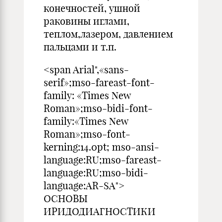
конечностей, ушной
раковины иглами,
теплом,лазером, давлением
пальцами и т.п.
<span Arial",«sans-
serif»;mso-fareast-font-
family: «Times New
Roman»;mso-bidi-font-
family:«Times New
Roman»;mso-font-
kerning:14.0pt; mso-ansi-
language:RU;mso-fareast-
language:RU;mso-bidi-
language:AR-SA">
ОСНОВЫ
ИРИДОДИАГНОСТИКИ