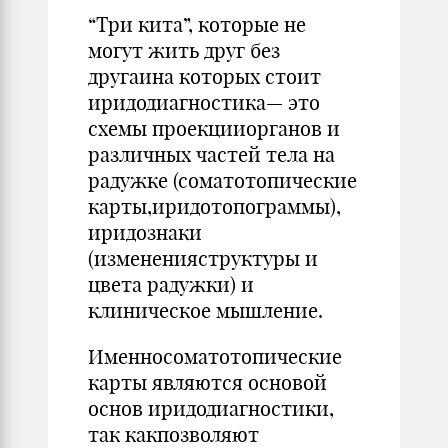
“Три кита”, которые не
могут жить друг без
другаина которых стоит
иридодиагностика— это
схемы проекцииорганов и
различных частей тела на
радужке (соматотопические
карты,иридотопограммы),
иридознаки
(измененияструктуры и
цвета радужки) и
клиническое мышление.
Именносоматотопические
карты являются основой
основ иридодиагностики,
так какпозволяют