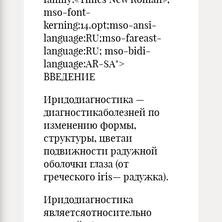
mso-font-
kerning:14.0pt;mso-ansi-
language:RU;mso-fareast-
language:RU; mso-bidi-
language:AR-SA">
ВВЕДЕНИЕ
Иридодиагностика —
диагностикаболезней по
изменению формы,
структуры, цветаи
подвижности радужной
оболочки глаза (от
греческого iris— радужка).
Иридодиагностика
являетсяотносительно