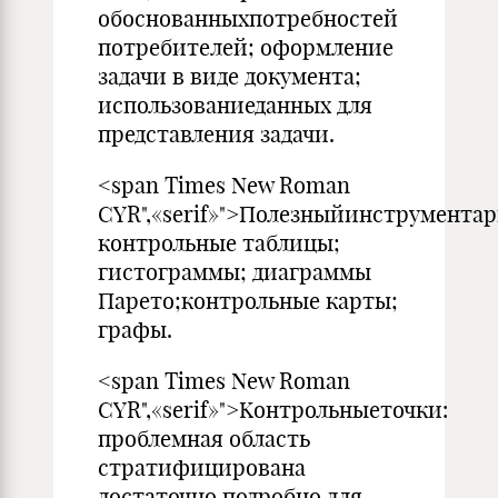
обоснованныхпотребностей
потребите­лей; оформление
задачи в виде документа;
использованиедан­ных для
представления задачи.
<span Times New Roman
CYR",«serif»">Полезныйинструментар
контрольные таблицы;
гисто­граммы; диаграммы
Парето;контрольные карты;
графы.
<span Times New Roman
CYR",«serif»">Kонтрольныеточки:
проблемная область
стратифицирована
достаточно подробно для