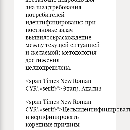
анализа;требования
потребителей
идентифицированы; при
постановке задач
выявилосьрасхожде­ние
межny текущей ситуацией
и желаемой; методология
дости­жения
целиопределена.
<span Times New Roman
CYR",«serif»">Этап3. Анализ
<span Times New Roman
CYR",«serif»">Цель:идентифицироват
и верифицировать
коренные при­чины