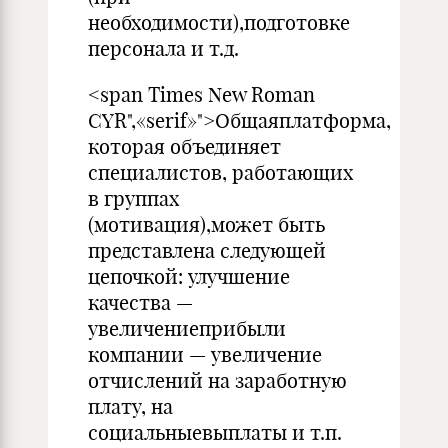
необходимости),подготовке
персонала и т.д.
<span Times New Roman
CYR",«serif»">Общаяплатформа,
которая объединяет
специалистов, рабо­тающих
в группах
(мотивация),может быть
представлена сле­дующей
цепочкой: улучшение
качества —
увеличениеприбыли
компании — увеличение
отчислений на заработную
плату, на
социальныевыплаты и т.п.