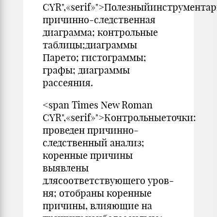
CYR",«serif»">Полезныйинструментар
причинно-следственная
диаграм­ма; контрольные
таблицы;диаграммы
Парето; гистограммы;
графы; диаграммы
рассеяния.
<span Times New Roman
CYR",«serif»">Контрольныеточки:
проведен причинно-
следственный ана­лиз;
коренные причины
выявлены
длясоответствующего уров­
ня; отобраны коренные
причины, влияющие на