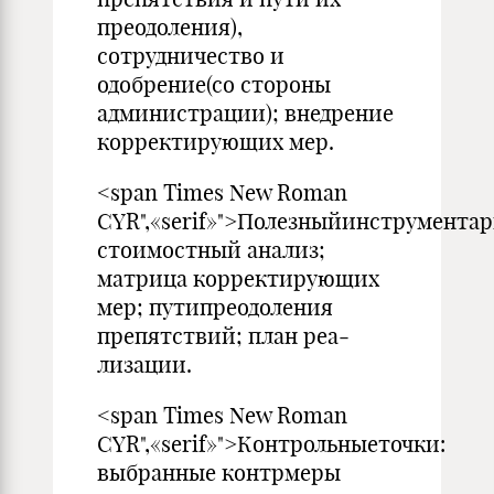
преодоления),
сотрудничество и
одобрение(со стороны
администрации); внедрение
корректирующих мер.
<span Times New Roman
CYR",«serif»">Полезныйинструментар
стоимостный анализ;
матрица корректирующих
мер; путипреодоления
препятствий; план реа­
лизации.
<span Times New Roman
CYR",«serif»">Контрольныеточки:
выбранные контрмеры