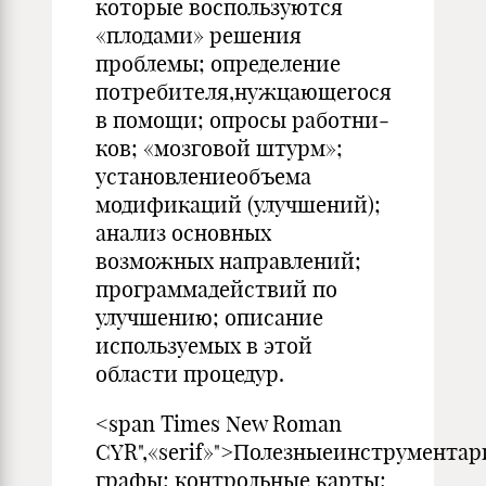
которые воспользуются
«плодами» решения
проблемы; определение
потребителя,нужцающеroся
в помощи; опросы работни­
ков; «мозговой штypм»;
установлениеобъема
модификаций (улучшений);
анализ основных
возможных направлений;
про­граммадействий по
улучшению; описание
используемых в этой
области процедур.
<span Times New Roman
CYR",«serif»">Полезныеинструментар
графы; контрольные карты;