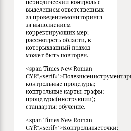
периодический контроль с
выделе­нием ответственных
за проведениемониторинга
за выполнением
корректирующих мер;
рассмотреть области, в
которыхдан­ный подход
может быть повторен.
<span Times New Roman
CYR",«serif»">Полезныеинструментар
контрольные процедуры;
кон­трольные карты; графы;
процедуры(инструкции);
стандарты; обучение.
<span Times New Roman
CYR",«serif»">Контрольныеточки: