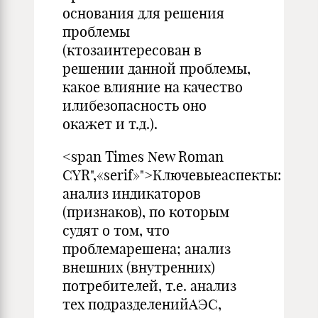
основания для реше­ния
проблемы
(ктозаинтересован в
решении данной проблемы,
какое влияние на качество
илибезопасность оно
окажет и т.д.).
<span Times New Roman
CYR",«serif»">Ключевыеаспекты:
анализ индикаторов
(признаков), по ко­торым
судят о том, что
проблемарешена; анализ
внешних (внутренних)
потребителей, т.е. анализ
тех подразделенийАЭС,