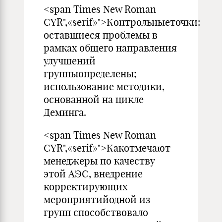
<span Times New Roman
CYR",«serif»">Контрольныеточки:
оставшиеся проблемы в
рамках общего направления
улучшений
группыопределены;
использование ме­тодики,
основанной на цикле
Деминга.
<span Times New Roman
CYR",«serif»">Какотмечают
менеджеры по качеству
этой АЭС, внедрение
корректирующих
мероприятийодной из
групп способствовало