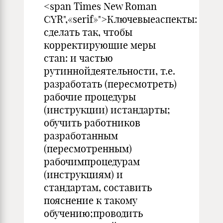
<span Times New Roman
CYR",«serif»">Ключевыеаспекты:
сделать так, чтобы
корректирующие меры
cтan: и частью
рутиннойдеятельности, т.е.
разработать (пере­смотреть)
рабочие процедуры
(инструкции) истандарты;
обу­чить работников
разработанным
(пересмотренным)
рабочимпроцедурам
(инструкциям) и
стандартам, составить
пояснение к такому
обучению;проводить