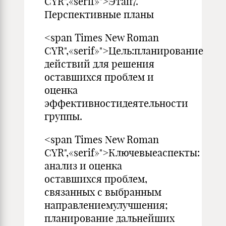
CYR",«serif»">Этап7.
Перспективные планы
<span Times New Roman
CYR",«serif»">Цель:планирование
действий для решения
оставшихся про­блем и
оценка
эффективностидеятельности
группы.
<span Times New Roman
CYR",«serif»">Ключевыеаспекты:
анализ и оценка
оставшихся проблем,
связанных с выбранным
направлениемулучшения;
планирова­ние дальнейших