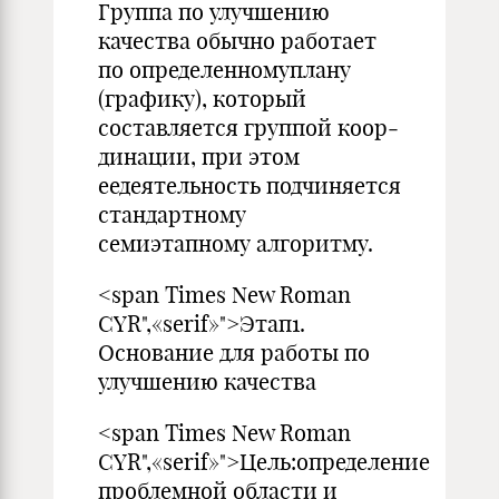
Группа по улучшению
качества обычно работает
по опреде­ленномуплану
(графику), который
составляется группой коор­
динации, при этом
еедеятельность подчиняется
стандартному
семиэтапному алгоритму.
<span Times New Roman
CYR",«serif»">Этап1.
Основание для работы по
улyчшению качества
<span Times New Roman
CYR",«serif»">Цель:определение
проблемной области и