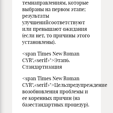
темнаправлениям, которые
выбраны на первом этапе;
результаты
улучшенийсоответствуют
или пре­вышают ожидания
(если нет, то причины этого
установлены).
<span Times New Roman
CYR",«serif»">Этап6.
Стандартизация
<span Times New Roman
CYR",«serif»">Цель:предупреждение
возобновления проблемы и
ее корен­ных причин (на
базестандартных процедур).