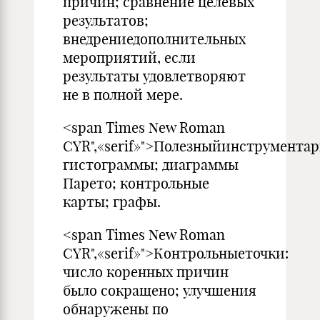
при­чин; сравнение целевых
результатов;
внедрениедополнительных
мероприятий, если
результаты удовлетворяют
не в полной мере.
<span Times New Roman
CYR",«serif»">Полезныйинструментар
гистограммы; диаграммы
Парето; контрольные
карты; графы.
<span Times New Roman
CYR",«serif»">Контрольныеточки:
число коренных причин
было сокращено; улучшения
обнаружены по