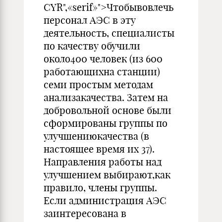
CYR",«serif»">Чтобывовлечь
персонал АЭС в эту
деятельность, специали­сты
по качеству обучили
около400 человек (из 600
работающихна станции)
семи простым методам
анализакачества. Затем на
добровольной основе были
сформированы группы по
улучше­ниюкачества (в
настоящее время их 37).
Направления работы над
улучшением выбирают,как
правило, члены группы.
Если администрация АЭС
заинтересована в