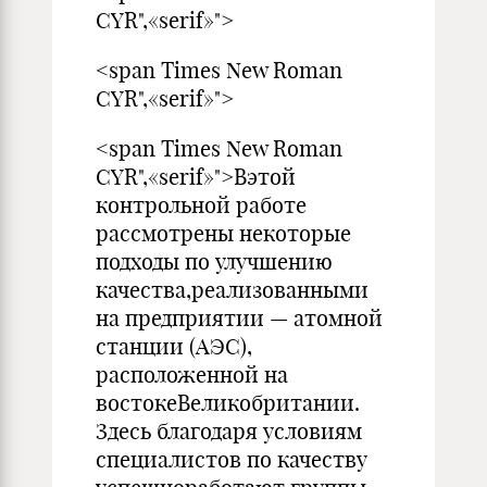
CYR",«serif»">
<span Times New Roman
CYR",«serif»">
<span Times New Roman
CYR",«serif»">Вэтой
контрольной работе
рассмотрены некоторые
подхо­ды по улучшению
качества,реализованными
на предприятии — атомной
станции (АЭС),
расположен­ной на
востокеВеликобритании.
Здесь благодаря условиям
спе­циалистов по качеству