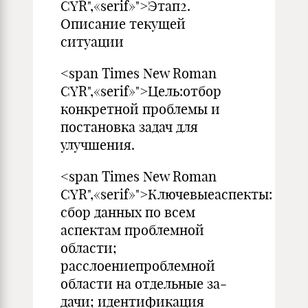
CYR",«serif»">Этап2.
Описание текущей
ситуации
<span Times New Roman
CYR",«serif»">Цель:отбор
конкретной проблемы и
постановка задач для
улучшения.
<span Times New Roman
CYR",«serif»">Ключевыеаспекты:
сбор данных по всем
аспектам проблем­ной
облаcти;
расслоениепроблемной
области на отдельные за­
дачи; идентификация