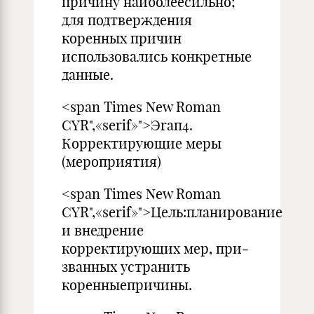
причину наибо­леесильно;
для подтверждения
коренных причин
использова­лись конкретные
данные.
<span Times New Roman
CYR",«serif»">Эraп4.
Корректирующие меры
(мероприятия)
<span Times New Roman
CYR",«serif»">Цель:планирование
и внедрение
корректирующих мер, при­
званных устранить
коренныепричины.