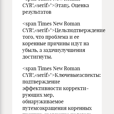
CYR",«serif»">Этaп5. Оценка
результатов
<span Times New Roman
CYR",«serif»">Цель:подтверждение
того, что проблема и ее
коренные при­чины идут на
убыль, а задачиулучшения
достигнуты.
<span Times New Roman
CYR",«serif»">Ключевыеаспекты:
подтверждение
эффективности корректи­
рующих мер,
обнаруживаемое
путемсокращения коренных