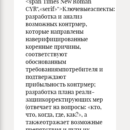
<span Times New Roman
CYR",«serif»">Ключевыеаспекты:
разработка и анализ
возможных контр­мер,
которые направлены
наверифицированные
коренные при­чины,
соответствуют
обоснованным
требованиямпотребителя и
подтверждают
прибыльность контрмер;
разработка плана реали­
зациикорректирующих мер
(отвечает на вопросы: «кто,
что, когда, где, как?», а
такжеотражает возможные
препятствия и пути их