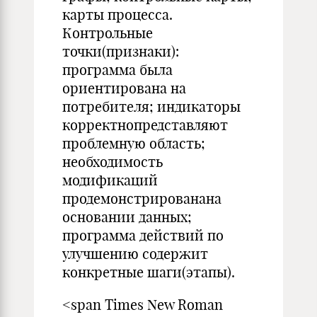
карты процесса.
Контрольные
точки(признаки):
программа была
ориентиро­вана на
потребителя; индикаторы
корректнопредставляют
про­блемнyю область;
необходимость
модификаций
продемонстри­рованана
основании данных;
программа действий по
улучше­нию содержит
конкретные шаги(этапы).
<span Times New Roman