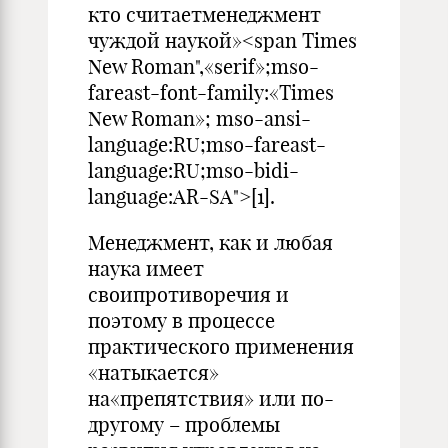
кто считаетменеджмент
чуждой наукой»<span Times
New Roman",«serif»;mso-
fareast-font-family:«Times
New Roman»; mso-ansi-
language:RU;mso-fareast-
language:RU;mso-bidi-
language:AR-SA">[1].
Менеджмент, как и любая
наука имеет
своипротиворечия и
поэтому в процессе
практического применения
«натыкается»
на«препятствия» или по-
другому – проблемы