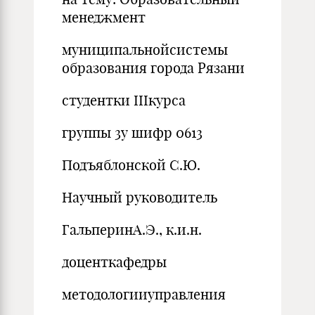
менеджмент
муниципальнойсистемы
образования города Рязани
студентки IIIкурса
группы 3у шифр 0613
Подъяблонской С.Ю.
Научный руководитель
ГальперинА.Э., к.и.н.
доценткафедры
методологииуправления