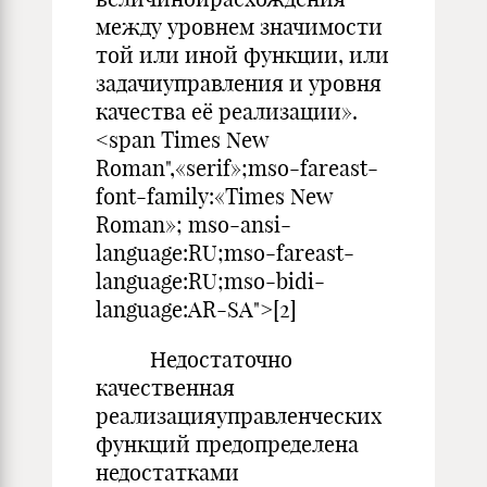
между уровнем значимости
той или иной функции, или
задачиуправления и уровня
качества её реализации».
<span Times New
Roman",«serif»;mso-fareast-
font-family:«Times New
Roman»; mso-ansi-
language:RU;mso-fareast-
language:RU;mso-bidi-
language:AR-SA">[2]
Недостаточно
качественная
реализацияуправленческих
функций предопределена
недостатками