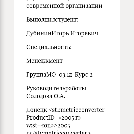
современной организации
Выполнилстудент:
ДубининИгорь Игоревич
Специальность:
Менеджмент
ГруппаМО-03.1д Курс 2
Руководительработы
Солодова О.А.
Донецк <st1:metricconverter
ProductID=«2005 г»
w:st=«on»>2005
г</st1:metricconverter>.