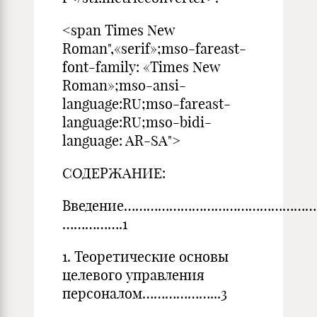
<span Times New
Roman",«serif»;mso-fareast-
font-family: «Times New
Roman»;mso-ansi-
language:RU;mso-fareast-
language:RU;mso-bidi-
language: AR-SA">
СОДЕРЖАНИЕ:
Введение……………………………………………
…………….1
1. Теоретические основы
целевого управления
персоналом………………...3