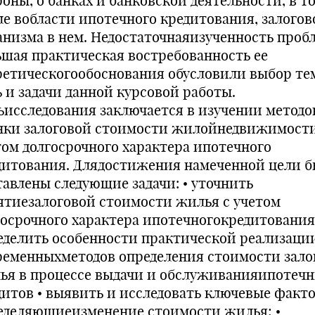
роны, о банках и банковской деятельности, в т
ле вобласти ипотечного кредитования, залогов
анизма в нем. Недостаточнаяизученность проб
ьшая практическая востребованность ее
ретическогообоснования обусловили выбор те
ь и задачи данной курсовой работы.
ьисследования заключается в изучении методо
нки залоговой стоимости жилойнедвижимости
том долгосрочного характера ипотечного
дитования. Длядостижения намеченной цели 
тавлены следующие задачи: • уточнить
ятиезалоговой стоимости жилья с учетом
госрочного характера ипотечногокредитования;
еделить особенности практической реализаци
ременныхметодов определения стоимости зало
ья в процессе выдачи и обслуживанияипотеч
дитов • выявить и исследовать ключевые факт
еделяющиеизменение стоимости жилья; •