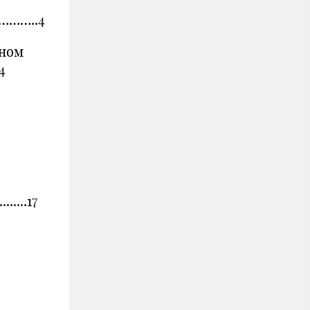
………..4
ном
.4
......17