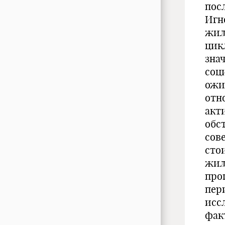
пос
Игн
жил
цик
зна
соц
ожи
отн
акт
обс
сов
сто
жил
про
пер
исс
фак