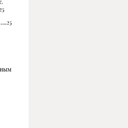
.
.25
..25
дным