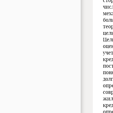
сто
чис
мех
бол
тео
цел
Цел
оце
уче
кре
пос
пон
дол
опр
сов
жил
кре
опр