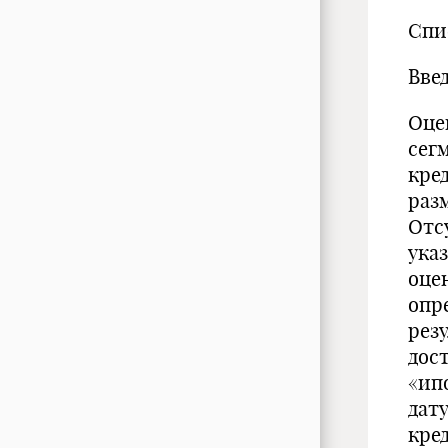
Список
Вве
Оце
сег
кре
раз
Отс
ука
оце
опр
рез
дос
«ип
дату
кре