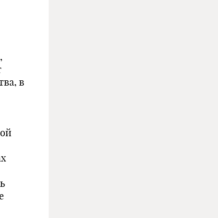
,
т
ва, в
вой
ах
ь
е