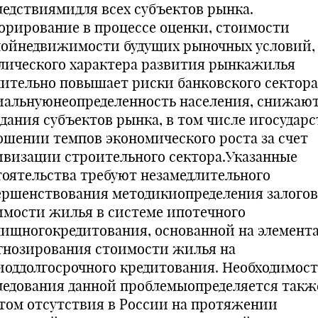
ледствиямидля всех субъектов рынка.
орирование в процессе оценки, стоимости
ойнедвижимости будущих рыночных условий,
лического характера развития рынкажилья
чительно повышает риски банковского сектора
иальнуюнеопределенность населения, снижаю
дания субъектов рынка, в том числе игосударст
ошении темпов экономического роста за счет
ивизации строительного сектора.Указанные
тоятельства требуют незамедлительного
ершенствования методикиопределения залого
имости жилья в системе ипотечного
ищногокредитования, основанной на элемент
гнозирования стоимости жилья на
иоддолгосрочного кредитования. Необходимост
ледования данной проблемыопределяется такж
том отсутствия в России на протяжении