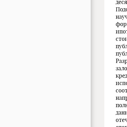
дес
Под
нау
фор
ипо
сто
пуб
пуб
Раз
зал
кре
исп
соо
нап
пол
дан
оте