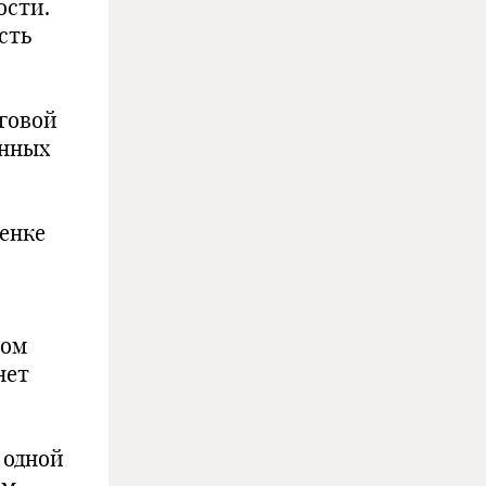
ости.
сть
говой
енных
енке
ном
нет
 одной