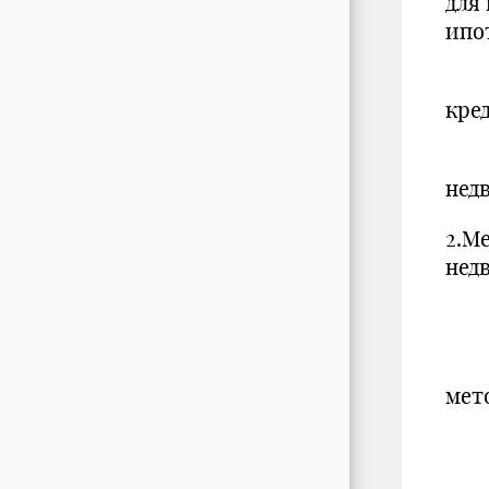
для
ипо
1.1
кредите
1.2
недвиж
2.М
недвиж
2.1. 
2.2
метод.
2.