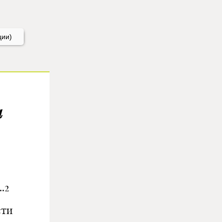
ции)
и
.2
сти