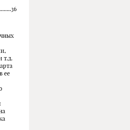
.......36
ичных
и,
 т.д.
дарта
в ее
ю
я
на
ка