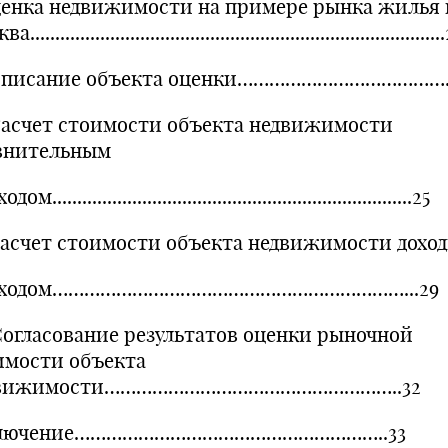
ценка недвижимости на примере рынка жилья г
.................................................................................
.Описание объекта оценки……………………………………
.Расчет стоимости объекта недвижимости
внительным
ом........................................................................25
.Расчет стоимости объекта недвижимости дохо
дходом…………………………………………………………...29
.Согласование результатов оценки рыночной
имости объекта
движимости………………………………………………..32
ключение…………………………………………………..33