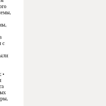
ом
ого
лемы,
мы,
в
 с
были
 •
и
га
ных
оры,