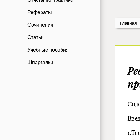
Рефераты
Главная
Сочинения
Статьи
Учебные пособия
Шпаргалки
Ре
пр
Сод
Вв
1.Т