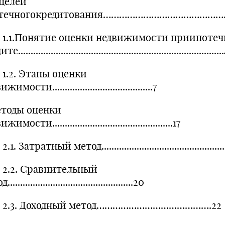
 целей
течногокредитования………………………………………
.Понятие оценки недвижимости приипотеч
.................................................................................
. Этапы оценки
имости........................................7
етоды оценки
имости................................................17
Затратный метод...................................................
. Сравнительный
.................................................20
3. Доходный метод…………………………………….22