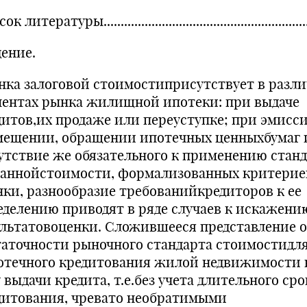
 литературы............................................................
дение.
нка залоговой стоимостиприсутствует в разл
ментах рынка жилищной ипотеки: при выдаче
дитов,их продаже или переуступке; при эмисси
мещении, обращении ипотечных ценныхбумаг и
утствие же обязательного к применению стан
заннойстоимости, формализованных критерие
нки, разнообразие требованийкредиторов к ее
еделению приводят в ряде случаев к искажени
ультатовоценки. Сложившееся представление о
таточности рыночного стандарта стоимостидл
отечного кредитования жилой недвижимости 
 выдачи кредита, т.е.без учета длительного сро
дитования, чревато необратимыми