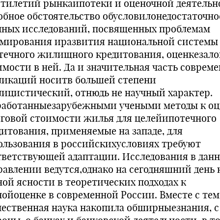
ятилетий рынкаипотеки и оценочной деятельн
обное обстоятельство обусловилонедостаточно
чных исследований, посвященных проблемам
мирования иразвития национальной системы
течного жилищного кредитования, оценкезало
имости в ней. Да и значительная часть соврем
ликаций носитв большей степени
лицистический, отнюдь не научный характер.
работанныезарубежными учеными методы к оц
оговой стоимости жилья для целейипотечного
дитования, применяемые на западе, для
ользования в российскихусловиях требуют
тветствующей адаптации. Исследования в дан
равлении ведутся,однако на сегодняшний день 
ной ясности в теоретических подходах к
нойоценке в современной России. Вместе с тем
чественная наука накопила обширныезнания, с