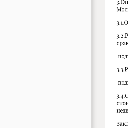
3.О
Москва.
3.1
3.2
сра
подход
3.3
по
3.4
сто
не
За