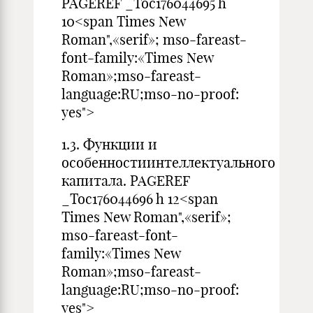
PAGEREF _Toc176044695 h
10<span Times New
Roman",«serif»; mso-fareast-
font-family:«Times New
Roman»;mso-fareast-
language:RU;mso-no-proof:
yes">
1.3. Функции и
особенностиинтеллектуального
капитала. PAGEREF
_Toc176044696 h 12<span
Times New Roman",«serif»;
mso-fareast-font-
family:«Times New
Roman»;mso-fareast-
language:RU;mso-no-proof:
yes">