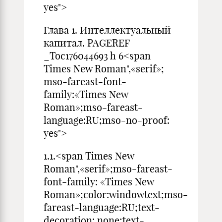
yes">
Глава 1. Интеллектуальный
капитал. PAGEREF
_Toc176044693 h 6<span
Times New Roman",«serif»;
mso-fareast-font-
family:«Times New
Roman»;mso-fareast-
language:RU;mso-no-proof:
yes">
1.1.<span Times New
Roman",«serif»;mso-fareast-
font-family: «Times New
Roman»;color:windowtext;mso-
fareast-language:RU;text-
decoration: none;text-