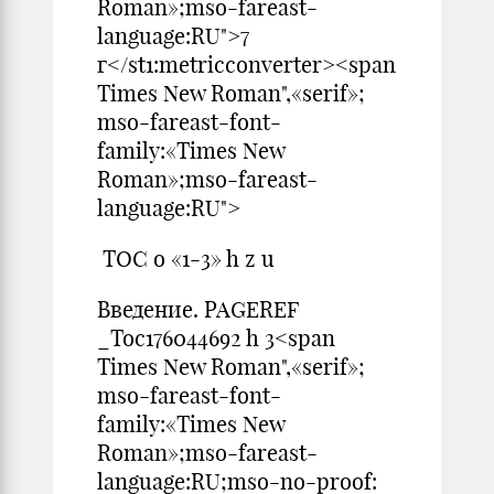
Roman»;mso-fareast-
language:RU">7
г</st1:metricconverter><span
Times New Roman",«serif»;
mso-fareast-font-
family:«Times New
Roman»;mso-fareast-
language:RU">
TOC o «1-3» h z u
Введение. PAGEREF
_Toc176044692 h 3<span
Times New Roman",«serif»;
mso-fareast-font-
family:«Times New
Roman»;mso-fareast-
language:RU;mso-no-proof: