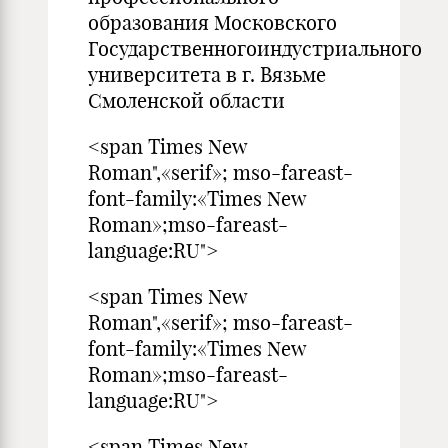
образования Московского
Государственногоиндустриального
университета в г. Вязьме
Смоленской области
<span Times New
Roman",«serif»; mso-fareast-
font-family:«Times New
Roman»;mso-fareast-
language:RU">
<span Times New
Roman",«serif»; mso-fareast-
font-family:«Times New
Roman»;mso-fareast-
language:RU">
<span Times New