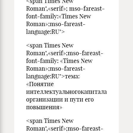
<span Times New
Roman",«serif»; mso-fareast-
font-family:«Times New
Roman»;mso-fareast-
language:RU">
<span Times New
Roman",«serif»;mso-fareast-
font-family: «Times New
Roman»;mso-fareast-
language:RU">тема:
«Понятие
интеллектуальногокапитала
организации и пути его
повышения»
<span Times New
Roman",«serif»;mso-fareast-