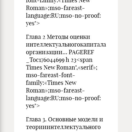
font-family:«Times New
Roman»;mso-fareast-
language:RU;mso-no-proof:
yes">
Глава 2 Методы оценки
интеллектуальногокапитала
организации… PAGEREF
_Toc176044699 h 23<span
Times New Roman",«serif»;
mso-fareast-font-
family:«Times New
Roman»;mso-fareast-
language:RU;mso-no-proof:
yes">
Глава 3. Основные модели и
теорииинтеллектуального