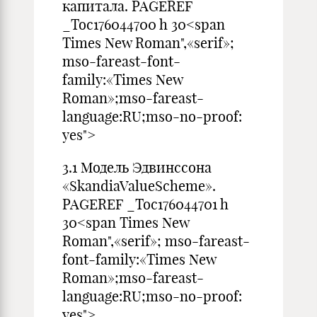
капитала. PAGEREF
_Toc176044700 h 30<span
Times New Roman",«serif»;
mso-fareast-font-
family:«Times New
Roman»;mso-fareast-
language:RU;mso-no-proof:
yes">
3.1 Модель Эдвинссона
«SkandiaValueScheme».
PAGEREF _Toc176044701 h
30<span Times New
Roman",«serif»; mso-fareast-
font-family:«Times New
Roman»;mso-fareast-
language:RU;mso-no-proof:
yes">