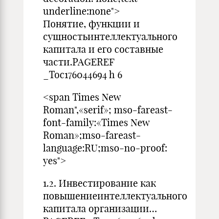
underline:none">
Понятие, функции и
сущностьинтеллектуального
капитала и его составные
части.PAGEREF
_Toc176044694 h 6
<span Times New
Roman",«serif»; mso-fareast-
font-family:«Times New
Roman»;mso-fareast-
language:RU;mso-no-proof:
yes">
1.2. Инвестирование как
повышениеинтеллектуального
капитала организации…