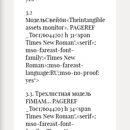
3.2
МодельСвейби«Theintangible
assets monitor». PAGEREF
_Toc176044702 h 31<span
Times New Roman",«serif»;
mso-fareast-font-
family:«Times New
Roman»;mso-fareast-
language:RU;mso-no-proof:
yes">
3.3. Трехлистная модель
FiMIAM… PAGEREF
_Toc176044703 h 34<span
Times New Roman",«serif»;
mso-fareast-font-