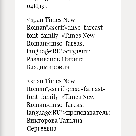
04Ид32
<span Times New
Roman",«serif»;mso-fareast-
font-family: «Times New
Roman»;mso-fareast-
language:RU">студент:
Разливанов Никита
Владимирович
<span Times New
Roman",«serif»;mso-fareast-
font-family: «Times New
Roman»;mso-fareast-
language:RU">преподаватель:
Викторова Татьяна
Сергеевна