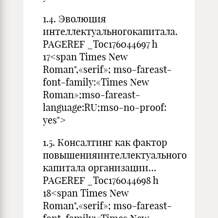
1.4. Эволюция
интеллектуальногокапитала.
PAGEREF _Toc176044697 h
17<span Times New
Roman",«serif»; mso-fareast-
font-family:«Times New
Roman»;mso-fareast-
language:RU;mso-no-proof:
yes">
1.5. Консалтинг как фактор
повышенияинтеллектуального
капитала организации…
PAGEREF _Toc176044698 h
18<span Times New
Roman",«serif»; mso-fareast-