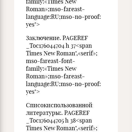
family:«Times New
Roman»;mso-fareast-
language:RU;mso-no-proof:
yes">
Заключение. PAGEREF
_Toc176044704 h 37<span
Times New Roman",«serif»;
mso-fareast-font-
family:«Times New
Roman»;mso-fareast-
language:RU;mso-no-proof:
yes">
Списокиспользованной
литературы:. PAGEREF
_Toc176044705 h 38<span
Times New Roman",«serif»;