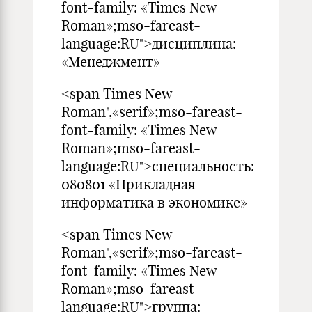
font-family: «Times New
Roman»;mso-fareast-
language:RU">дисциплина:
«Менеджмент»
<span Times New
Roman",«serif»;mso-fareast-
font-family: «Times New
Roman»;mso-fareast-
language:RU">специальность:
080801 «Прикладная
информатика в экономике»
<span Times New
Roman",«serif»;mso-fareast-
font-family: «Times New
Roman»;mso-fareast-
language:RU">группа: