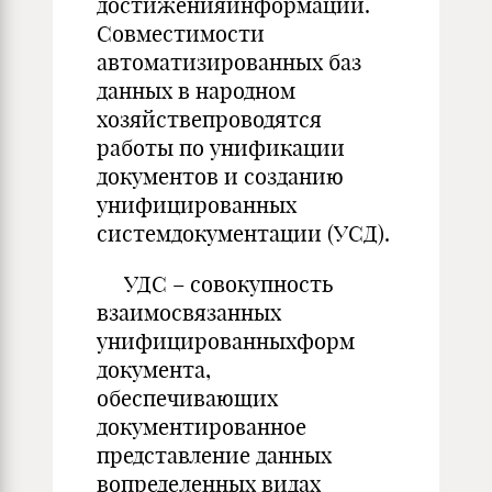
достиженияинформации.
Совместимости
автоматизированных баз
данных в народном
хозяйствепроводятся
работы по унификации
документов и созданию
унифицированных
системдокументации (УСД).
УДС – совокупность
взаимосвязанных
унифицированныхформ
документа,
обеспечивающих
документированное
представление данных
вопределенных видах