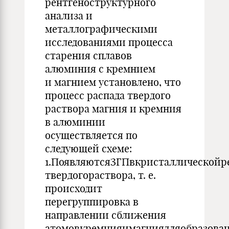
рентгеноструктурного
анализа и
металлографическими
исследованиями процесса
старения сплавов
алюминия с кремнием
и магнием установлено, что
процесс распада твердого
раствора магния и кремния
в алюминии
осуществляется по
следующей схеме:
1.ПоявляютсяЗГПвкристаллическойр
твердогораствора, т. е.
происходит
перегруппировка в
направлении сближения
атомовкремнияимагниядляобразова