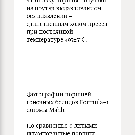
заготовку поршня получают
из прутка выдавливанием
без плавления –
единственным ходом пресса
при постоянной
температуре 495±5°С.
Фотографии поршней
гоночных болидов Formula–1
фирмы Mahle
По сравнению с литыми
штампованные поршни