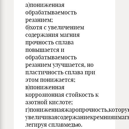
а)пониженная
обрабатываемость
резанием;
б)хотя с увеличением
содержания магния
прочность сплава
повышается и
обрабатываемость
резанием улучшается, но
пластичность сплава при
этом понижается;
в)пониженная
коррозионная стойкость к
азотной кислоте;
г)пониженнаяжаропрочность,котор
увеличиваясодержаниекремнияимагн
легируя сплавмедью.