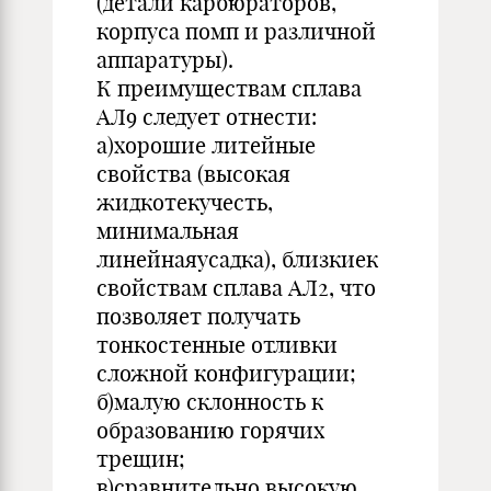
(детали карбюраторов,
корпуса помп и различной
аппаратуры).
К преимуществам сплава
АЛ9 следует отнести:
а)хорошие литейные
свойства (высокая
жидкотекучесть,
минимальная
линейнаяусадка), близкиек
свойствам сплава АЛ2, что
позволяет получать
тонкостенные отливки
сложной конфигурации;
б)малую склонность к
образованию горячих
трещин;
в)сравнительно высокую