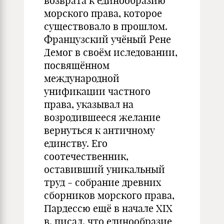
возврата к единообразию
морского права, которое
существовало в прошлом.
Французский учёный Рене
Демог в своём иследовании,
посвящённом
международной
унификации частного
права, указывал на
возродившееся желание
вернуться к античному
единству. Его
соотечественник,
оставивший уникальный
труд - собрание древних
сборников морского права,
Пардессю ещё в начале XIX
в. писал, что единообразие