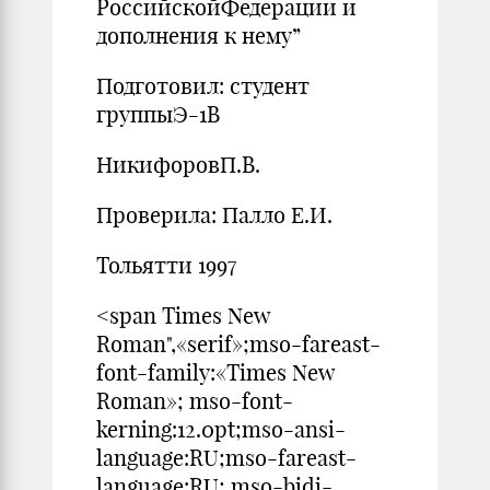
РоссийскойФедерации и
дополнения к нему”
Подготовил: студент
группыЭ-1В
НикифоровП.В.
Проверила: Палло Е.И.
Тольятти 1997
<span Times New
Roman",«serif»;mso-fareast-
font-family:«Times New
Roman»; mso-font-
kerning:12.0pt;mso-ansi-
language:RU;mso-fareast-
language:RU; mso-bidi-