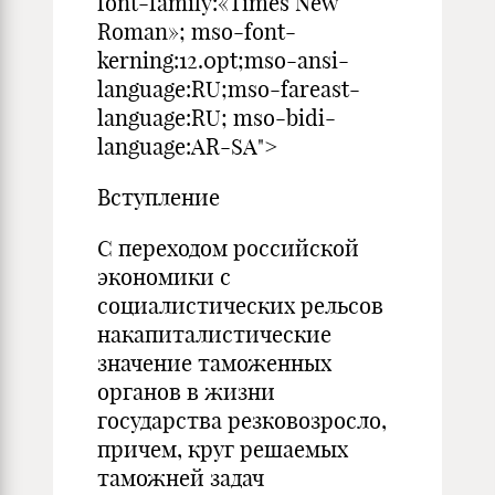
font-family:«Times New
Roman»; mso-font-
kerning:12.0pt;mso-ansi-
language:RU;mso-fareast-
language:RU; mso-bidi-
language:AR-SA">
Вступление
С переходом российской
экономики с
социалистических рельсов
накапиталистические
значение таможенных
органов в жизни
государства резковозросло,
причем, круг решаемых
таможней задач