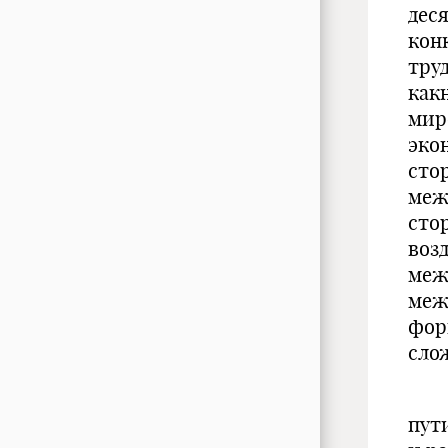
дес
кон
тру
как
мир
эко
сто
меж
сто
воз
меж
меж
фор
сло
Пом
пут