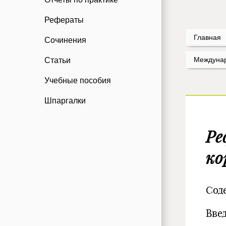
Рефераты
Главная
Сочинения
Междунар
Статьи
Учебные пособия
Шпаргалки
Ре
ко
Сод
Вв