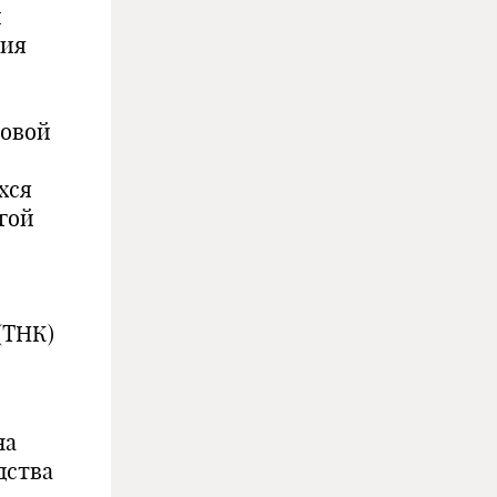
й
ния
ровой
хся
гой
(ТНК)
на
дства