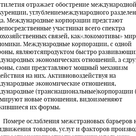
ятилетия отражает обострение международно
куренции, углублениемеждународного разделе
да. Международные корпорации предстают
непосредственные участники всего спектра
охозяйственных связей, как«локомотивы» ми
номики. Международные корпорации, с одной
роны, являютсяпродуктом быстро развивающи
дународных экономических отношений, а сдру
роны, сами представляют мощный механизм
действия на них. Активновоздействуя на
дународные экономические отношения,
дународные (транснациональные)корпорации 
мируют новые отношения, видоизменяют
жившиеся их формы.
ере ослабления межстрановых барьеров 
идвижения товаров, услуг и факторов произво