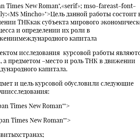
n Times New Roman",«serif»; mso-fareast-font-
ily:«MS Mincho»">Цель данной работы состоит 
чении ТНКкак субъекта мирового экономическ
цесса и определении их роли в
жениимеждународного капитала
ектом исследования курсовой работы являют
, а предметом –место и роль ТНК в движении
дународного капитала.
дмет и цель курсовой обусловили следующие
ачиисследования:
span Times New Roman"">
span Times New Roman"">
витыхстранах;