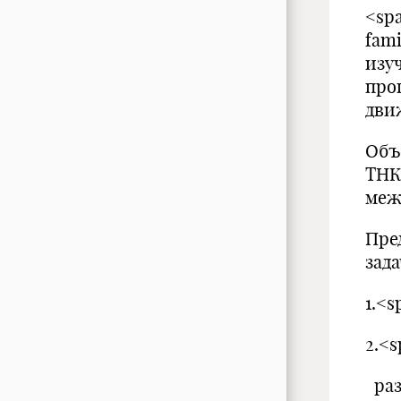
<spa
fam
изу
про
дви
Объ
ТНК
меж
Пре
зад
1.<
2.<
раз