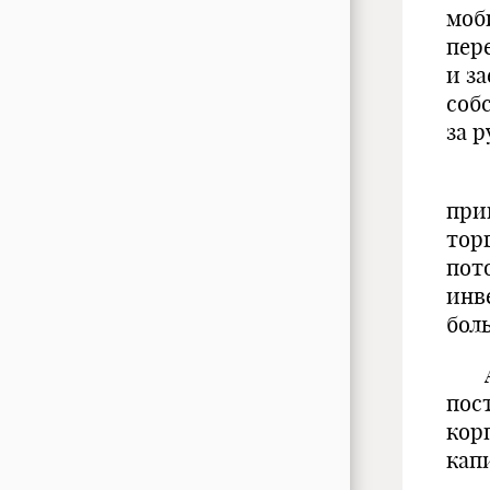
моб
пер
и з
соб
за 
Эфф
при
тор
пот
инв
бол
Акт
пос
кор
кап