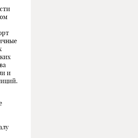
ости
ром
орт
личные
х
ских
ва
ли и
тиций.
е
алу