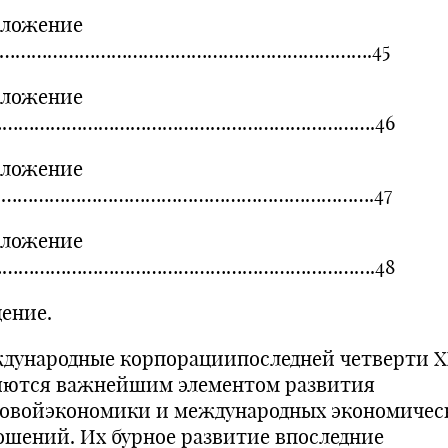
ложение
……………………………………………………………….45
ложение
……………………………………………………………….46
ложение
……………………………………………………………….47
ложение
……………………………………………………………….48
дение.
дународные корпорациипоследней четверти X
яются важнейшим элементом развития
овойэкономики и международных экономичес
ошений. Их бурное развитие впоследние