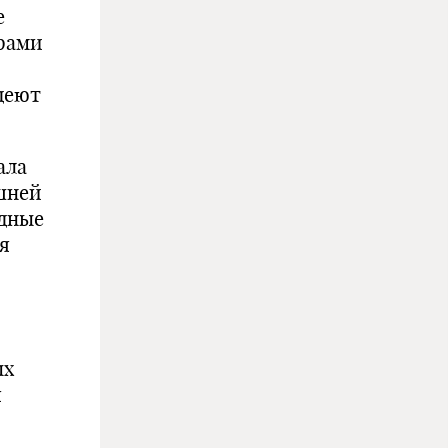
е
рами
деют
ала
шней
одные
я
ых
я