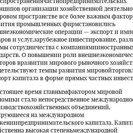
аспространениячастнопредпринимательских
нципов организации хозяйственной деятельн
ровом пространстве все более важным факто
вития промышленных фирмстановились
шнеэкономические операции — экспорт и имп
аров и услуг,зарубежное инвестирование, раз
мы сотрудничества с компаниямииностранны
ударств. О повышении роли внешнеэкономиче
торов вразвитии мирового рыночного хозяйст
детельствуют темпы развития мировойторгов
порт капитала в форме прямых частных инвес
астоящее время главнымфактором мировой
номики стало непосредственное международно
изводствохозяйственных объединений,
ирующееся на международном
жениипредпринимательского капитала. Капит
йственна высокая степеньмеждународной