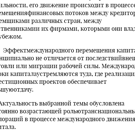
ильности, его движение происходит в процесс
емещенияфинансовых потоков между кредито
аемщиками различных стран, между
ственникамии их фирмами, которыми они вла
рубежом.
ектмеждународного перемещения капит
нципиально не отличается от последствийвне
говли или миграции рабочей силы. Междунар
оки капиталаустремляются туда, где реализаци
естиционных проектов обеспечивает
ьшуюотдачу.
уальность выбранной темы обусловлена
тоянно возрастающей рольютранснациональн
пораций в процессе международного движени
итала.