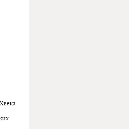
Xвека
ких