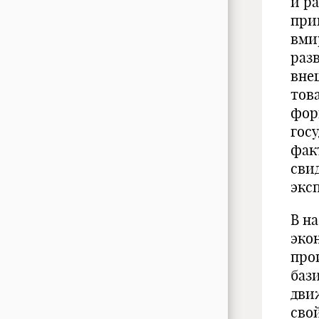
и р
при
вми
раз
вне
тов
фор
гос
фак
сви
экс
В н
эко
про
баз
дви
сво