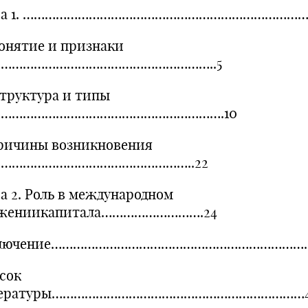
ава 1. ……………………………………………………………………
Понятие и признаки
К…………………………………………………..5
Структура и типы
К…………………………………………………….10
ричины возникновения
К……………………………………………..22
ва 2. Роль в международном
жениикапитала……………………….24
ключение………………………………………………………………
сок
тературы……………………………………………………………