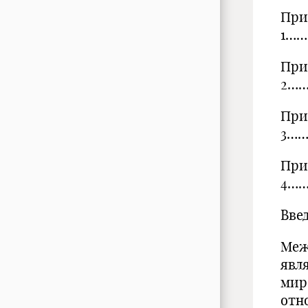
При
1…
При
2…
При
3…
При
4…
Вве
Меж
явл
мир
отн