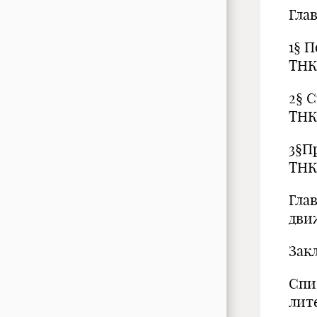
Гл
1§ 
ТН
2§ 
ТН
3§П
ТН
Гла
дви
За
Спи
ли