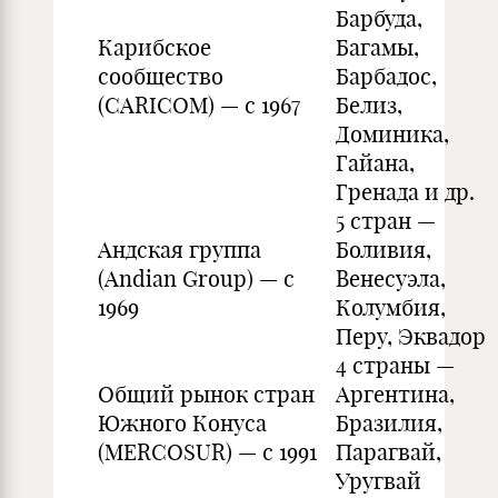
Барбуда,
Карибское
Багамы,
сообщество
Барбадос,
(CARICOM) — с 1967
Белиз,
Доминика,
Гайана,
Гренада и др.
5 стран —
Андская группа
Боливия,
(Andian Group) — с
Венесуэла,
1969
Колумбия,
Перу, Эквадор
4 страны —
Общий рынок стран
Аргентина,
Южного Конуса
Бразилия,
(MERCOSUR) — c 1991
Парагвай,
Уругвай