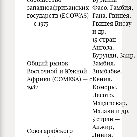
западноафриканских
Фасо, Гамбия,
государств (ECOWAS)
Гана, Гвинея,
— с 1975
Гвинея Бисау
и др.
19 стран —
Ангола,
Бурунди, Заир,
Общий рынок
Замбия,
Восточной и Южной
Зимбабве,
Африки (COMESA) — с
Кения,
1982
Коморы,
Лесото,
Мадагаскар,
Малави и др.
5 стран —
Алжир,
Союз арабского
Ливия,