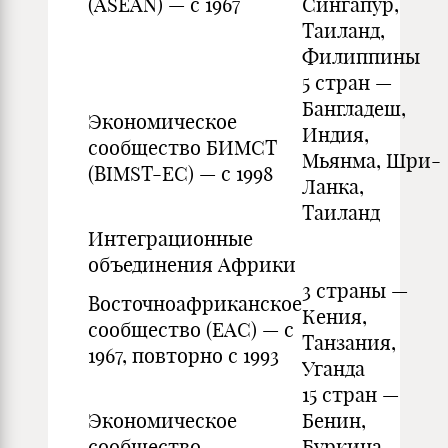
(ASEAN) — с 1967
Сингапур,
Таиланд,
Филиппины
5 стран —
Бангладеш,
Экономическое
Индия,
сообщество БИМСТ
Мьянма, Шри-
(BIMST-EC) — c 1998
Ланка,
Таиланд
Интеграционные
объединения Африки
3 страны —
Восточноафриканское
Кения,
сообщество (EAC) — с
Танзания,
1967, повторно с 1993
Уганда
15 стран —
Экономическое
Бенин,
сообщество
Буркина-