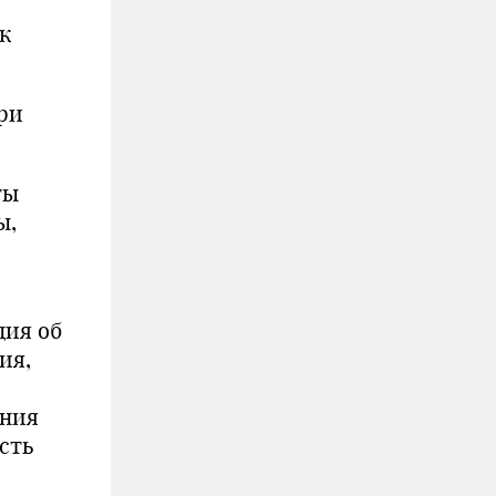
к
ри
ты
ы,
ция об
ия,
ения
сть