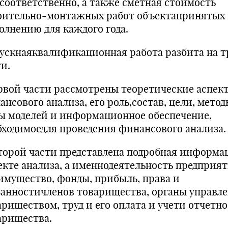
асоответственно, а также сметная стоимость
оительно-монтажных работ объектапринятых 
олнению для каждого года.
ускнаяквалификационная работа разбита на т
и.
рвой части рассмотрены теоретические аспек
нсового анализа, его роль,состав, цели, метод
ы моделей и информационное обеспечение,
бходимоедля проведения финансового анализа.
торой части представлена подробная информа
екте анализа, а именнодеятельность предприят
 имущество, фонды, прибыль, права и
занностичленов товарищества, органы управл
ариществом, труд и его оплата и учети отчетно
арищества.