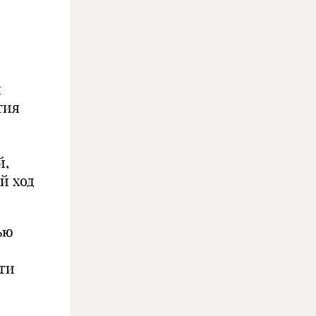
и
тия
й,
й ход
ью
ти