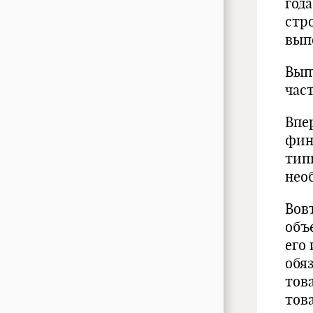
год
стр
вып
Вып
част
Впе
фина
тип
нео
Вов
объ
его
обя
тов
тов