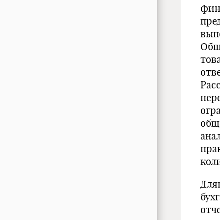
фин
пре
вып
Общ
тов
отв
Рас
пер
огр
общ
ана
пра
кол
Для
бухг
отч