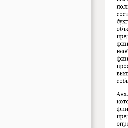
пол
сос
бух
объ
пре
фин
нео
фин
про
выя
соб
Ана
кот
фин
пре
опр