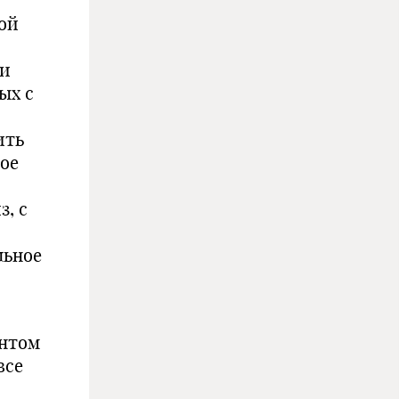
ой
ми
ых с
ить
ое
, с
льное
ентом
все