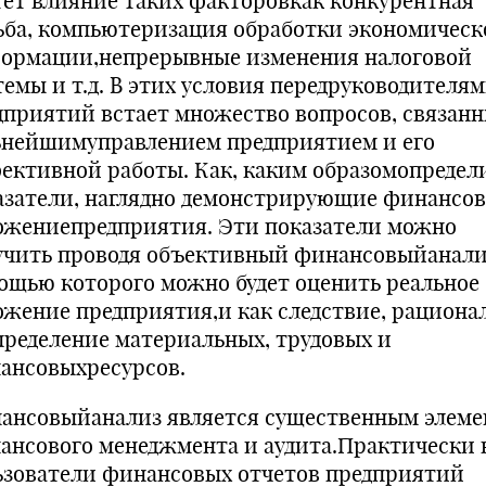
тет влияние таких факторовкак конкурентная
ьба, компьютеризация обработки экономическ
ормации,непрерывные изменения налоговой
темы и т.д. В этих условия передруководителя
дприятий встает множество вопросов, связанн
ьнейшимуправлением предприятием и его
ективной работы. Как, каким образомопредел
азатели, наглядно демонстрирующие финансов
ожениепредприятия. Эти показатели можно
учить проводя объективный финансовыйанализ
ощью которого можно будет оценить реальное
ожение предприятия,и как следствие, рациона
пределение материальных, трудовых и
ансовыхресурсов.
ансовыйанализ является существенным элем
ансового менеджмента и аудита.Практически 
ьзователи финансовых отчетов предприятий