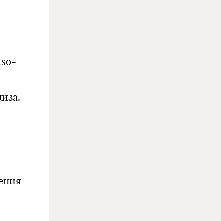
mso-
иза.
ения