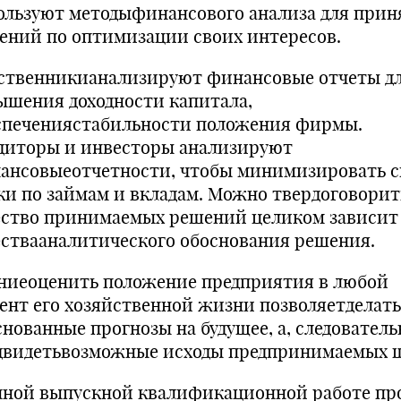
ользуют методыфинансового анализа для прин
ений по оптимизации своих интересов.
ственникианализируют финансовые отчеты д
ышения доходности капитала,
спечениястабильности положения фирмы.
диторы и инвесторы анализируют
ансовыеотчетности, чтобы минимизировать с
ки по займам и вкладам. Можно твердоговорит
ество принимаемых решений целиком зависит
ествааналитического обоснования решения.
ниеоценить положение предприятия в любой
ент его хозяйственной жизни позволяетделать
снованные прогнозы на будущее, а, следователь
двидетьвозможные исходы предпринимаемых ш
нной выпускной квалификационной работе пр