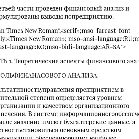
етьей части проведен финансовый анализ и
рмулированы выводы попредприятию.
n Times New Roman",«serif»;mso-fareast-font-
ily:«Times New Roman»; mso-ansi-language:RU;
ast-language:KO;mso-bidi-language:AR-SA">
ТЬ 1. Теоретические аспекты финансового анал
. РОЛЬФИНАНАСОВОГО АНАЛИЗА.
ультативностьуправления предприятием в
чительной степени определяется уровнем
организации и качеством организационного
спечения. В системе информационногообеспеч
ьшое значение имеют бухгалтерские данные, а
етностьстановиться основным средством
муникации, обеспечивающим наиболее