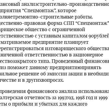
ансовый анализстроительно-производственно
дприятия “Спецмонтаж”, которое
олняетремонтно-строительные работы.
ественно-правовая форма СПП “Спецмонтаж”
арищеское общество с ограниченной
етственностью с уставным капиталом 90рублей
сматриваемое предприятие планирует
ерегистрироваться изтоварищеского общества
аниченной ответственностью в акционерное
ествозакрытого типа. Проведенный финансов
лиз поможет данному предприятиюпринять
вильное решение об эмиссии акции в необход
ичестве и в другихвопросах.
проведения финансового анализа использован
алтерская отчетность за 1997год, 1998 год и 1999 
еты о прибыли и убытках для каждого