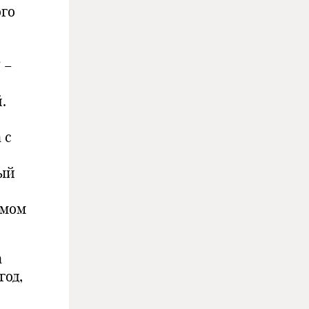
го
 –
.
 с
ый
имом
а
год,