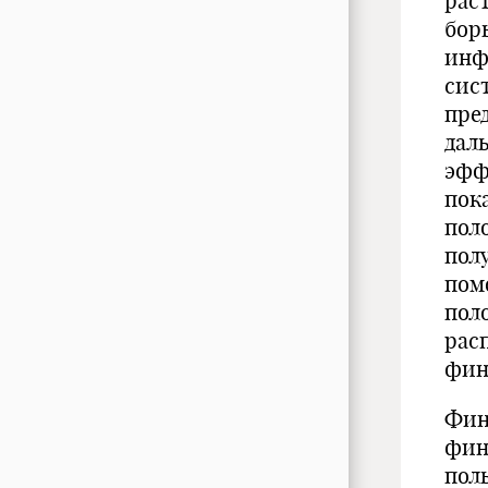
рас
бор
инф
сис
пре
дал
эфф
пок
пол
пол
пом
пол
рас
фин
Фин
фин
пол