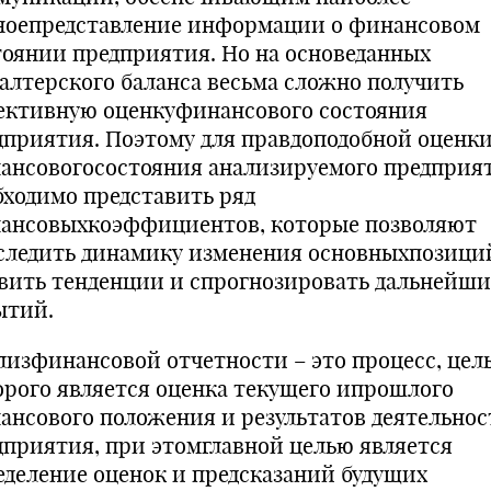
ноепредставление информации о финансовом
тоянии предприятия. Но на основеданных
галтерского баланса весьма сложно получить
ективную оценкуфинансового состояния
дприятия. Поэтому для правдоподобной оценк
ансовогосостояния анализируемого предприя
бходимо представить ряд
ансовыхкоэффициентов, которые позволяют
следить динамику изменения основныхпозици
вить тенденции и спрогнозировать дальнейши
ытий.
лизфинансовой отчетности – это процесс, цел
орого является оценка текущего ипрошлого
ансового положения и результатов деятельнос
дприятия, при этомглавной целью является
еделение оценок и предсказаний будущих