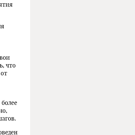
ятия
ля
вои
ь, что
 от
 более
но,
агов.
оведен