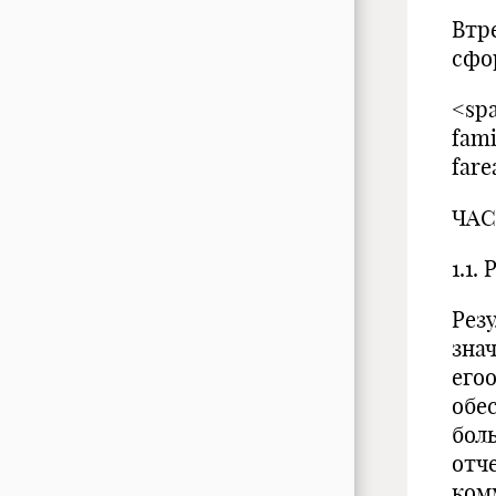
Втр
сфо
<spa
fam
fare
ЧАС
1.1
Рез
зна
его
обе
бол
отч
ком