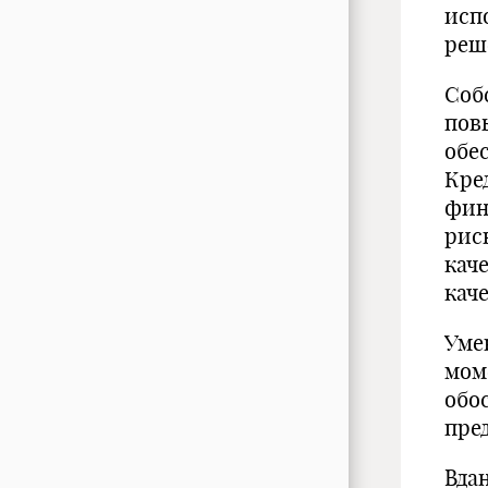
исп
реш
Соб
пов
обе
Кре
фин
рис
кач
кач
Уме
мом
обо
пре
Вда