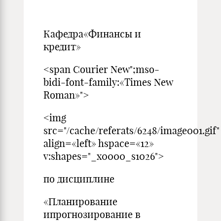
Кафедра«Финансы и
кредит»
<span Courier New";mso-
bidi-font-family:«Times New
Roman»">
<img
src="/cache/referats/6248/image001.gif"
align=«left» hspace=«12»
v:shapes="_x0000_s1026">
по дисциплине
«Планирование
ипрогнозирование в