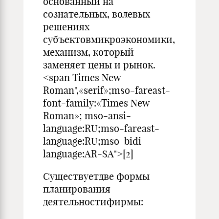
основанный на
сознательных, волевых
решениях
субъектовмикроэкономики,
механизм, который
заменяет цены и рынок.
<span Times New
Roman",«serif»;mso-fareast-
font-family:«Times New
Roman»; mso-ansi-
language:RU;mso-fareast-
language:RU;mso-bidi-
language:AR-SA">[2]
Существуетдве формы
планирования
деятельностифирмы: