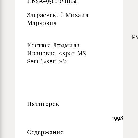
КБУА-951 группы
Заграевский Михаил
Маркович
РУКОВОДИТ
Костюк Людмила
Ивановна. <span MS
Serif",«serif»">
Пятигорск
1998
Содержание