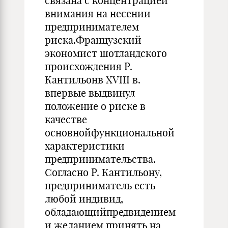
связана с концентрацией
внимания на несении
предпринимателем
риска.Французский
экономист шотландского
происхождения Р.
Кантильонв XVIII в.
впервые выдвинул
положение о риске в
качестве
основнойфункциональной
характеристики
предпринимательства.
Согласно Р. Кантильону,
предприниматель есть
любой индивид,
обладающийпредвидением
и желанием принять на