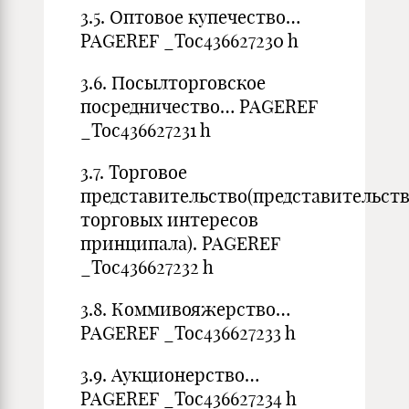
3.5. Оптовое купечество…
PAGEREF _Toc436627230 h
3.6. Посылторговское
посредничество… PAGEREF
_Toc436627231 h
3.7. Торговое
представительство(представительст
торговых интересов
принципала). PAGEREF
_Toc436627232 h
3.8. Коммивояжерство…
PAGEREF _Toc436627233 h
3.9. Аукционерство…
PAGEREF _Toc436627234 h