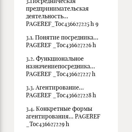
3.Посредническая
предпринимательская
деятельность…
PAGEREF_Toc436627225 h 9
3.1. Понятие посредника…
PAGEREF _Toc436627226 h
3.2. Функциональное
назначениепосредника…
PAGEREF _Toc436627227 h
3.3. Агентирование…
PAGEREF _Toc436627228 h
3.4. Конкретные формы
агентирования… PAGEREF
_Toc436627229 h