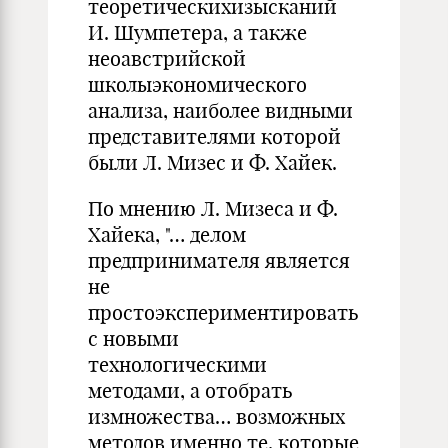
теоретическихизысканий
И. Шумпетера, а также
неоавстрийской
школыэкономического
анализа, наиболее видными
представителями которой
были Л. Мизес и Ф. Хайек.
По мнению Л. Мизеса и Ф.
Хайека, "… делом
предпринимателя является
не
простоэкспериментировать
с новыми
технологическими
методами, а отобрать
измножества… возможных
методов именно те, которые