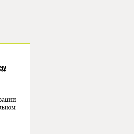
ии
зации
льном