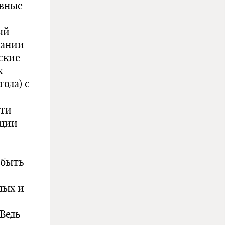
ивные
ый
пании
еские
х
ода) с
сти
ации
 быть
с
ных и
Ведь