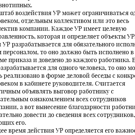
азнотипных.
штаб воздействия УР может ограничиваться о
овеком, отдельным коллективом или это весь
лектив компании. Каждое УР имеет целевую
равленность, которая и определяет объекты УР.
и УР разрабатывается для обязательного испол
м персоналом, то оно должно быть исполнено в
ме приказа и доведено до каждого работника. 
разрабатывается для одного человека, то оно м
ь реализовано в форме деловой беседы с конк
овеком в кабинете руководителя. Считается
тичным объявлять выговор работнику с
зательным ознакомлением всех сотрудников
пании, а вот вынесение благодарности работн
ательно довести до сведения всех сотрудников,
ющих его.
ее время действия УР определяется его важно