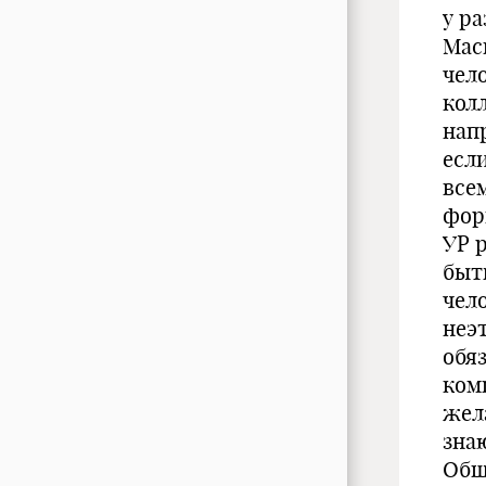
у р
Мас
чел
кол
нап
есл
все
фор
УР 
быт
чел
неэ
обя
ком
жел
зна
Общ