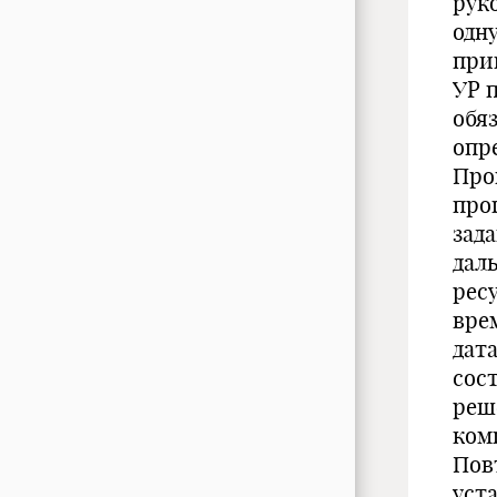
рук
одну
при
УР 
обя
опр
Про
про
зад
дал
рес
вре
дат
сос
реш
комп
Пов
уст