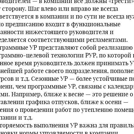
оводителей — в компании все должны «грести»
 сторону. Шаг влево или вправо не всегда
ветствуется в компании и по сути не всегда ну
по предписанию входит в функциональные
занности нижестоящего руководителя и
еделяется соответствующими регламентами.
граммные УР представляют собой реализацию
граммно-целевой технологии РУР, по которой 
анное время руководитель должен принимать У
ьнейшей работе своего подразделения, пополн
урсов и т.д. Сезонные УР — более устойчивые п
мени, чем программные УР, связаны с календа
ами. Например, ближе к весне — это решение о
тавлении графика отпусков, ближе к осени —
ения о проведении работ по утеплению поме
ании и т.д.
торяемость выполнения УР важна для правил
ановки нормы управляемости в компании.