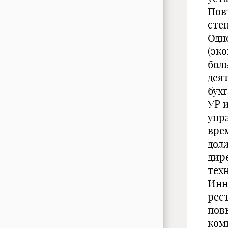
Пов
сте
Одн
(эк
бол
дея
бух
УР 
упр
вре
дол
дир
тех
Инн
рес
пов
ком