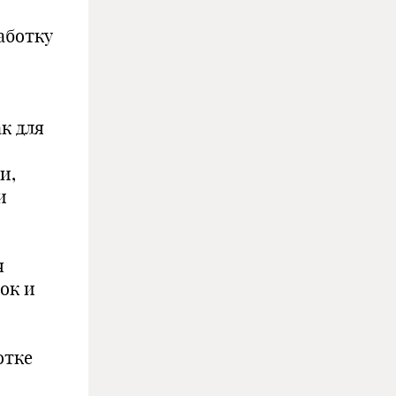
аботку
к для
и,
и
я
ок и
отке