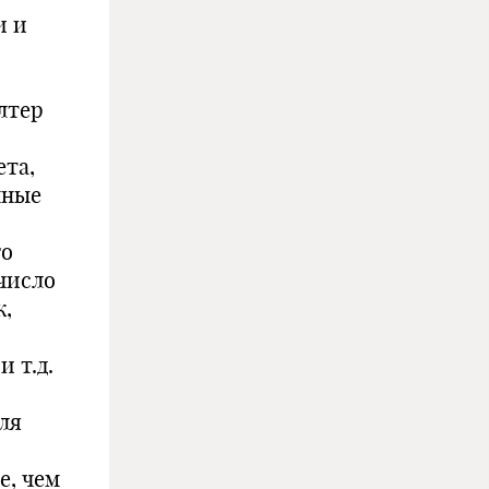
и и
лтер
ета,
пные
го
число
к,
 т.д.
ля
е, чем