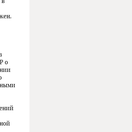
 в
жен.
в
Р о
ении
о
рными
щений
ьной