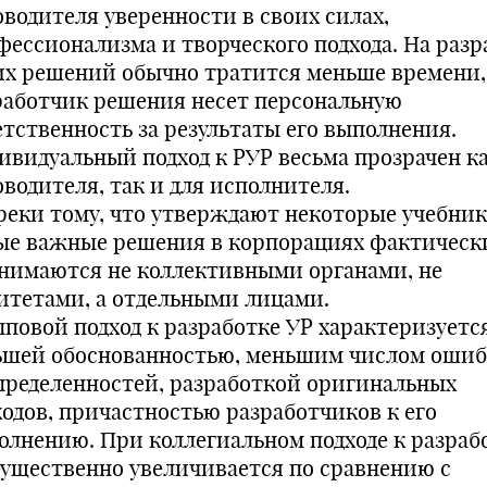
оводителя уверенности в своих силах,
фессионализма и творческого подхода. На разр
их решений обычно тратится меньше времени,
работчик решения несет персональную
етственность за результаты его выполнения.
ивидуальный подход к РУР весьма прозрачен ка
оводителя, так и для исполнителя.
реки тому, что утверждают некоторые учебник
ые важные решения в корпорациях фактическ
нимаются не коллективными органами, не
итетами, а отдельными лицами.
пповой подход к разработке УР характеризуетс
ьшей обоснованностью, меньшим числом ошиб
пределенностей, разработкой оригинальных
ходов, причастностью разработчиков к его
олнению. При коллегиальном подходе к разраб
существенно увеличивается по сравнению с