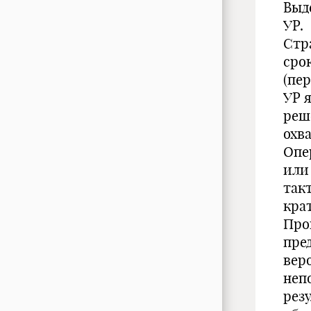
Выд
УР.
Стр
сро
(пер
УР 
реш
охв
Опе
или
так
кра
Про
пре
вер
неп
рез