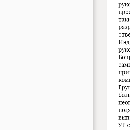
рук
про
так
раз
отв
Инд
рук
Воп
сам
при
ком
Гру
бол
нео
под
вып
УР 