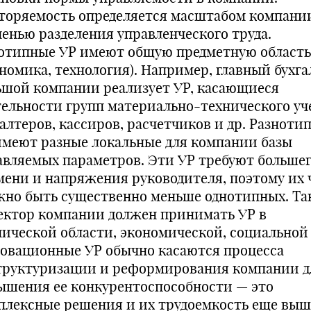
торяемость определяется масштабом компани
пенью разделения управленческого труда.
отипные УР имеют общую предметную область
ономика, технология). Например, главный бухга
ьшой компании реализует УР, касающиеся
тельности групп материально-технического уч
галтеров, кассиров, расчетчиков и др. Разноти
имеют разные локальные для компании базы
авляемых параметров. Эти УР требуют больше
мени и напряжения руководителя, поэтому их 
жно быть существенно меньше однотипных. Та
ектор компании должен принимать УР в
нической области, экономической, социальной и
овационные УР обычно касаются процесса
труктуризации и реформирования компании д
ышения ее конкурентоспособности — это
плексные решения и их трудоемкость еще выш