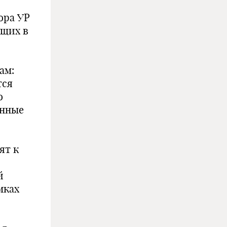
ора УР
ющих в
ам:
тся
о
онные
ят к
й
мках