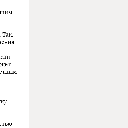
дним
 Так,
нения
Если
ожет
ретным
ику
стью.