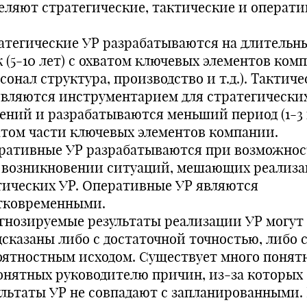
еляют стратегические, тактические и операт
атегические УР разрабатываются на длительн
к (5-10 лет) с охватом ключевых элементов ком
сонал структура, производство и т.д.). Тактич
являются инструментарием для стратегически
ений и разрабатываются меньший период (1-3 г
атом части ключевых элементов компании.
ративные УР разрабатываются при возможно
 возникновении ситуаций, мешающих реализ
тических УР. Оперативные УР являются
тковременными.
гнозируемые результаты реализации УР могут
дсказаны либо с достаточной точностью, либо 
оятностным исходом. Существует много понят
онятных руководителю причин, из-за которых
ультаты УР не совпадают с запланированными. 