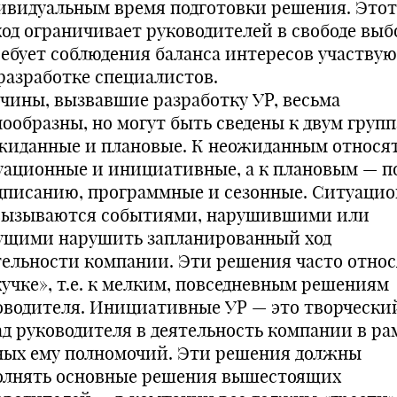
ивидуальным время подготовки решения. Этот
ход ограничивает руководителей в свободе выб
ребует соблюдения баланса интересов участву
 разработке специалистов.
чины, вызвавшие разработку УР, весьма
нообразны, но могут быть сведены к двум групп
жиданные и плановые. К неожиданным относя
уационные и инициативные, а к плановым — п
дписанию, программные и сезонные. Ситуаци
вызываются событиями, нарушившими или
ущими нарушить запланированный ход
тельности компании. Эти решения часто относ
кучке», т.е. к мелким, повседневным решениям
оводителя. Инициативные УР — это творчески
ад руководителя в деятельность компании в ра
ных ему полномочий. Эти решения должны
олнять основные решения вышестоящих