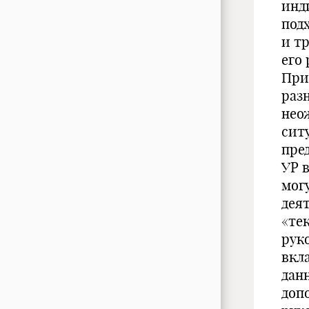
инд
под
и т
его
При
раз
нео
сит
пре
УР 
мог
дея
«те
рук
вкл
дан
доп