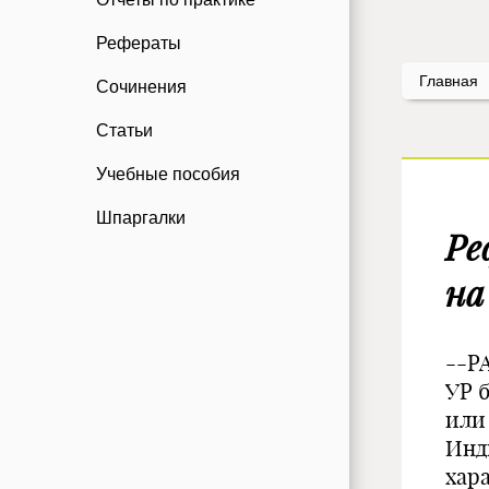
Рефераты
Главная
Сочинения
Статьи
Учебные пособия
Шпаргалки
Ре
на
--P
УР 
или
Инд
хар