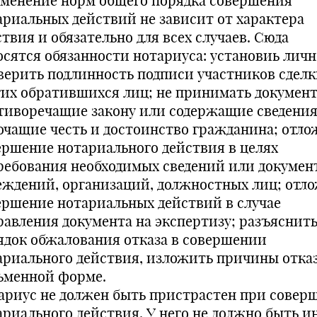
менение норм общего порядка совершения
ариальных действий не зависит от характера
твия и обязательно для всех случаев. Сюда
осятся обязанности нотариуса: установиь личн
верить подлинность подписи участников сделк
гих обратившихся лиц; не принимать документ
тиворечащие закону или содержащие сведения
очащие честь и достоинство гражданина; отло
ершение нотариального действия в целях
ребования необходимых сведений или докумен
еждений, организаций, должностных лиц; отл
ершение нотариальных действий в случае
равления документа на экспертизу; разъяснит
ядок обжалования отказа в совершении
ариального действия, изложить причины отказ
ьменной форме.
ариус не должен быть пристрастен при совер
ариального действия. У него не должно быть и