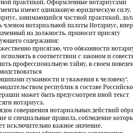
тной практикой. Оформленные нотариусами
ументы имеют одинаковую юридическую силу.
ариус, занимающийся частной практикой, до
ь членом нотариальной палаты Нотариус, впе
наченный на должность, приносит присягу
дующего содержания:
ржественно присягаю, что обязанности нотари
у исполнять в соответствии с законом и совест
нить профессиональную тайну, в своем поведе
оводствоваться
нципами гуманности и уважения к человеку".
онодательством республик в составе Российск
ерации может быть предусмотрен иной текст
сяги нотариуса.
ядок совершения нотариальных действий обр
ие и специальные правила, соблюдение котор
ет исключительно важное значение.