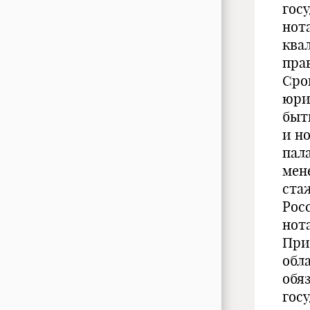
гос
нот
ква
пра
Сро
юри
быт
и н
пал
мен
ста
Рос
нот
При
обл
обя
гос