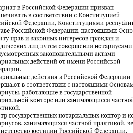
ариат в Российской Федерации призван
спечивать в соответствии с Конституцией
сийской Федерации, Конституциями республи
таве Российской Федерации, настоящими Осн
иту прав и законных интересов граждан и
дических лиц путем совершения нотариусами
дусмотренных законодательными актами
ариальных действий от имени Российской
ерации.
ариальные действия в Российской Федерации
ершают в соответствии с настоящими Основа
ариусы, работающие в государственной
ариальной конторе или занимающиеся частно
ктикой.
стр государственных нотариальных контор и к
ариусов, занимающихся частной практикой, ве
истерство юстиции Российской Федерации.