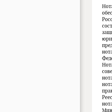
Нот
обе
Рос
сос
защ
юри
пре
нот
Фед
Нот
сов
нот
нот
пра
Рее
нот
Мин