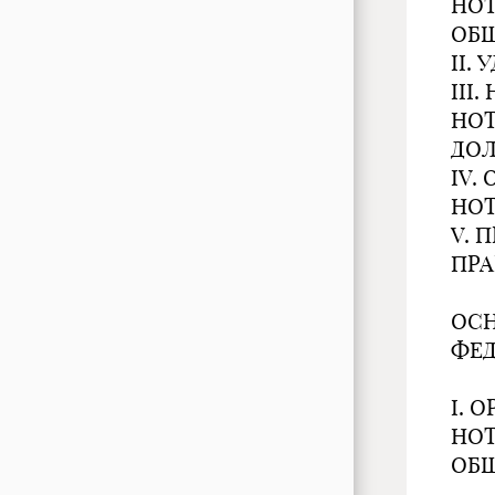
НОТ
ОБ
II.
III
НО
ДО
IV.
НОТ
V. 
ПРА
ОСН
ФЕД
I. 
НОТ
ОБ