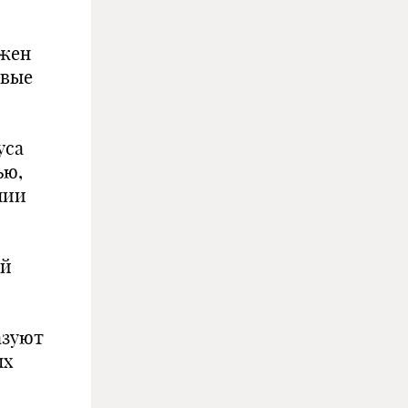
лжен
рвые
уса
ью,
нии
ой
азуют
ых