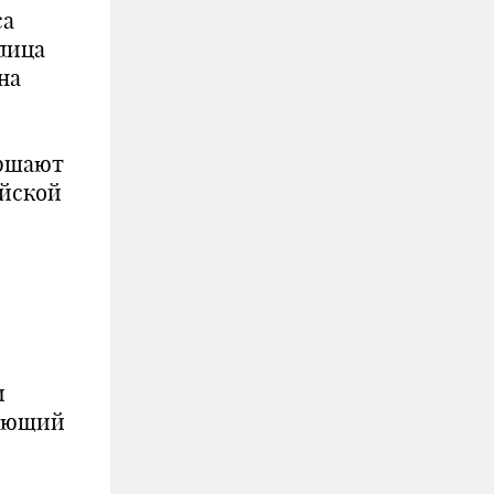
са
лица
на
ершают
ийской
и
меющий