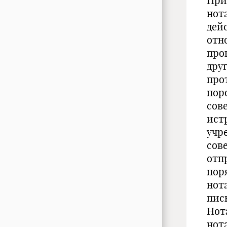
При
нот
дейс
отн
про
дру
про
пор
сов
ист
учр
сов
отп
пор
нот
пис
Нот
нот