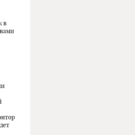
к в
овами
ми
й
онтор
дет