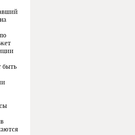
давший
на
по
ожет
тиции
т быть
ии
усы
 в
маются