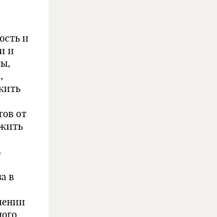
ость и
и и
ы,
,
жить
тов от
ожить
ь
а в
шении
ного