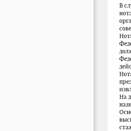
В с
нот
орг
сов
Нот
Фед
дол
Фед
дей
Нот
пре
изв
На 
наз
Осн
выс
ста