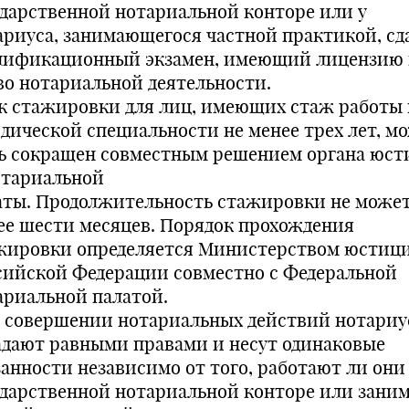
ударственной нотариальной конторе или у
ариуса, занимающегося частной практикой, с
лификационный экзамен, имеющий лицензию 
во нотариальной деятельности.
к стажировки для лиц, имеющих стаж работы 
дической специальности не менее трех лет, м
ь сокращен совместным решением органа юс
отариальной
аты. Продолжительность стажировки не може
ее шести месяцев. Порядок прохождения
жировки определяется Министерством юстиц
сийской Федерации совместно с Федеральной
ариальной палатой.
 совершении нотариальных действий нотари
адают равными правами и несут одинаковые
занности независимо от того, работают ли они
ударственной нотариальной конторе или зани