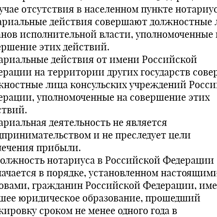
лучае отсутствия в населенном пункте нотариу
ариальные действия совершают должностные 
анов исполнительной власти, уполномоченные 
ершение этих действий.
ариальные действия от имени Российской
ерации на территории других государств сов
жностные лица консульских учреждений Росс
ерации, уполномоченные на совершение этих
ствий.
ариальная деятельность не является
дпринимательством и не преследует цели
лечения прибыли.
должность нотариуса в Российской Федерации
начается в порядке, установленном настоящим
овами, гражданин Российской Федерации, и
шее юридическое образование, прошедший
жировку сроком не менее одного года в