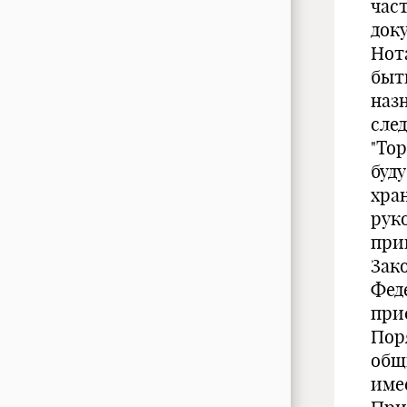
час
док
Нот
быт
наз
сле
"То
буд
хра
рук
при
Зак
Фед
при
Пор
общ
име