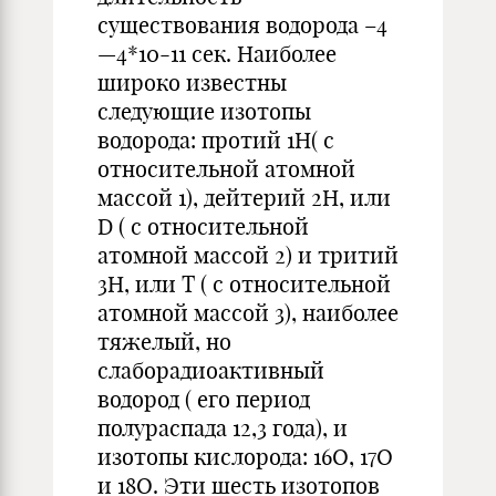
существования водорода –4
—4*10-11 сек. Наиболее
широко известны
следующие изотопы
водорода: протий 1H( с
относительной атомной
массой 1), дейтерий 2H, или
D ( c относительной
атомной массой 2) и тритий
3H, или T ( c относительной
атомной массой 3), наиболее
тяжелый, но
слаборадиоактивный
водород ( его период
полураспада 12,3 года), и
изотопы кислорода: 16O, 17O
и 18O. Эти шесть изотопов