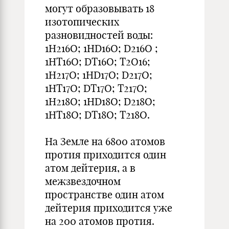
могут образовывать 18
изотопических
разновидностей воды:
1Н216О; 1НD16О; D216О ;
1НT16О; DT16О; T2О16;
1Н217О; 1НD17О; D217О;
1НT17О; DT17О; T217О;
1Н218О; 1НD18О; D218О;
1НT18О; DT18О; T218О.
На Земле на 6800 атомов
протия приходится один
атом дейтерия, а в
межзвездочном
пространстве один атом
дейтерия приходится уже
на 200 атомов протия.