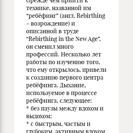
Gрежде чем прийти к
технике, названной им
“ребёфинг” (англ. Rebirthing
– возрождение) и
описанной в труде
“Rebirthing in the New Age”,
он сменил много
профессий. Несколько лет
работы по изучению того,
что ему открылось, привели
к созданию первого центра
ребёфинга. Дыхание,
используемое в процессе
ребёфинга, следующее:
* без паузы между вдохом и
выдохом;
* с быстрым, частым и
глубоким, активным вдохом