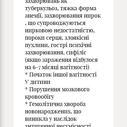
захворювань як
туберкульоз, тяжка форма
анемії, захворювання нирок
, що супроводжуються
нирковою недостатністю,
пороки серця, злоякісні
пухлини, гострі психічні
захворювання, сифіліс
(якщо зараження відбулося
на 6-7 місяці вагітності)
* Початок іншої вагітності
У дитини
* Порушення мозкового
кровообігу
* Гемолітична хвороба
новонароджених, що
виникла у наслідок
антигенної несумісності