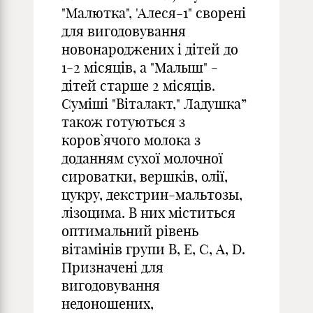
"Малютка", 'Алеся-1" сворені
для вигодовування
новонароджених і дітей до
1-2 місяців, а "Малыш" -
дітей старше 2 місяців.
Суміші "Віталакт," Ладушка”
також готуються з
коров`ячого молока з
доданням сухої молочної
сироватки, вершків, олії,
цукру, декстрин-мальтозы,
лізоцима. В них міститься
оптимальний рівень
вітамінів групи B, E, C, А, D.
Призначені для
вигодовування
недоношених,