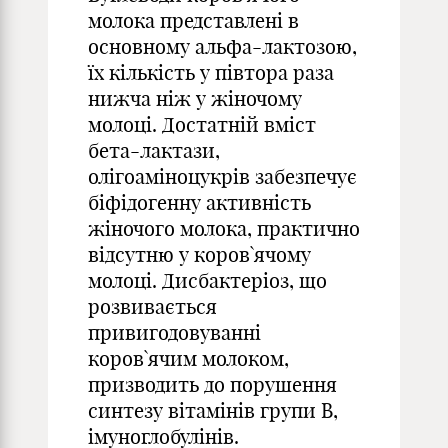
молока представлені в
основному альфа-лактозою,
їх кількість у півтора раза
нижча ніж у жіночому
молоці. Достатній вміст
бета-лактази,
олігоаміноцукрів забезпечує
біфідогенну активність
жіночого молока, практично
відсутню у коров`ячому
молоці. Дисбактеріоз, що
розвивається
привигодовуванні
коров`ячим молоком,
призводить до порушення
синтезу вітамінів групи В,
імуноглобулінів.