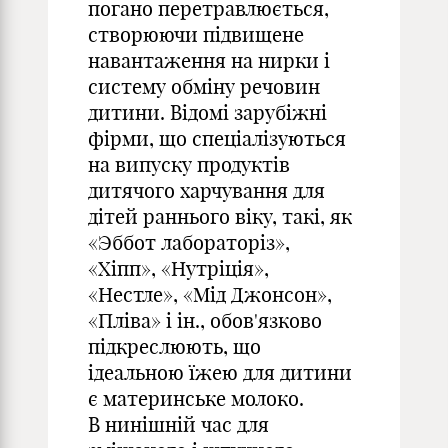
погано перетравлюється,
створюючи підвищене
навантаження на нирки і
систему обміну речовин
дитини. Відомі зарубіжні
фірми, що спеціалізуються
на випуску продуктів
дитячого харчування для
дітей раннього віку, такі, як
«Эббот лабораторіз»,
«Хіпп», «Нутріція»,
«Нестле», «Мід Джонсон»,
«Пліва» і ін., обов'язково
підкреслюють, що
ідеальною їжею для дитини
є материнське молоко.
В нинішній час для