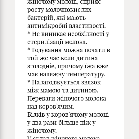
жіночому молоці, сприяє
росту молочнокислих
бактерій, які мають
антимікробні властивості.
* Не виникає необхідності у
стерилізації молока.
* Годування можна почати в
той же час коли дитина
зголодніє, причому їжа вже
має належну температуру.
* Налагоджується звязок
між мамою та дитиною.
Переваги жіночого молока
над коров`ячим.
Білків у коров`ячому молоці
у два рази більше ніж у
жіночому.
У склад жіночого молока