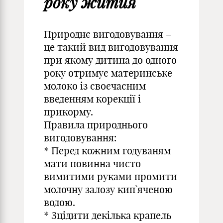
року жития
Природнє вигодовування –
це такий вид вигодовування
при якому дитина до одного
року отримує материнське
молоко із своєчасним
введенням корекції і
прикорму.
Правила природнього
вигодовування:
* Перед кожним годуваням
мати повинна чисто
вимитими руками промити
молочну залозу кип`яченою
водою.
* Зцідити декілька крапель