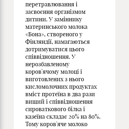
перетравлювання і
засвоєння організмом
дитини. У заміннику
материнського молока
«Бона», створеного у
Фінляндії, намагаються
дотримуватися цього
співвідношення. У
нерозбавленому
коров`ячому молоці і
виготовлених з нього
кисломолочних продуктах
вміст протеїна в два рази
вищий і співвідношення
сироваткового білка і
казеїна складає 20% на 80%.
Тому коров`яче молоко