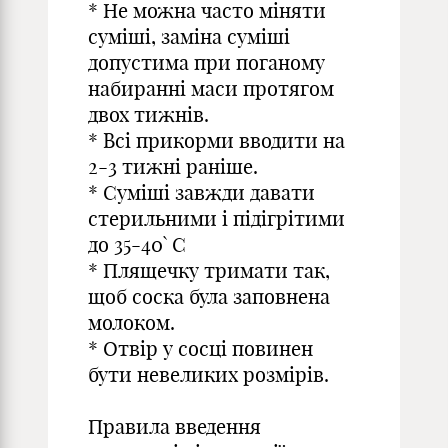
* Не можна часто міняти
суміші, заміна суміші
допустима при поганому
набиранні маси протягом
двох тижнів.
* Всі прикорми вводити на
2-3 тижні раніше.
* Суміші завжди давати
стерильними і підігрітими
до 35-40` С
* Плящечку тримати так,
щоб соска була заповнена
молоком.
* Отвір у сосці повинен
бути невеликих розмірів.
Правила введення