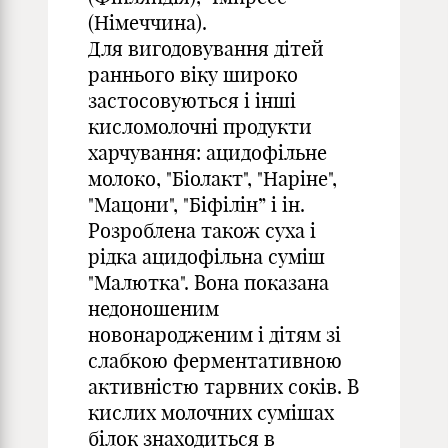
(Німеччина).
Для вигодовування дітей
раннього віку широко
застосовуються і інші
кисломолочні продукти
харчування: ацидофільне
молоко, "Біолакт", "Наріне",
"Мацони", "Біфілін” і ін.
Розроблена також суха і
рідка ацидофільна суміш
"Малютка". Вона показана
недоношеним
новонародженим і дітям зі
слабкою ферментативною
активністю тарвних соків. В
кислих молочних сумішах
білок знаходиться в