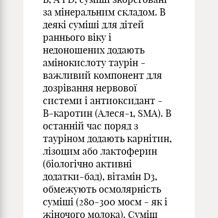
за мінеральним складом. В
деякі суміші для дітей
раннього віку і
недоношених додають
амінокислоту таурін -
важливий компонент для
дозрівання нервової
системи і антиоксидант -
В-каротин (Алеся-1, SMA). В
останній час поряд з
тауріном додають карнітин,
лізоцим або лактоферин
(біологічно активні
додатки-бад), вітамін D3,
обмежують осмолярність
суміші (280-300 мосм - як і
жіночого молока). Суміш