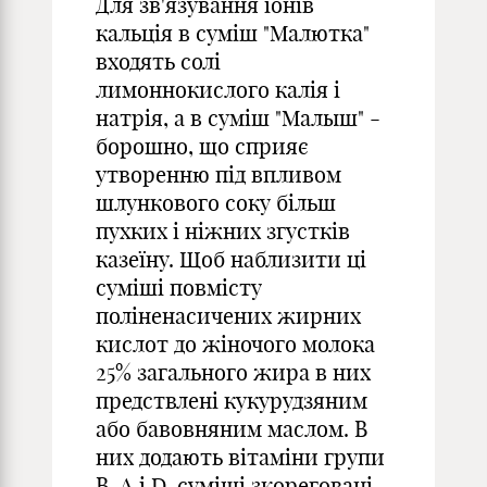
Для зв'язування іонів
кальція в суміш "Малютка"
входять солі
лимоннокислого калія і
натрія, а в суміш "Малыш" -
борошно, що сприяє
утворенню під впливом
шлункового соку більш
пухких і ніжних згустків
казеїну. Щоб наблизити ці
суміші повмісту
поліненасичених жирних
кислот до жіночого молока
25% загального жира в них
предствлені кукурудзяним
або бавовняним маслом. В
них додають вітаміни групи
В, А і D, суміші зкореговані