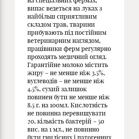
на спеціальних фермах,
випас ведеться на луках з
найбільш сприятливим
складом трав, тварини
прибувають під постійним
ветеринарним наглядом,
працівники ферм регулярно
проходять медичний огляд.
Гарантійне молоко містить
жиру – не менше ніж 3.5%,
вуглеводів – не менше ніж
4.5%, сухий залишок
повинен бути не менше ніж
8.5 г. на 100мл. Кислотність
не повинна перевищувати
20, кількість бактерій – 50
вис. на 1 мл., не повинно
бути гнилісних і патогенних