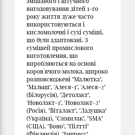
змішаного і штучного
вигодовування дітей 1-го
року життя дуже часто
використовуються і
кисломолочні і сухі суміші,
що були адаптовані. З
сумішей промислового
виготовлення, що
виробляються на основі
коров`ячого молока, широко
розповсюджені "Малютка",
"Малыш", 'Алеся-1", 'Алеся-2"
(Білорусія), "Детолакт",
'Новолакт-1", 'Новолакт-2"
(Росія), "Віталакт", "Ладушка"
(Україна), "Симилак", "SMA"
(США), "Боно", "Пілтті"
(Фінляндія), "Імпресс"