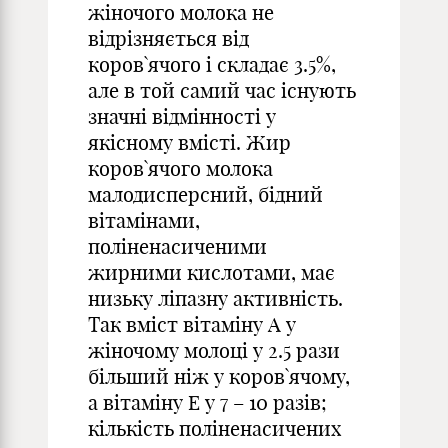
жіночого молока не
відрізняється від
коров`ячого і складає 3.5%,
але в той самий час існують
значні відмінності у
якісному вмісті. Жир
коров`ячого молока
малодисперсний, бідний
вітамінами,
поліненасиченими
жирними кислотами, має
низьку ліпазну активність.
Так вміст вітаміну А у
жіночому молоці у 2.5 рази
більший ніж у коров`ячому,
а вітаміну Е у 7 – 10 разів;
кількість поліненасичених