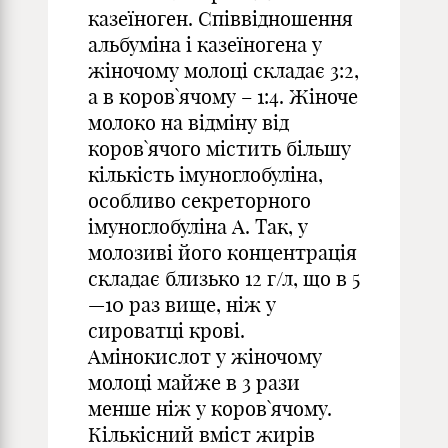
казеїноген. Співвідношення
альбуміна і казеїногена у
жіночому молоці складає 3:2,
а в коров`ячому – 1:4. Жіноче
молоко на відміну від
коров`ячого містить більшу
кількість імуноглобуліна,
особливо секреторного
імуноглобуліна А. Так, у
молозиві його концентрація
складає близько 12 г/л, що в 5
—10 раз вище, ніж у
сироватці крові.
Амінокислот у жіночому
молоці майже в 3 рази
менше ніж у коров`ячому.
Кількісний вміст жирів