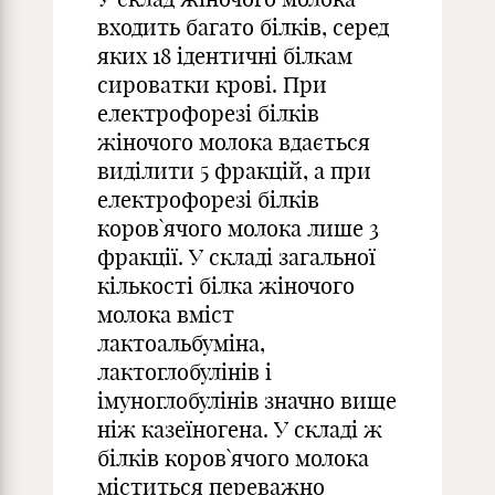
входить багато білків, серед
яких 18 ідентичні білкам
сироватки крові. При
електрофорезі білків
жіночого молока вдається
виділити 5 фракцій, а при
електрофорезі білків
коров`ячого молока лише 3
фракції. У складі загальної
кількості білка жіночого
молока вміст
лактоальбуміна,
лактоглобулінів і
імуноглобулінів значно вище
ніж казеїногена. У складі ж
білків коров`ячого молока
міститься переважно