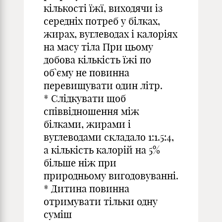
кількості їжї, виходячи із
середніх потреб у білках,
жирах, вуглеводах і калоріях
на масу тіла При цьому
добова кількість їжі по
об`єму не повинна
перевищувати один літр.
* Слідкувати щоб
співвідношення між
білками, жирами і
вуглеводами складало 1:1.5:4,
а кількість калорій на 5%
більше ніж при
природньому вигодовуванні.
* Дитина повинна
отримувати тільки одну
суміш