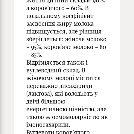
життя дитини складає 90%,
а коров`ячого – 60%. В
подальшому коефіцієнт
засвоєння жиру молока
підвищується, але різниця
зберігається: жіноче молоко
– 95%, коров`яче молоко – 80
– 85%.
Відрізняється також і
вуглеводний склад. В
жіночому молоці містятся
переважно дисахариди
(лактоза), які володіють у
двічі більшою
енергетичною цінністю, але
такою ж осмомолярністю як
імоносахариди.
Вуглеводи коров`ячого