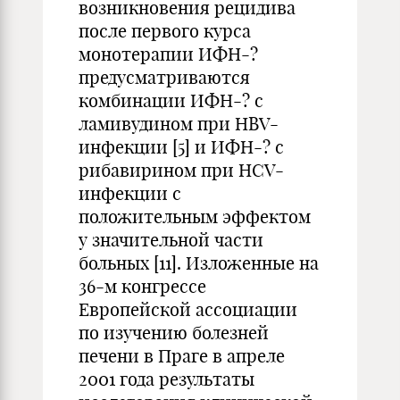
возникновения рецидива
после первого курса
монотерапии ИФН-?
предусматриваются
комбинации ИФН-? с
ламивудином при HBV-
инфекции [5] и ИФН-? с
рибавирином при HCV-
инфекции с
положительным эффектом
у значительной части
больных [11]. Изложенные на
36-м конгрессе
Европейской ассоциации
по изучению болезней
печени в Праге в апреле
2001 года результаты