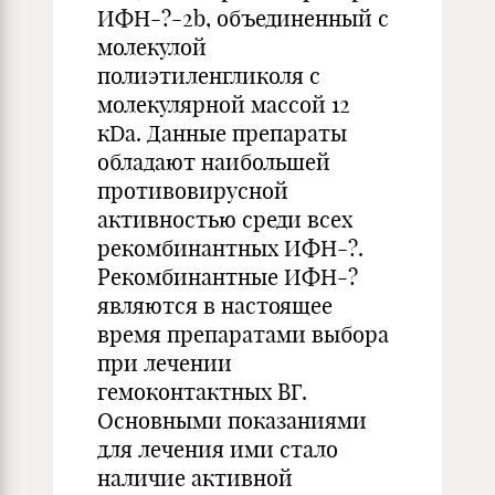
ИФН-?-2b, объединенный с
молекулой
полиэтиленгликоля с
молекулярной массой 12
кDa. Данные препараты
обладают наибольшей
противовирусной
активностью среди всех
рекомбинантных ИФН-?.
Рекомбинантные ИФН-?
являются в настоящее
время препаратами выбора
при лечении
гемоконтактных ВГ.
Основными показаниями
для лечения ими стало
наличие активной