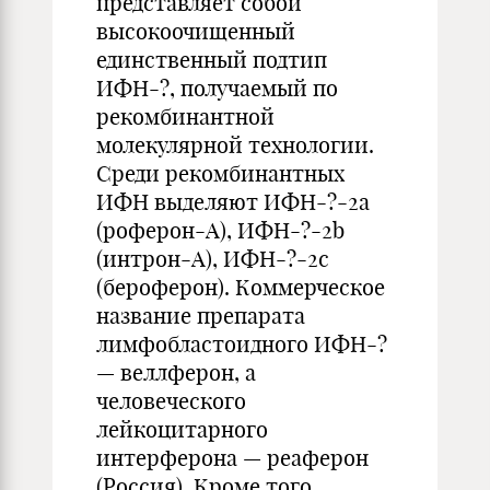
представляет собой
высокоочищенный
единственный подтип
ИФН-?, получаемый по
рекомбинантной
молекулярной технологии.
Среди рекомбинантных
ИФН выделяют ИФН-?-2а
(роферон-А), ИФН-?-2b
(интрон-А), ИФН-?-2с
(бероферон). Коммерческое
название препарата
лимфобластоидного ИФН-?
— веллферон, а
человеческого
лейкоцитарного
интерферона — реаферон
(Россия). Кроме того,