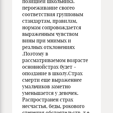
позицией школьника.
пероеживание свогео
соответствия групповым
стандартам, правилам,
нормам сопровождается
выраженным чувством
вины при мнимых и
реалных отклонениях
.Поэтому в
рассматриваемом возрасте
основнойстрах будет -
опоздание в школу.Страх
смерти еще выраженнее
умальчиков заметно
уменьшается у девочек.
Распространен страх
несчастья, беды, рокового
стечения обстоятельств, т.е.