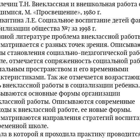
алечиц Т.Н. Внеклассная и внешкольная работа 
щимися, М. «Просвещение», 1980 г.
Никитина Л.Е. Социальное воспитание детей фа
илизации общества №7 за 1998 г.
анной литературе проблема внеклассной работ
сматривается с разных точек зрения. Описыва
пы становления социально-педагогической раб
ле, отмечается сопряженность социальной раб
иальным пространством и его временными
актеристиками. Так же отмечается возрастаю
ь внеклассной работы в социализации ребенка.
зываются основные формы организации
классной работы. Описываются современные
ходы к внеклассной работе, ее новые формы.
сматриваются направления стратегий воспита
ременной школе.
ла в которой я проходила практику проводитс