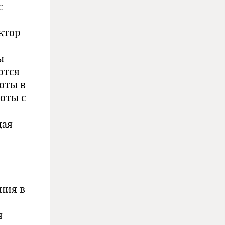
с
ктор
ы
ются
оты в
оты с
щая
ния в
я