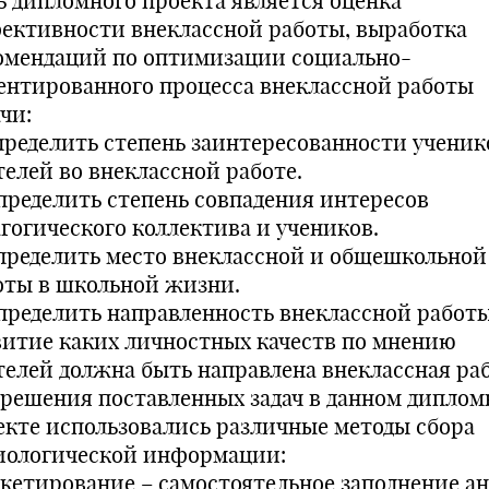
ь дипломного проекта является оценка
ективности внеклассной работы, выработка
омендаций по оптимизации социально-
ентированного процесса внеклассной работы
чи:
Определить степень заинтересованности ученик
телей во внеклассной работе.
Определить степень совпадения интересов
агогического коллектива и учеников.
Определить место внеклассной и общешкольной
оты в школьной жизни.
Определить направленность внеклассной работы
витие каких личностных качеств по мнению
телей должна быть направлена внеклассная раб
 решения поставленных задач в данном дипло
екте использовались различные методы сбора
иологической информации:
нкетирование – самостоятельное заполнение а