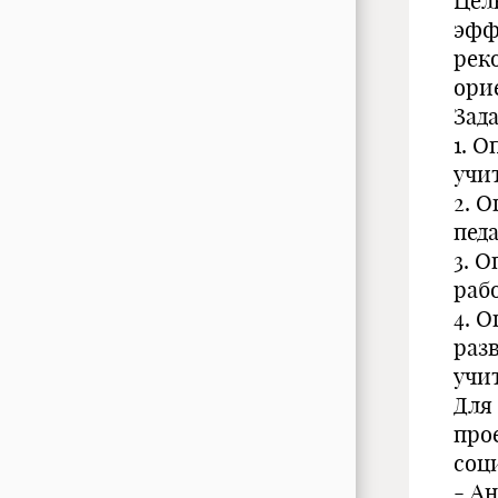
Цел
эфф
рек
ори
Зада
1. 
учи
2. 
пед
3. 
раб
4. 
раз
учи
Для
про
соц
- А