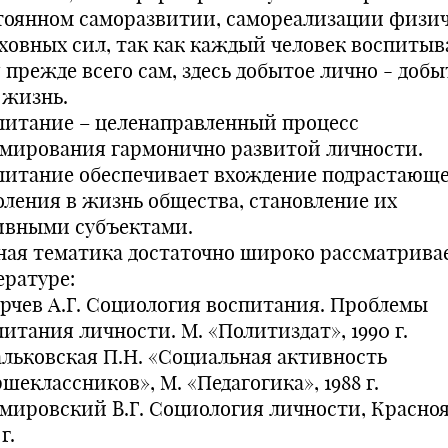
тоянном саморазвитии, самореализации физи
уховных сил, так как каждый человек воспитыв
 прежде всего сам, здесь добытое лично - добы
 жизнь.
питание – целенаправленный процесс
мирования гармонично развитой личности.
питание обеспечивает вхождение подрастающ
оления в жизнь общества, становление их
ивными субъектами.
ная тематика достаточно широко рассматривае
ературе:
Харчев А.Г. Социология воспитания. Проблемы
итания личности. М. «Политиздат», 1990 г.
альковская П.Н. «Социальная активность
шеклассников», М. «Педагогика», 1988 г.
емировский В.Г. Социология личности, Красноя
г.