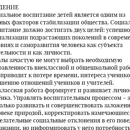
ДЕНИЕ
иальное воспитание детей является одним из
ных факторов стабилизации общества. Социа
питание должно достигать двух целей: успешн
иализации подрастающих поколений в соврем
овиях и саморазвития человека как субъекта
тельности и как личности.
лы зачастую не могут выбрать необходимую
равленность внеклассной и общешкольной раб
 приводит к потере времени, интереса ученико
дшению отношений учеников и учителей.
классная работа формирует и развивает лично
ёнка. Управлять воспитательным процессом – 
только развивать и совершенствовать заложенн
овеке природой, корректировать намечающиес
елательные социальные отклонения в его пов
ознании, но информировать у него потребность