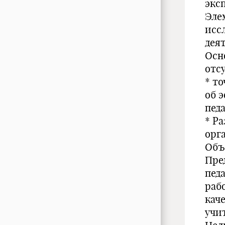
эксп
Эле
исс
дея
Осн
отс
* т
об 
пед
* Р
орг
Объ
Пре
пед
раб
кач
учи