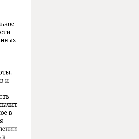
льное
ости
енных
оты.
в и
сть
значит
ое в
я
едении
 в