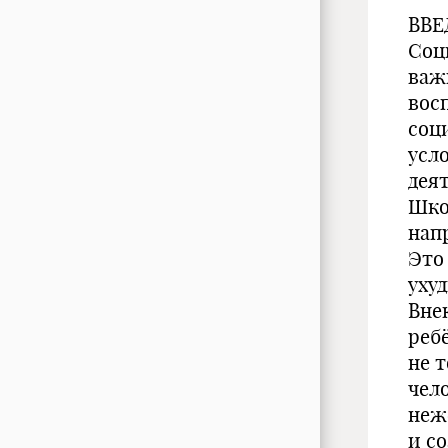
ВВЕ
Соц
важ
вос
соц
усл
дея
Шко
нап
Это
уху
Вне
реб
не 
чел
неж
и с