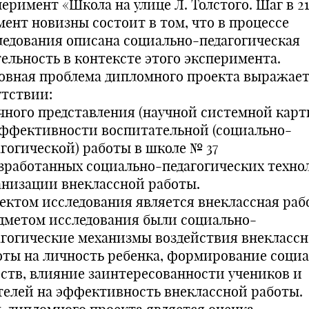
еримент «Школа на улице Л. Толстого. Шаг в 21
мент новизны состоит в том, что в процессе
ледования описана социально-педагогическая
тельность в контексте этого эксперимента.
овная проблема дипломного проекта выражает
утствии:
очного представления (научной системной кар
эффективности воспитательной (социально-
агогической) работы в школе № 37
азработанных социально-педагогических техно
анизации внеклассной работы.
ектом исследования является внеклассная раб
дметом исследования были социально-
агогические механизмы воздействия внекласс
оты на личность ребенка, формирование соци
еств, влияние заинтересованности учеников и
телей на эффективность внеклассной работы.