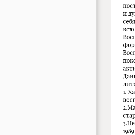
пос
и д
себя
всю
Вос
фор
Вос
пок
акт
Дан
лит
1. 
восп
2.М
стар
3.Н
1989 