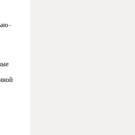
ьно-
вые
енной