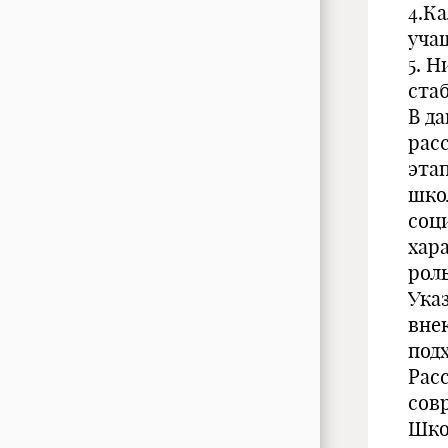
4.К
уча
5. 
стаб
В д
рас
эта
шко
соц
хар
рол
Ука
вне
под
Рас
сов
Шко