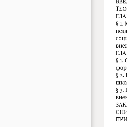
ВВЕ
ТЕО
ГЛА
§ 1
пед
соц
вне
ГЛА
§ 1
фор
§ 2
шко
§ 3
вне
ЗАК
СПИ
ПР