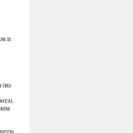
ов и
 (на
ота).
мном
нкеты