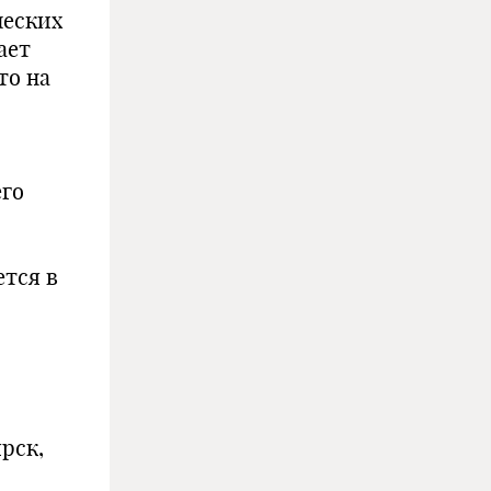
ческих
ает
то на
его
тся в
рск,