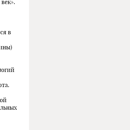
 век».
ся в
тины)
логий
ота.
ной
альных