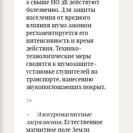
а свыше НО дБ действуют
болезненно. Для защиты
населения от вред­ного
влияния шума законом
регламентируется его
интенсивность и вре­мя
действия. Технико-
технологиче­ские меры
сводятся к шумозащите-
установке глушителей на
транспор­те, нанесению
звукопоглощающих покрыт.
/>
-
Электромагнитные
загрязнения.
Естественное
магнитное поле Земли