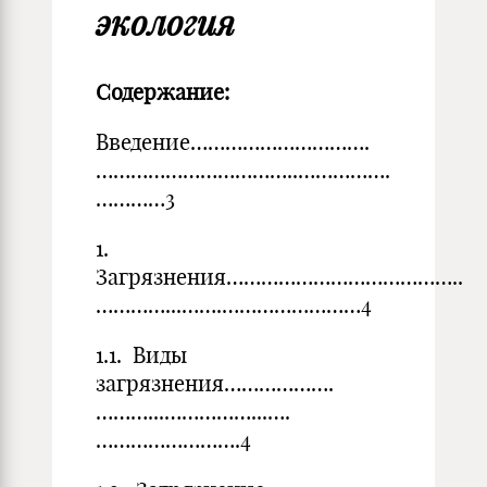
экология
Содержание:
Введение………………………….
……………………………..…………….
…………3
1.
Загрязнения…………………………………..
…………...…….……………………4
1.1. Виды
загрязнения……………….
………...……………...….
…………………….4