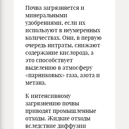
Почва загрязняется и
минеральны­ми
удобрениями, если их
используют в неумеренных
количествах. Они, в первую
очередь нитраты, снижают
со­держание кислорода, а
это способству­ет
выделению в атмосферу
«парнико­вых» газа, азота и
метана.
К интенсивному
загрязнению по­чвы
приводят промышленные
отходы. Жидкие отходы
вследствие диф­фузии