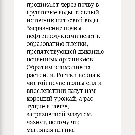
проникают через почву в
грун­товые воды-главный
источник пи­тьевой воды.
Загрязнение почвы
нефтепродуктами ведет к
образова­нию пленки,
препятствующей дыха­нию
почвенных организмов.
Обра­тим внимание на
растения
.
Ростки перца в
чис­той почве полны сил и
впоследствии дадут нам
хороший урожай, а рас­
тущие в почве,
загрязненной мазу­том,
чахнут, потому что
масляная пленка