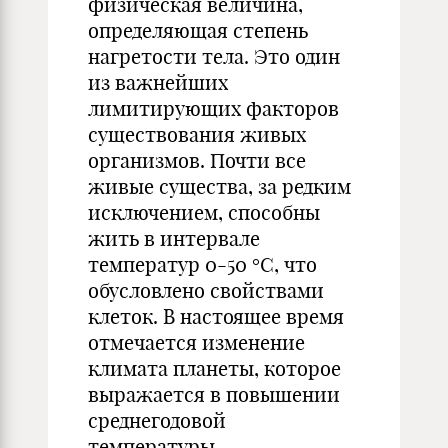
физическая величина,
определя­ющая степень
нагретости тела. Это один
из важнейших
лимитирующих факторов
существования живых
организмов. Почти все
живые существа, за редким
исключением, спо­собны
жить в интервале
температур 0-50 °С, что
обусловлено свойства­ми
клеток. В настоящее время
отме­чается изменение
климата планеты, которое
выражается в повышении
среднегодовой
температуры.