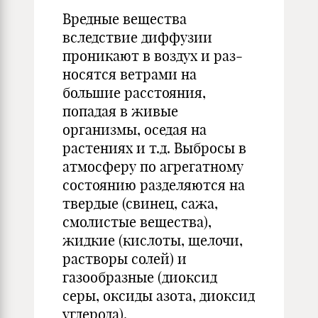
Вредные вещества
вследствие диффузии
проникают в воздух и раз­
носятся ветрами на
большие расстоя­ния,
попадая в живые
организмы, оседая на
растениях и т.д. Выбросы в
атмосферу по агрегатному
состоя­нию разделяются на
твердые (свинец, сажа,
смолистые вещества),
жидкие (кислоты, щелочи,
растворы солей) и
газообразные (диоксид
серы, окси­ды азота, диоксид
углерода).