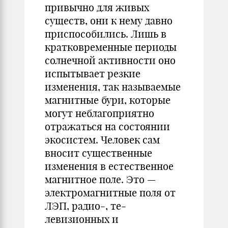
привычно для живых
существ, они к нему давно
приспособились. Лишь в
кратковременные периоды
солнеч­ной активности оно
испытывает рез­кие
изменения, так называемые
маг­нитные бури, которые
могут неблагоприятно
отражаться на состоянии
экосистем. Человек сам
вносит су­щественные
изменения в естествен­ное
магнитное поле. Это —
электро­магнитные поля от
ЛЭП, радио-, те­
левизионных и