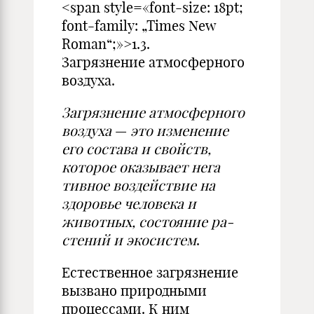
<span style=«font-size: 18pt;
font-family: „Times New
Roman“;»>1.3.
Загрязнение ат­мосферного
воздуха.
Загрязнение атмосферного
воз­
духа
—
это изменение
его состава и свойств,
которое оказывает нега­
тивное воздействие на
здоровье че­ловека и
животных, состояние ра­
стений и экосистем
.
Естественное загрязнение
вызва­но природными
процессами. К ним