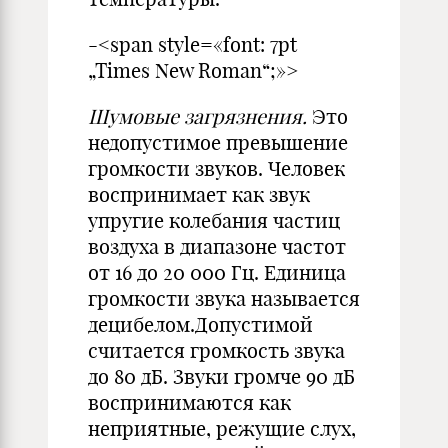
-<span style=«font: 7pt
„Times New Roman“;»>
Шумовые загрязнения.
Это
не­допустимое превышение
громкости звуков. Человек
воспринимает как звук
упругие колебания частиц
воз­духа в диапазоне частот
от 16 до 20 000 Гц. Единица
громкости зву­ка называется
децибелом.Допустимой
считается гром­кость звука
до 80 дБ. Звуки громче 90 дБ
воспринимаются как
неприят­ные, режущие слух,