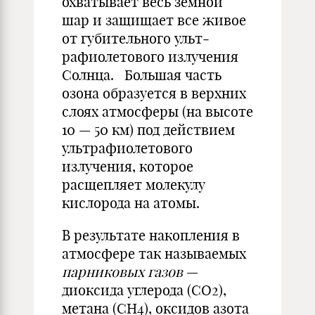
охватывает весь земной
шар и защищает все живое
от губительного ульт­
рафиолетового излу­чения
Солнца. Большая часть
озона образует­ся в верхних
слоях ат­мосферы (на высоте
10 — 50 км) под дей­ствием
ультрафиоле­тового
излучения, ко­торое
расщепляет мо­лекулу
кислорода на атомы.
В результате на­копления в
атмосфере так называемых
парниковых газов
—
диоксида углерода (СО2),
метана (СН4), оксидов азота