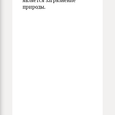
является загрязнение
природы.