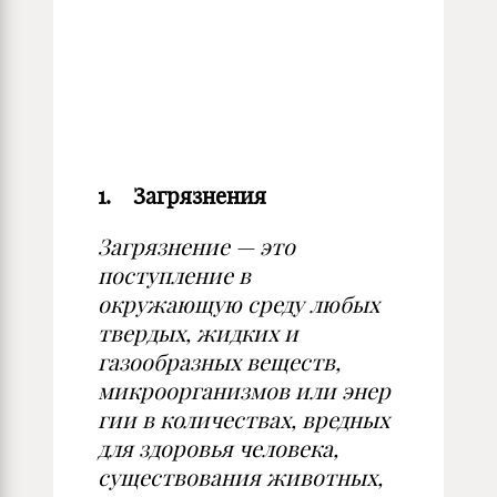
1.
Загрязнения
Загрязнение — это
поступление
в
окружающую среду любых
твер
дых, жидких и
газообразных ве­
ществ,
микроорганизмов или энер­
гии в количествах, вредных
для здо­
ровья человека,
существования жи­вотных,