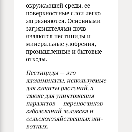
окружающей среды, ее
поверхностные слои легко
загрязня­ются. Основными
загрязнителями почв
являются пестициды и
мине­ральные удобрения,
промышленные и бытовые
отходы.
Пестициды
—
это
ядохимикаты, используемые
для защиты растений, а
также для уничтожения
парази­тов — переносчиков
заболеваний че­ловека и
сельскохозяйственных жи­
вотных
.