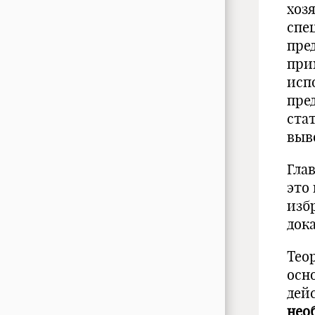
хоз
спе
пре
при
исп
пре
ста
выв
Гла
это
изб
док
Тео
осн
дей
нео