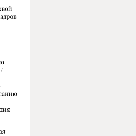
овой
кадров
по
/
–
исанию
ения
ая