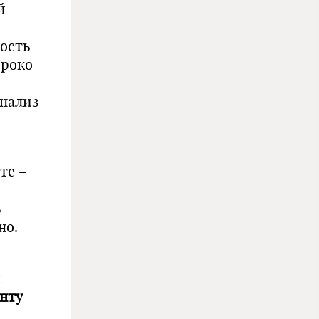
й
ость
ироко
анализ
те –
ь
но.
й
енту