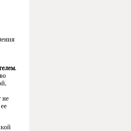
ления
телем
.
во
ой,
 не
 ее
икой