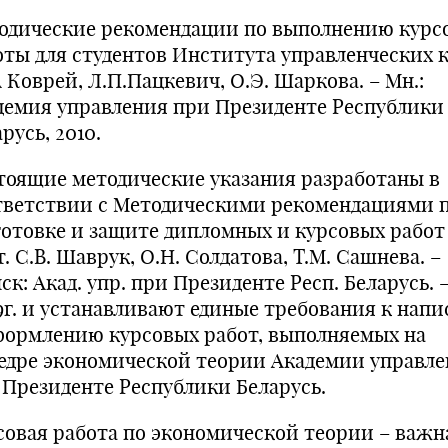
одические рекомендации по выполнению курс
оты для студентов Института управленческих 
А Коврей, Л.П.Пацкевич, О.Э. Шаркова. – Мн.:
демия управления при Президенте Республики
русь, 2010.
тоящие методические указания разработаны в
тветствии с Методическими рекомендациями 
готовке и защите дипломных и курсовых работ 
. С.В. Шаврук, О.Н. Солдатова, Т.М. Сашнева. –
к: Акад. упр. при Президенте Респ. Беларусь. 
9г. и устанавливают единые требования к нап
формлению курсовых работ, выполняемых на
едре экономической теории Академии управл
 Президенте Республики Беларусь.
совая работа по экономической теории – важн