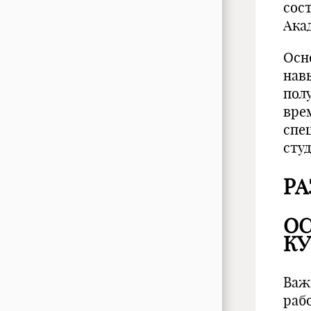
сос
Ака
Осн
нав
пол
вре
спе
сту
РА
ОС
КУ
Важ
раб