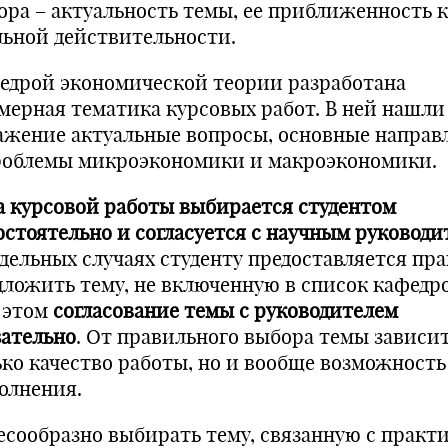
ора – актуальность темы, ее приближенность к
льной действительности.
едрой экономической теории разработана
мерная тематика курсовых работ. В ней нашли
ажение актуальные вопросы, основные направ
роблемы микроэкономики и макроэкономики.
а курсовой работы выбирается студентом
остоятельно и согласуется с научным руководи
тдельных случаях студенту предоставляется пра
дложить тему, не включенную в список кафедр
 этом
согласование темы с руководителем
зательно
. От правильного выбора темы зависит
ько качество работы, но и вообще возможность
олнения.
есообразно выбирать тему, связанную с практ