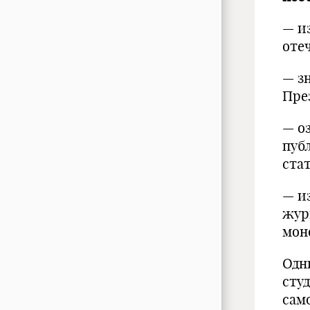
— и
оте
— з
Пре
— о
пуб
ста
— и
жур
мон
Одн
сту
сам