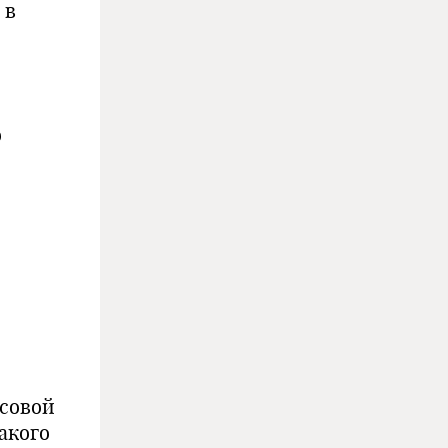
 в
о
рсовой
акого