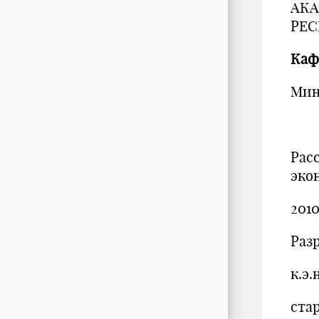
АКА
РЕС
Каф
Мин
Рас
эко
2010
Разр
к.э.
ста