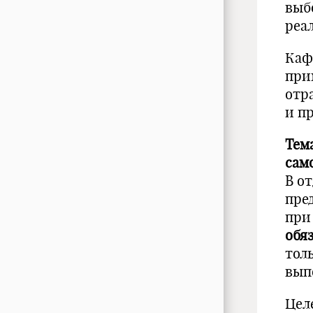
выб
реа
Каф
при
отр
и п
Тем
сам
В о
пре
при
обя
тол
вып
Цел