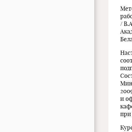
Мет
раб
/ В.
Ака
Бела
Нас
соо
под
Сост
Минс
200
и о
каф
при
Кур