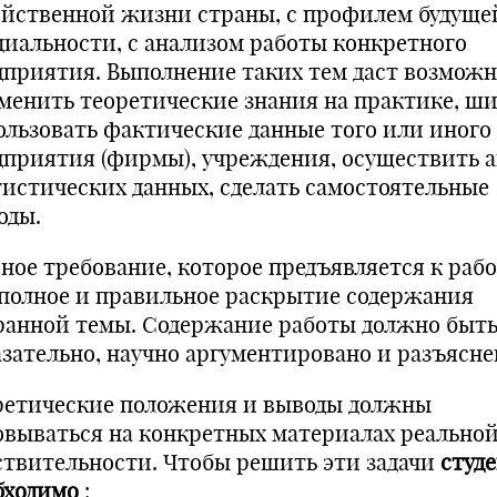
яйственной жизни страны, с профилем будуще
циальности, с анализом работы конкретного
дприятия. Выполнение таких тем даст возможн
менить теоретические знания на практике, ш
ользовать фактические данные того или иного
дприятия (фирмы), учреждения, осуществить 
тистических данных, сделать самостоятельные
оды.
вное требование, которое предъявляется к рабо
 полное и правильное раскрытие содержания
ранной темы. Содержание работы должно быт
азательно, научно аргументировано и разъясне
ретические положения и выводы должны
овываться на конкретных материалах реально
ствительности. Чтобы решить эти задачи
студ
бходимо
: