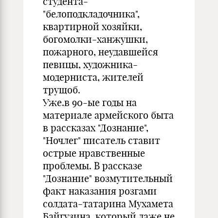
студента-
"белоподкладочника",
квартирной хозяйки,
богомолки-ханжушки,
пожарного, неудавшейся
певицы, художника-
модерниста, жителей
трущоб.
Уже.в 90-ые годы на
материале армейского быта
в рассказах "Дознание",
"Ночлег" писатель ставит
острые нравственные
проблемы. В рассказе
"Дознание" возмутительный
факт наказания розгами
солдата-татарина Мухамета
Байгузина, который даже не