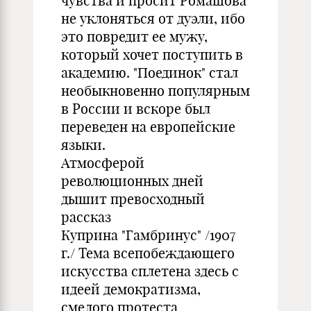
чувства и просит Ромашова
не уклоняться от дуэли, ибо
это повредит ее мужу,
который хочет поступить в
академию. "Поединок" стал
необыкновенно популярным
в России и вскоре был
переведен на европейские
языки.
Атмосферой
революционных дней
дышит превосходный
рассказ
Куприна "Гамбринус" /1907
г./ Тема всепобеждающего
искусства сплетена здесь с
идеей демократизма,
смелого протеста