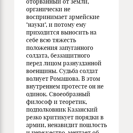
оторванный от земли,
органически не
воспринимает армейские
"науки", и потому ему
приходится выносить на
себе всю тяжесть
положения запуганного
солдата, беззащитного
перед лицом разнузданной
военщины. Судьба солдат
волнует Ромашова. В этом
внутреннем протесте он не
одинок. Своеобразный
философ и теоретик,
подполковник Казанский
резко критикует порядки в
армии, ненавидит пошлость
и невежество, мечтает об