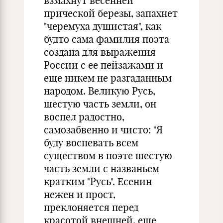
взмахнут весенней
прической березы, запахнет
"черемуха душистая", как
будто сама фамилия поэта
создана для выражения
России с ее пейзажами и
еще никем не разгаданным
народом. Великую Русь,
шестую часть земли, он
воспел радостно,
самозабвенно и чисто: "Я
буду воспевать всем
существом в поэте шестую
часть земли с названьем
кратким "Русь". Есенин
нежен и прост,
преклоняется перед
красотой внешней, еще