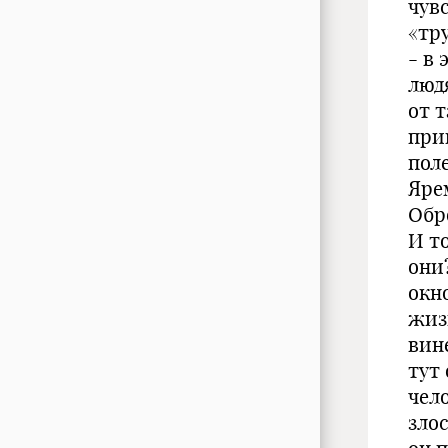
чув
«тр
- в 
люд
от 
при
пол
Яре
Обр
И т
они
окно
жиз
вине
тут
чел
злос