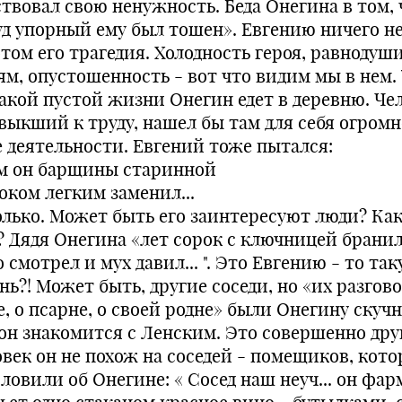
ствовал свою ненужность. Беда Онегина в том, 
уд упорный ему был тошен». Евгению ничего не
этом его трагедия. Холодность героя, равнодуши
ям, опустошенность - вот что видим мы в нем.
такой пустой жизни Онегин едет в деревню. Че
выкший к труду, нашел бы там для себя огромн
е деятельности. Евгений тоже пытался:
м он барщины старинной
оком легким заменил...
олько. Может быть его заинтересуют люди? Ка
? Дядя Онегина «лет сорок с ключницей бранил
 смотрел и мух давил... ". Это Евгению - то та
нь?! Может быть, другие соседи, но «их разгов
, о псарне, о своей родне» были Онегину скуч
 он знакомится с Ленским. Это совершенно дру
овек он не похож на соседей - помещиков, кот
ловили об Онегине: « Сосед наш неуч... он фар