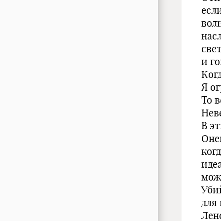
есл
вол
нас
све
и г
Ког
Я ог
То 
Неве
В э
Оне
когд
идеа
мож
Уби
для 
Ленс