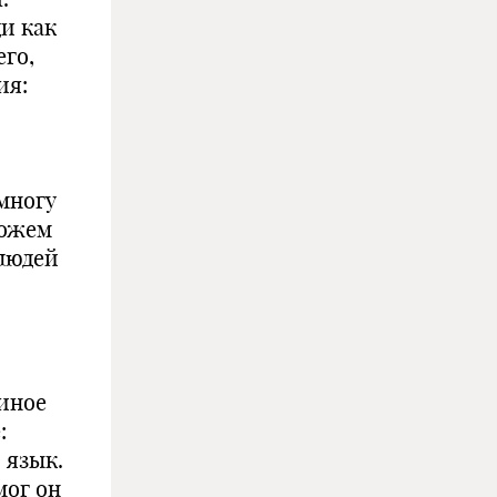
ди как
его,
ия:
многу
можем
 людей
 иное
:
 язык.
мог он