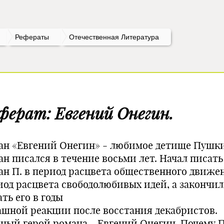
Рефераты
Отечественная Литература
ферат: Евгений Онегин.
ан «Евгений Онегин» - любимое детище Пушки
ан писался в течение восьми лет. Начал писать
ан П. в период расцвета общественного движен
иод расцвета свободолюбивых идей, а закончил
ть его в годы
ашной реакции после восстания декабристов.
вный герой романа - Евгений Онегин. Почему П