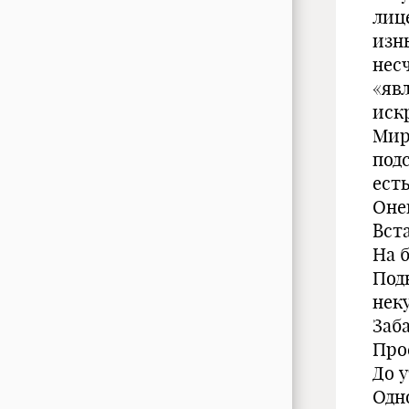
лице
изны
нес
«явл
искр
Мир
под
ест
Оне
Вста
На 
Под
неку
Заб
Прос
До 
Одно