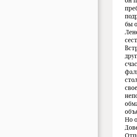
он п
пре
под
бы 
Лен
сес
Вст
друг
счас
фал
сто
сво
неп
обм
объ
Но 
Дов
Отп