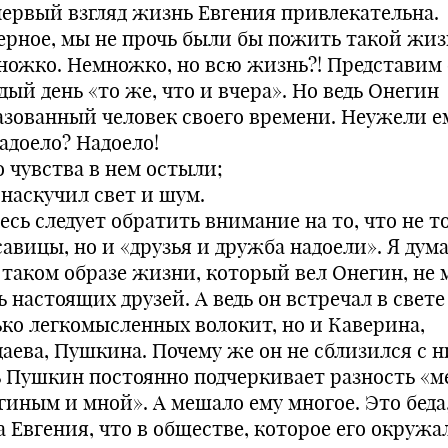
первый взгляд жизнь Евгения привлекательна.
ерное, мы не прочь были бы пожить такой жи
ножко. Немножко, но всю жизнь?! Представим 
ый день «то же, что и вчера». Но ведь Онегин
азованный человек своего времени. Неужели е
адоело? Надоело!
о чувства в нем остыли;
 наскучил свет и шум.
есь следует обратить внимание на то, что не т
авицы, но и «друзья и дружба надоели». Я дум
 таком образе жизни, который вел Онегин, не
 настоящих друзей. А ведь он встречал в свете
ько легкомысленных волокит, но и Каверина,
даева, Пушкина. Почему же он не сблизился с 
ь Пушкин постоянно подчеркивает разность «
гиным и мной». А мешало ему многое. Это беда,
 Евгения, что в обществе, которое его окружал