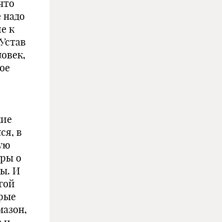
что
 надо
е к
 Устав
ловек,
ое
кие
ся, в
кую
оры о
ны. И
гой
орые
мазон,