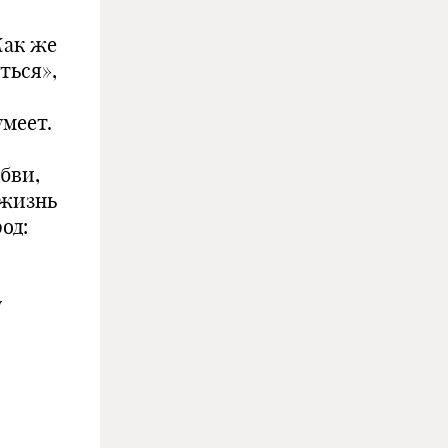
Как же
ться»,
умеет.
бви,
 жизнь
од:
у