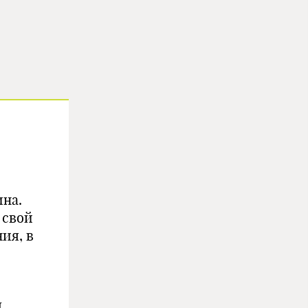
на.
 свой
ия, в
.