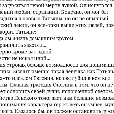
и задуматься герой мертв душой. Он испугался
нений любви, страданий. Конечно, он мог бы
ладится любовью Татьяны, но он не обычный
тский денди, он все-таки выше этих людей, по
оворит Татьяне:
да бы жизнь домашним кругом
раничить захотел...
верно кроме вас одной
сты не искал иной...
тих строках больше возможности для пониман
гина. Значит именно такая девушка как Татьян
а-то идеалом Евгения, но свет убил в нем все
лы. Главная трагедия Онегина в том, что он не
ет обновить своей души, испорченной светом.
йство Ленского тоже дает нам большие возмо
понимания характера героя: ведь он умнее, муд
кого. Казалось бы, он должен остановить дуэль