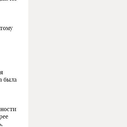
этому
ия
а была
жности
рее
,