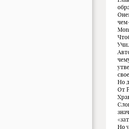
обр
Оне
чем
Mons
Что
Учил
Авт
чем
утв
сво
Но 
От 
Хран
Сло
знач
«за
Но 