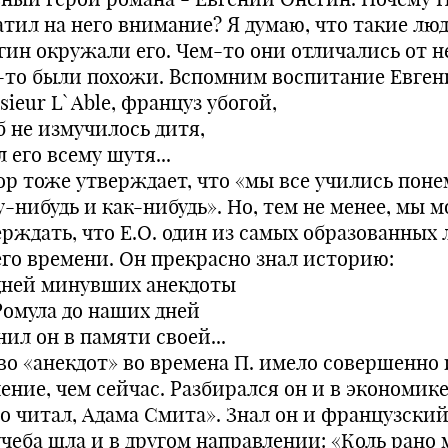
атил на него внимание? Я думаю, что такие лю
гин окружали его. Чем-то они отличались от н
-то были похожи. Вспомним воспитание Евген
ieur L` Able, француз убогой,
б не измучилось дитя,
 его всему шутя...
ор тоже утверждает, что «мы все учились поне
у-нибудь и как-нибудь». Но, тем не менее, мы 
ерждать, что Е.О. один из самых образованных
его времени. Он прекрасно знал историю:
дней минувших анекдоты
Ромула до наших дней
ил он в памяти своей...
во «анекдот» во времена П. имело совершенно
ение, чем сейчас. Разбирался он и в экономике
то читал, Адама Смита». Знал он и французский
учеба шла и в другом направлении: «Коль рано 