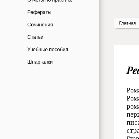
Рефераты
Главная
Сочинения
Статьи
Учебные пособия
Шпаргалки
Ре
Ром
Ром
ром
пер
писа
стр
Гла