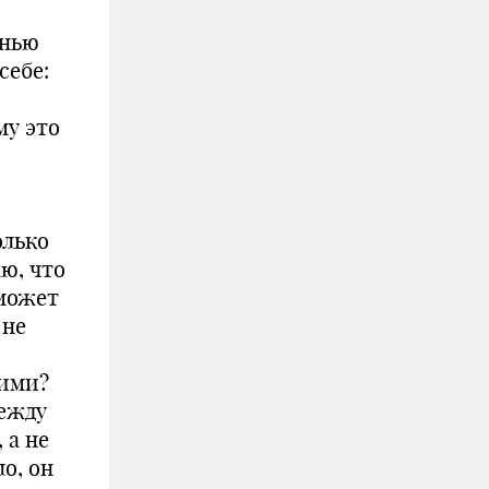
знью
себе:
му это
олько
аю, что
 может
 не
ними?
между
 а не
о, он