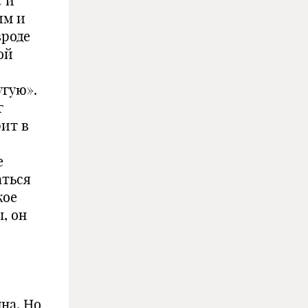
с и
им и
вроде
ой
угую».
г
рит в
е
аться
кое
, он
на. Но