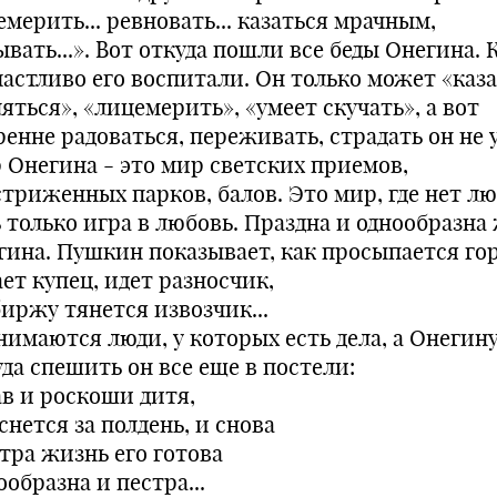
мерить... ревновать... казаться мрачным,
вать...». Вот откуда пошли все беды Онегина. 
частливо его воспитали. Он только может «каза
яться», «лицемерить», «умеет скучать», а вот
енне радоваться, переживать, страдать он не 
 Онегина - это мир светских приемов,
стриженных парков, балов. Это мир, где нет лю
ь только игра в любовь. Праздна и однообразна
гина. Пушкин показывает, как просыпается гор
ет купец, идет разносчик,
биржу тянется извозчик...
нимаются люди, у которых есть дела, а Онегин
да спешить он все еще в постели:
ав и роскоши дитя,
нется за полдень, и снова
утра жизнь его готова
образна и пестра...