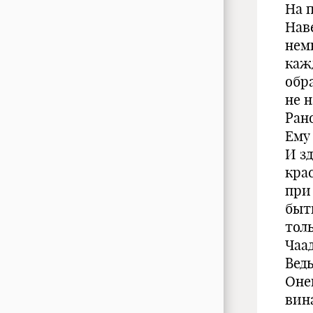
На 
Нав
нем
кажд
обр
не н
Ран
Ему
И зд
крас
при
быть
тол
Чаа
Вед
Оне
вина