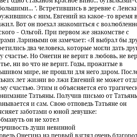
ьет одно стаканом красное вино... бутылками-
большими... ". Встретившись в деревне с Ленск
ружившись с ним, Евгений на какое-то время 
ожил. Вот он поехал знакомиться с возлюбленн
ского - Ольгой. При первом же знакомстве с
трами Лариными он замечает: «Я выбрал бы др
ретились два человека, которые могли дать дру
у счастье. Но Онегин не верит в любовь, не ве
тье, ни во что не верит. Годы, прожитые в
ьшивом мире, не прошли для него даром. Посл
льких лет жизни во лжи Евгений не может отд
ему счастью. Этим и объясняется его трагичес
онимание Татьяны. Получив письмо от Татьяны
анывается и сам. Свою отповедь Татьяне он
ясняет заботами о юной девушке:
обмануть он не хотел
ерчивость души невинной
оведь Онегина на первый взгляд очень благород