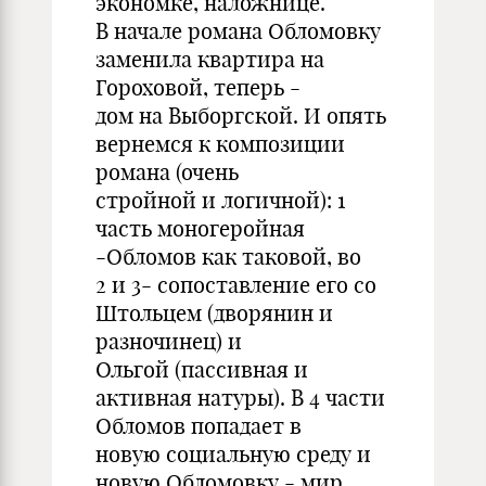
экономке, наложнице.
В начале романа Обломовку
заменила квартира на
Гороховой, теперь -
дом на Выборгской. И опять
вернемся к композиции
романа (очень
стройной и логичной): 1
часть моногеройная
-Обломов как таковой, во
2 и 3- сопоставление его со
Штольцем (дворянин и
разночинец) и
Ольгой (пассивная и
активная натуры). В 4 части
Обломов попадает в
новую социальную среду и
новую Обломовку - мир