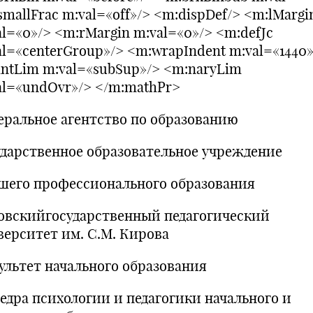
mallFrac m:val=«off»/> <m:dispDef/> <m:lMargi
al=«0»/> <m:rMargin m:val=«0»/> <m:defJc
al=«centerGroup»/> <m:wrapIndent m:val=«1440»
intLim m:val=«subSup»/> <m:naryLim
al=«undOvr»/> </m:mathPr>
еральное агентство по образованию
ударственное образовательное учреждение
шего профессионального образования
овскийгосударственный педагогический
верситет им. С.М. Кирова
ультет начального образования
едра психологии и педагогики начального и