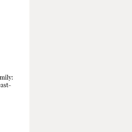
mily:
ast-