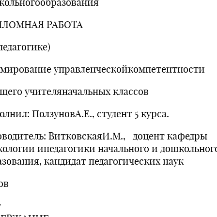
кольногообразования
ЛОМНАЯ РАБОТА
педагогике)
мирование управленческойкомпетентности
ущего учителяначальных классов
лнил: ПолзуновА.Е., студент 5 курса.
оводитель: ВитковскаяИ.М., доцент кафедры
хологии ипедагогики начального и дошкольног
азования, кандидат педагогических наук
ов
7