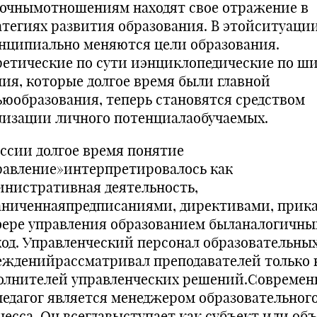
очнымотношениям находят свое отражение в
атегиях развития образования. В этойситуаци
нципиально меняются цели образования.
ретические по сути иэнциклопедические по ш
ния, которые долгое время были главной
ьюобразования, теперь становятся средством
лизации личного потенциалаобучаемых.
оссии долгое время понятие
равление»интерпретировалось как
инистративная деятельность,
аниченнаяпредписаниями, директивами, прика
фере управления образованием быланалогичн
ход. Управленческий персонал образовательны
ежденийрассматривал преподавателей только 
олнителей управленческих решений.Совреме
педагог является менеджером образовательног
цесса. Он всегдавыступает как субъект или об