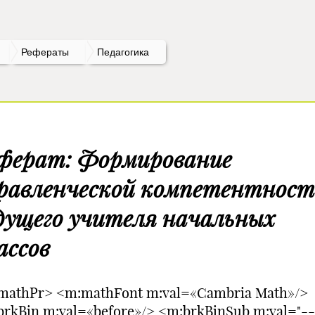
Рефераты
Педагогика
ферат: Формирование
равленческой компетентнос
дущего учителя начальных
ассов
mathPr> <m:mathFont m:val=«Cambria Math»/>
rkBin m:val=«before»/> <m:brkBinSub m:val="--