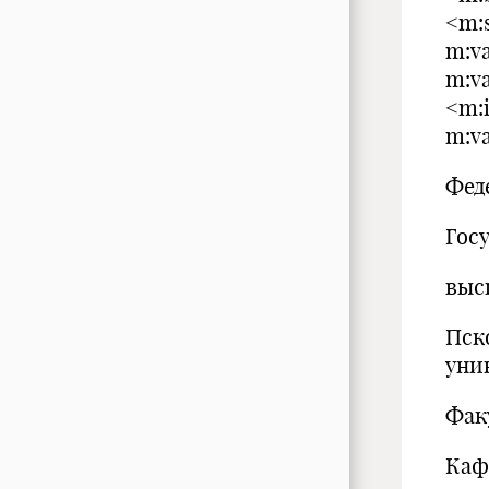
<m:s
m:v
m:v
<m:
m:v
Фед
Гос
выс
Пск
уни
Фак
Каф