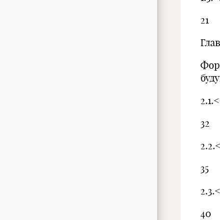
21
Гла
Фор
буд
2.1
32
2.2
35
2.3
40