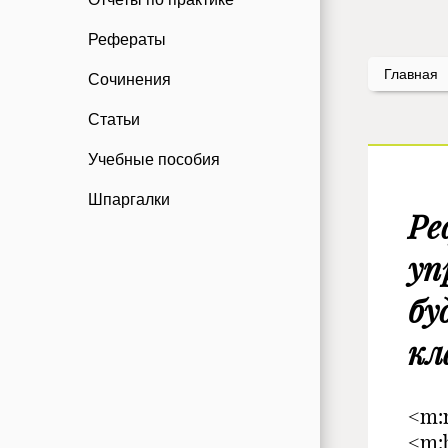
Рефераты
Главная
Сочинения
Статьи
Учебные пособия
Шпаргалки
Ре
уп
бу
кл
<m:
<m:b