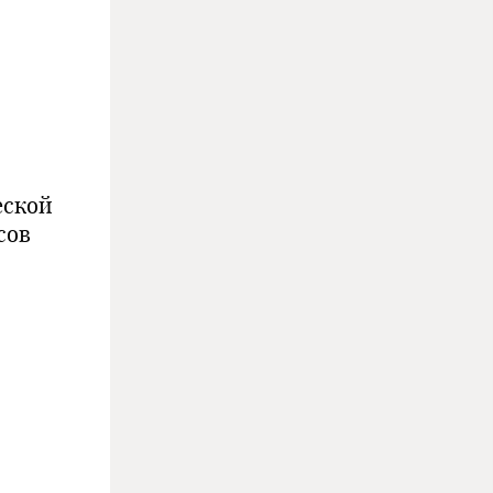
еской
сов