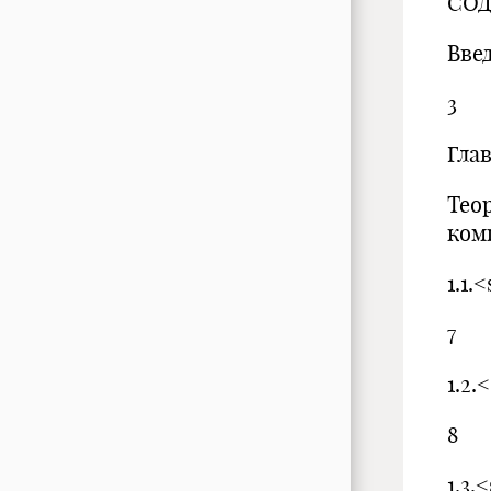
СО
Вве
3
Гла
Тео
ком
1.1
7
1.2
8
1.3