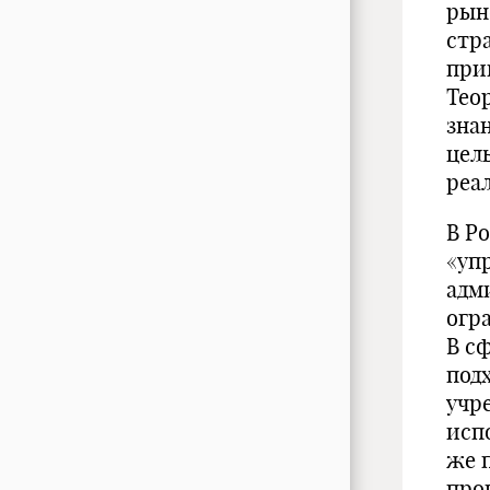
рын
стр
при
Тео
зна
цел
реа
В Р
«уп
адм
огр
В с
под
учр
исп
же 
про