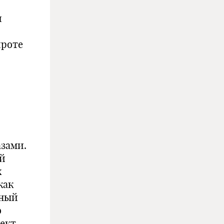
и
ироте
зами.
ый
х
как
нный
о
ъект