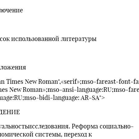
лючение
сок использованной литературы
ложения
n Times New Roman",«serif»;mso-fareast-font-fa
mes New Roman»;mso-ansi-language:RU;mso-fare
uage:RU;mso-bidi-language: AR-SA">
ДЕНИЕ
уальностьисследования. Реформа социально-
номической системы, переход к