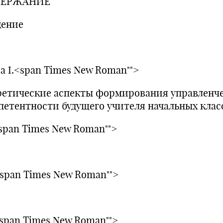
ДЕРЖАНИЕ
дение
ва I.<span Times New Roman"">
ретические аспекты формирования управленч
петентности будущего учителя начальных клас
.<span Times New Roman"">
.<span Times New Roman"">
.<span Times New Roman"">