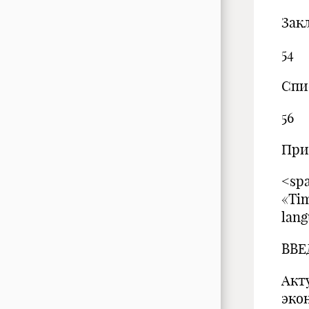
Зак
54
Спи
56
При
<spa
«Ti
lang
ВВЕ
Акт
эко