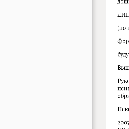
дош
ДИП
(по 
Фор
буд
Выпо
Рук
пси
обр
Пск
200