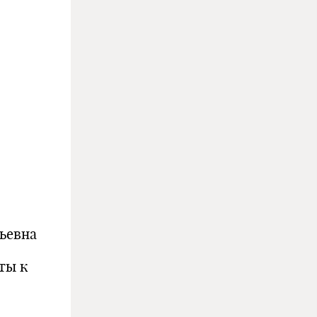
ьевна
ты к