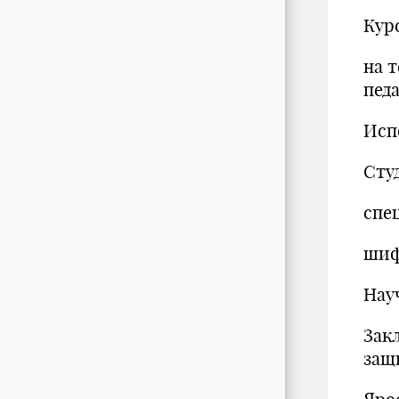
Кур
на 
пед
Исп
Сту
спе
шиф
Нау
Зак
защ