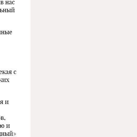
в нас
льный
нные
екая с
ких
я и
в,
ию и
дный»