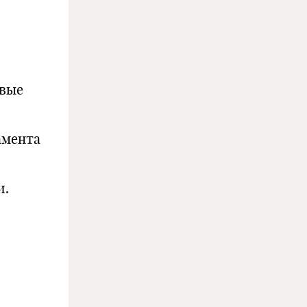
ивые
амента
и.