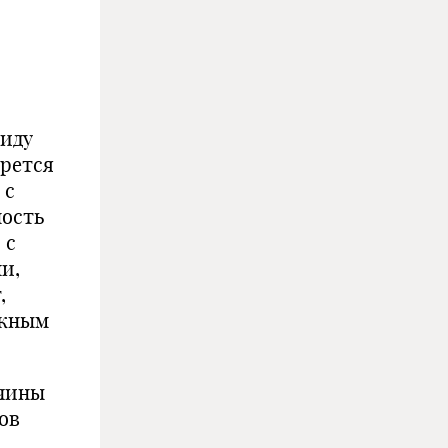
виду
ерется
 с
ность
 с
и,
,
лжным
ичины
ов