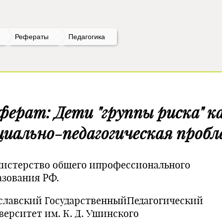
Рефераты
Педагогика
ферат: Дети "группы риска" к
циально-педагогическая пробл
истерство общего ипрофессионального
азования РФ.
славский ГосударственныйПедагогический
верситет им. К. Д. Ушинского