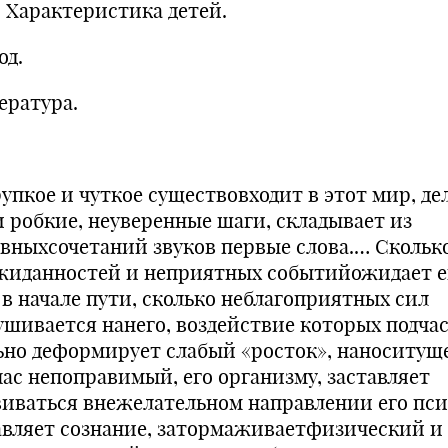
Характеристика детей.
од.
ература.
рупкое и чуткое существовходит в этот мир, де
и робкие, неуверенные шаги, складывает из
авныхсочетаний звуков первые слова.… Скольк
жиданностей и неприятных событийожидает е
 в начале пути, сколько неблагоприятных сил
ушивается нанего, воздействие которых подча
ьно деформирует слабый «росток», наноситуще
час непоправимый, его организму, заставляет
виваться внежелательном направлении его пси
авляет сознание, затормаживаетфизический и