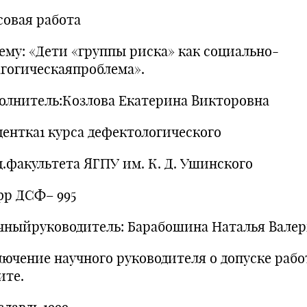
совая работа
тему: «Дети «группы риска» как социально-
агогическаяпроблема».
олнитель:Козлова Екатерина Викторовна
дентка1 курса дефектологического
ц.факультета ЯГПУ им. К. Д. Ушинского
р ДСФ– 995
чныйруководитель: Барабошина Наталья Валер
лючение научного руководителя о допуске рабо
ите.