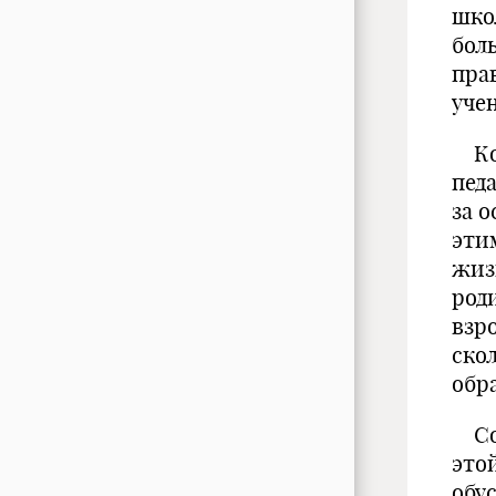
шко
бол
пра
уче
Ког
пед
за 
эти
жиз
род
взр
ско
обр
Сос
это
обу