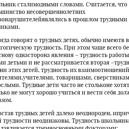
льник сталимодными словами. Считается, что
ьшинство несовершеннолетних
вонарушителейявлялись в прошлом трудными
никами.
да говорят о трудных детях, обычно имеютв 
агогическую трудность. При этом чаще всего б
основу однасторона явления – трудность работы
ми детьми и не рассматривается вторая –труд
ни этих детей, трудность их взаимоотношений
ителями,учителями, товарищами, сверстникам
ослыми. Трудные дети часто не стольконе хотят
лько не могут хорошо учиться и вести себя до
азом.
тав трудных детей далеко неоднороден, ипр
й трудности неодинаковы. Трудность школьник
славливается тремяосновными факторами: