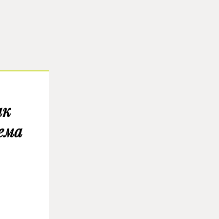
ак
ема