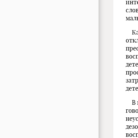
инт
сло
мал
Как
отк
пре
вос
дет
про
зат
дет
В п
гов
неу
дез
вос