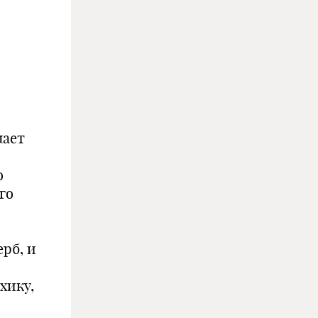
лает
о
го
с
рб, и
хику,