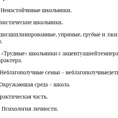
Ненастойчивые школьники.
гоистические школьники.
едисциплинированные, упрямые, грубые и лж
.
 «Трудные» школьники с акцентуациейтемпер
арактера.
 Неблагополучные семьи – неблагополучныедет
Окружающая среда – школа.
Практическая часть.
Психология личности.