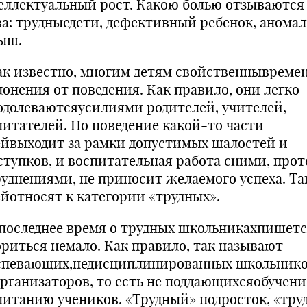
еллектуальный рост. Какою болью отзываются 
ва: трудныедети, дефективный ребенок, анома
ыш.
 известно, многим детям свойственнывреме
лонения от поведения. Как правило, они легко
одолеваютсяусилиями родителей, учителей,
питателей. Но поведение какой-то части
ейвыходит за рамки допустимых шалостей и
ступков, и воспитательная работа сними, прот
руднениями, не приносит желаемого успеха. Та
ейотносят к категории «трудных».
оследнее время о трудных школьникахпишетс
ориться немало. Как правило, так называют
спевающих,недисциплинированных школьнико
организаторов, то есть не поддающихсяобучен
питанию учеников. «Трудный» подросток, «тру