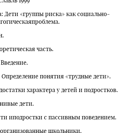
лавль 1999
а: Дети «группы риска» как социально-
агогическаяпроблема.
н.
еоретическая часть.
Введение.
Определение понятия «трудные дети».
достатки характера у детей и подростков.
енивые дети.
Дети иподростки с пассивным поведением.
еорганизованные школьники.