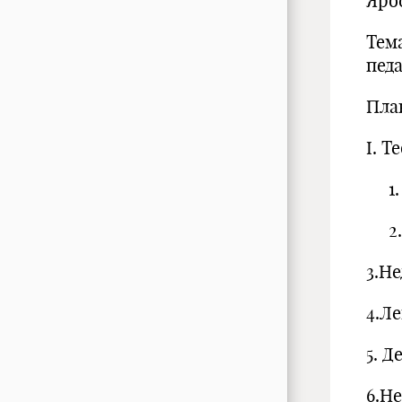
Ярос
Тем
пед
Пла
I. Т
1. 
2. 
3.Не
4.Л
5. 
6.Н