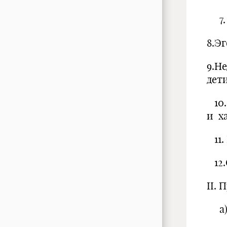
7. 
8.Э
9.Н
дети
10.
и х
11.
12.
II. 
а) 