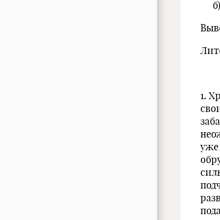
б) 
Выв
Лит
1. Х
сво
заб
нео
уже
обр
сил
под
раз
под