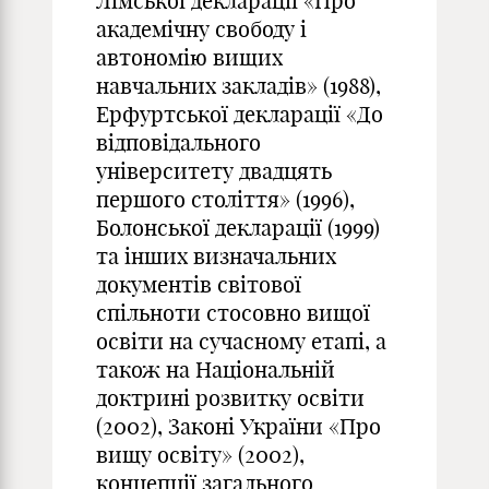
Лімської декларації «Про
академічну свободу і
автономію вищих
навчальних закладів» (1988),
Ерфуртської декларації «До
відповідального
університету двадцять
першого століття» (1996),
Болонської декларації (1999)
та інших визначальних
документів світової
спільноти стосовно вищої
освіти на сучасному етапі, а
також на Національній
доктрині розвитку освіти
(2002), Законі України «Про
вищу освіту» (2002),
концепції загального