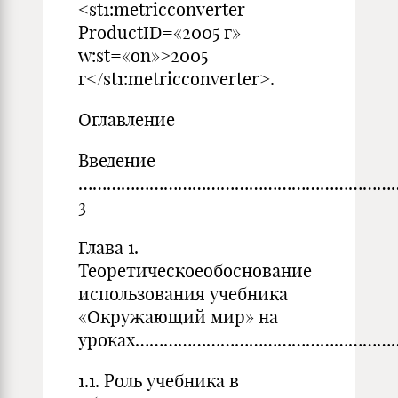
<st1:metricconverter
ProductID=«2005 г»
w:st=«on»>2005
г</st1:metricconverter>.
Оглавление
Введение
…………………………………………………………
3
Глава 1.
Теоретическоеобоснование
использования учебника
«Окружающий мир» на
уроках…………………………………………………
1.1. Роль учебника в