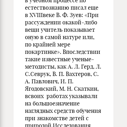
в учебном процессе по
естествознанию писал еще
в XVIIIвеке В. Ф. Зуев: «При
рассуждении окакой-либо
вещи учитель показывает
оную в самой натуре или,
по крайней мере
покартинке». Впоследствии
такие известные ученые-
методисты, как А. Л. Герд, Л.
С.Севрук, В. П. Вахтеров, С.
А. Павлович, И. П.
Ягодовский, М. Н. Скаткин,
всвоих работах указывали
на большоезначение
наглядных средств обу­чения
при знакомстве детей с
природой.Исследования