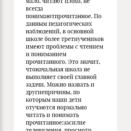
мало, читают плохо, не
всегда
понимаютпрочитанное. По
данным педагогических
наблюдений, в основной
школе более третиучеников
имеют проблемы с чтением
и понима­нием
прочитанного. Это значит,
чтоначальная школа не
выполняет своей главной
задачи. Можно назвать и
другиепричины, по
которым наши дети
отучаются нормально
читать и понимать
прочитан­ное:засилие
телевидения, просмотр