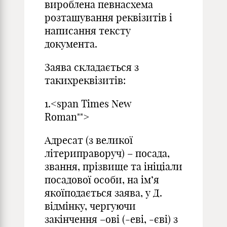
вироблена певнасхема
розташування реквізитів і
написання тексту
документа.
Заява складається з
такихреквізитів:
1.<span Times New
Roman"">
Адресат (з великої
літериправоруч) – посада,
звання, прізвище та ініціали
посадової особи, на ім’я
якоїподається заява, у Д.
відмінку, чергуючи
закінчення –ові (-еві, -єві) з