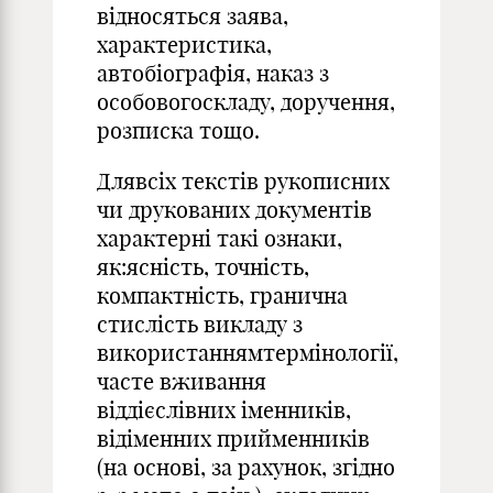
відносяться заява,
характеристика,
автобіографія, наказ з
особовогоскладу, доручення,
розписка тощо.
Длявсіх текстів рукописних
чи друкованих документів
характерні такі ознаки,
як:ясність, точність,
компактність, гранична
стислість викладу з
використаннямтермінології,
часте вживання
віддієслівних іменників,
відіменних прийменників
(на основі, за рахунок, згідно