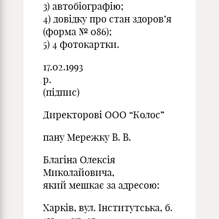
3) автобіографію;
4) довідку про стан здоров’я
(форма № 086);
5) 4 фотокартки.
17.02.1993
р.
(підпис)
Директорові ООО “Колос”
пану Мережку В. В.
Благіна Олексія
Миколайовича,
який мешкає за адресою:
Харків, вул. Інститутська, б.