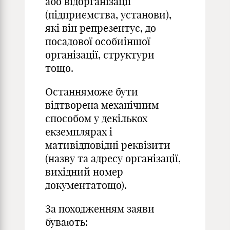
або відорганізації
(підприємства, установи),
які він репрезентує, до
посадової особиіншої
організації, структури
тощо.
Останняможе бути
відтворена механічним
способом у декількох
екземплярах і
мативідповідні реквізити
(назву та адресу організації,
вихідний номер
документатощо).
За походженням заяви
бувають: