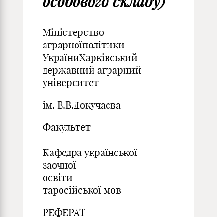
особового складу)
Міністерство
аграрноїполітики
УкраїниХарківський
державний аграрний
університет
ім. В.В.Докучаєва
Факультет
Кафедра української
заочної
освіти
таросійської мов
РЕФЕРАТ