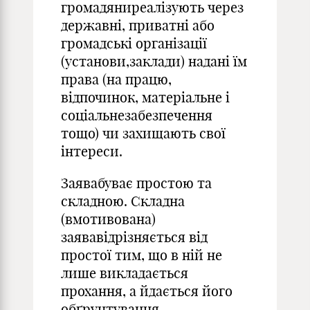
громадяниреалізують через
державні, приватні або
громадські організації
(установи,заклади) надані їм
права (на працю,
відпочинок, матеріальне і
соціальнезабезпечення
тощо) чи захищають свої
інтереси.
Заявабуває простою та
складною. Складна
(вмотивована)
заявавідрізняється від
простої тим, що в ній не
лише викладається
прохання, а йдається його
обґрунтування,