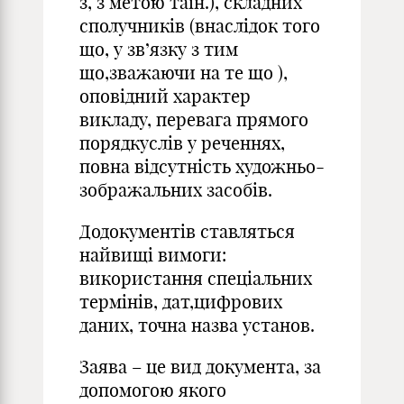
з, з метою таін.), складних
сполучників (внаслідок того
що, у зв’язку з тим
що,зважаючи на те що ),
оповідний характер
викладу, перевага прямого
порядкуслів у реченнях,
повна відсутність художньо-
зображальних засобів.
Додокументів ставляться
найвищі вимоги:
використання спеціальних
термінів, дат,цифрових
даних, точна назва установ.
Заява – це вид документа, за
допомогою якого