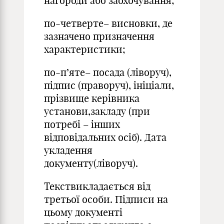
нагороди або заохочування;
по-четверте– висновки, де
зазначено призначення
характеристики;
по-п’яте– посада (ліворуч),
підпис (праворуч), ініціали,
прізвище керівника
установи,закладу (при
потребі – інших
відповідальних осіб). Дата
укладення
документу(ліворуч).
Текствикладається від
третьої особи. Підписи на
цьому документі