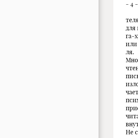
- 4 -
тел
для 
га-
или
ля.
Мно
чте
пис
изл
чае
пси
при
чит
вну
Не 