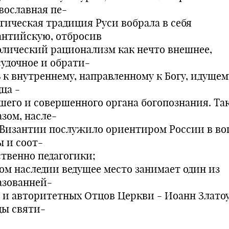
вославная пе-
огическая традиция Руси вобрала в себя
антийскую, отбросив
олический рационализм как нечто внешнее,
судочное и обрати-
ь к внутреннему, направленному к Богу, идущем
ца -
шего и совершенного органа богопознания. Та
азом, насле-
 Византии послужило ориентиром России в во
ы и соот-
ственно педагогики;
том наследии ведущее место занимает один из
азованней-
 и авторитетных Отцов Церкви - Иоанн Злато
ды святи-