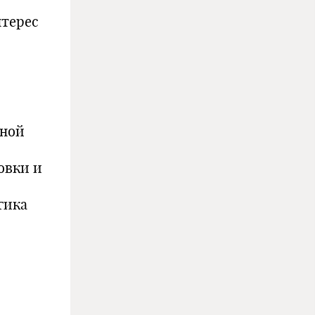
нтерес
вной
овки и
гика