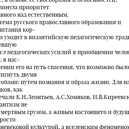
винула приоритет
овного над естественным.
тема русского православного образования и
питания кор-
и уходит в византийскую педагогическую тра
евшую
сл педагогических усилий в приобщении челов
, в нас-
лении его на путь спасения, что возможно был
тигнуть двумя
собами: путем познания и образа жизни. Для 
ков, как
ечали К.Н.Леонтьев, А.С.Хомяков, И.В.Киреевс
зантизм не
 мертвым грузом, а живым настоящего и будуще
просто
дневековой культурой, а вселенским феномено