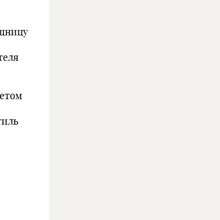
ищницу
теля
метом
тиль