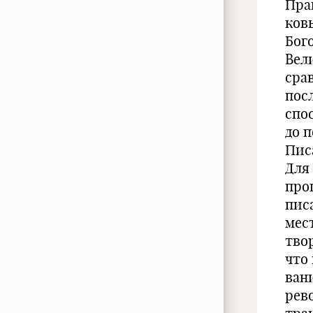
Пра
ков
Бог
Вел
сра
пос
спо
до 
Пис
Для
про
пис
мес
тво
что
ван
рев