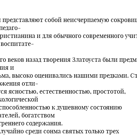
я представляют собой неисчерпаемую сокров
педаго-
христианина и для обычного современного учи
 воспитате-
го веков назад творения Златоуста были пред
ния и
ьма, высоко оценивались нашими предками. С
ожения отли-
тся ясностью, естественностью, простотой,
хологической
способленностью к душевному состоянию
ателей, богатством
треннего содержания.
случайно среди сонма святых только трех