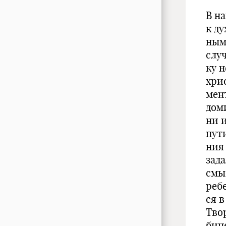
В н
к ду
ным
слу
ку н
хри
мен
дом
ни 
пут
ния
зад
смы
реб
ся в
Тво
бине