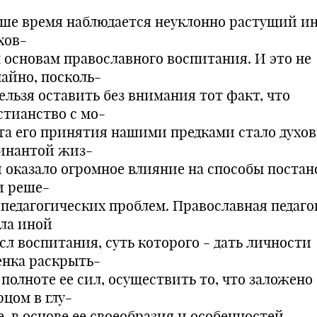
аше время наблюдается неуклонно растущий и
хов-
 основам православного воспитания. И это не
чайно, посколь-
ельзя оставить без внимания тот факт, что
стианство с мо-
та его принятия нашими предками стало духо
инантой жиз-
и оказало огромное влияние на способы постан
и реше-
 педагогических проблем. Православная педаго
ала иной
сл воспитания, суть которого - дать личности
енка раскрыть-
 полноте ее сил, осуществить то, что заложено
рцом в глу-
, в основе ее своеобразия и особенностей,