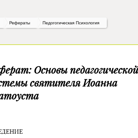
Рефераты
Педогогическая Психология
ферат: Основы педагогическо
стемы святителя Иоанна
атоуста
ЕДЕНИЕ