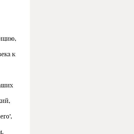
дицию,
ека к
о
наших
кий,
го",
м.