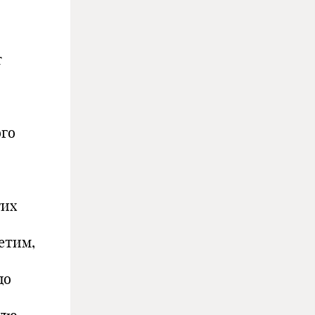
т
ого
гих
етим,
до