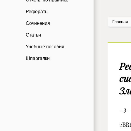
Рефераты
Главная
Сочинения
Статьи
Учебные пособия
Шпаргалки
Ре
си
Зл
- 3 -
2ВВ