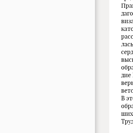
Пра
даг
виз
кат
рас
лас
серд
выс
обр
дие
вер
вет
В э
обр
ших
Тру