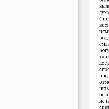
выд
дух
Сис
вос
ням
вид
смы
Богу
тав
дос
спо
пред
отм
"ви
был
не 
сре