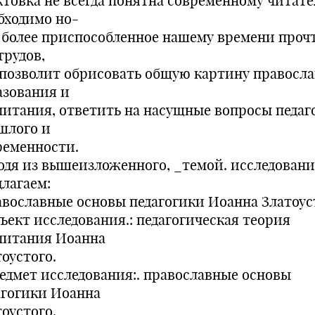
ктовка не всегда понятна современному читате
бходимо но-
, более приспособленное нашему времени проч
трудов,
 позволит обрисовать общую картину правосла
азования и
питания, ответить на насущные вопросы педаг
шлого и
ременности.
одя из вышеизложенного, _темой. исследован
длагаем:
авославные основы педагогики Иоанна Златоуст
ъект исследования.: педагогическая теория
питания Иоанна
оустого.
едмет исследования:. православные основы
агогики Иоанна
оустого.