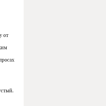
у от
ким
просах
устый.