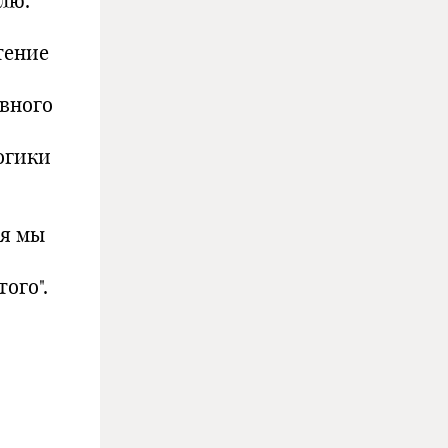
лю.
тение
вного
огики
ия мы
ого".