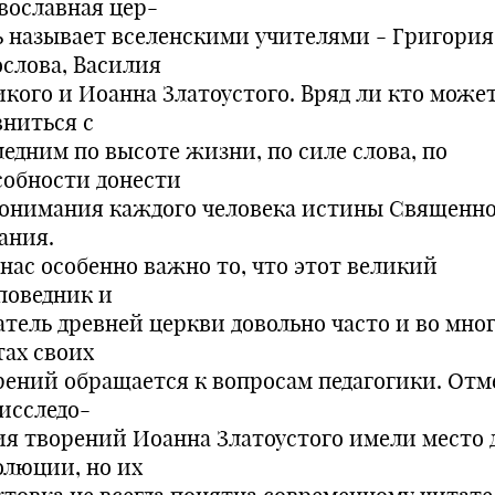
вославная цер-
ь называет вселенскими учителями - Григория
ослова, Василия
икого и Иоанна Златоустого. Вряд ли кто може
вниться с
ледним по высоте жизни, по силе слова, по
собности донести
понимания каждого человека истины Священн
ания.
 нас особенно важно то, что этот великий
поведник и
атель древней церкви довольно часто и во мно
тах своих
рений обращается к вопросам педагогики. Отм
 исследо-
ия творений Иоанна Златоустого имели место 
олюции, но их