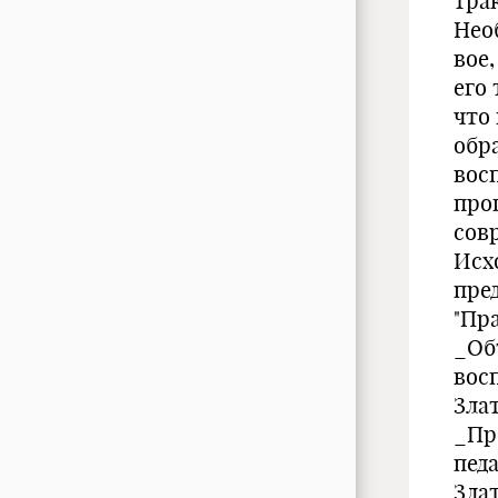
тра
Нео
вое
его 
что
обр
вос
про
сов
Исх
пре
"Пр
_Об
вос
Злат
_Пр
пед
Злат