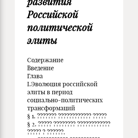
развития
Российской
политической
элиты
Содержание
Введение
Глава
I.Эволюция российской
элиты в период
социально-политических
трансформаций
§ 1. ??????? ???????????? ?????
§ 2. ????? ???????? ????????????
????? ? ??????.