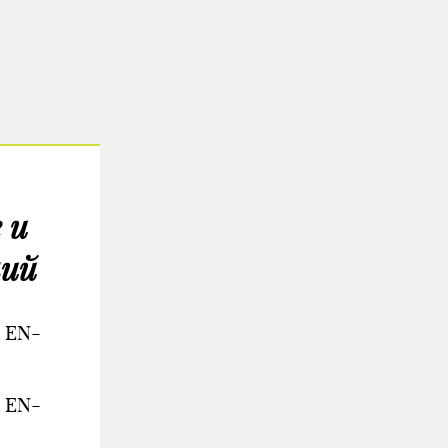
 и
ний
: EN-
: EN-