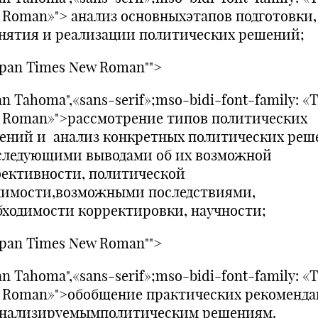
 Roman»"> анализ основныхэтапов подготовки,
нятия и реализации политических решений;
pan Times New Roman"">
n Tahoma",«sans-serif»;mso-bidi-font-family: «
 Roman»">рассмотрение типов политических
ений и анализ конкретных политических реш
следующими выводами об их возможной
ективности, политической
чимости,возможными последствиями,
бходимости корректировки, научности;
pan Times New Roman"">
n Tahoma",«sans-serif»;mso-bidi-font-family: «
 Roman»">обобщение практических рекоменд
анализируемымполитическим решениям.