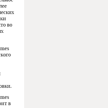
лее
ческих
ски
то во
ых
imes
ского
и
овки.
imes
оит в