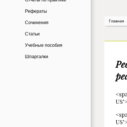
Рефераты
Главная
Сочинения
Статьи
Учебные пособия
Шпаргалки
Ре
ре
<spa
US"
<spa
U