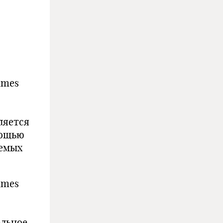
imes
ляется
мощью
яемых
imes
льное