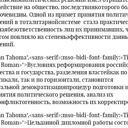
действие на общество, последствиякоторого бо
 очевидны. Одной из примет принятия полити
ений в тоталитарнойсистеме стала практиче
наябезответственность лиц их принимавших, ч
гом повлияло на степеньэффективности данн
ений.
n Tahoma",«sans-serif»;mso-bidi-font-family:«T
 Roman»">Вусловиях реформирования россий
ества и государства, разделения властейкак по
тикали, так и по горизонтали, становится
уальной демократизацияпроцедур подготовки 
нятия политического решения, анализ их
онфликтогенность, возможность их корректир
n Tahoma",«sans-serif»;mso-bidi-font-family:«T
 Roman»">Цельданной дипломной работы сост