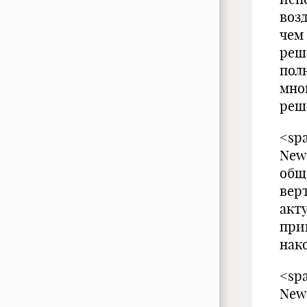
воз
чем
реш
пол
мно
реш
<spa
New
общ
вер
акт
при
нак
<spa
New