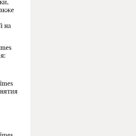
ки,
также
й на
imes
я:
Times
инятия
Times