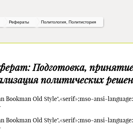
Рефераты
Политология, Политистория
ферат: Подготовка, принятие
ализация политических реше
n Bookman Old Style",«serif»;mso-ansi-language
>
n Bookman Old Style",«serif»;mso-ansi-language
S">