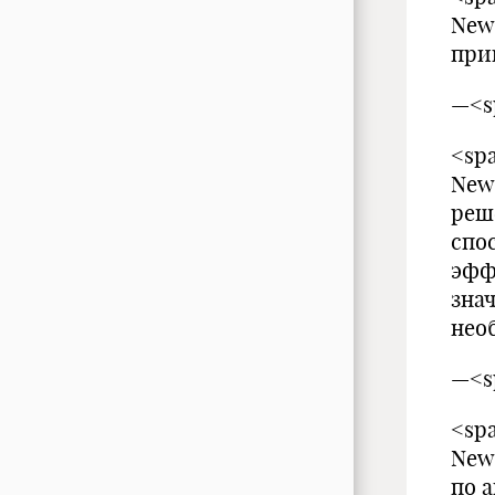
New
при
—<s
<spa
New
реш
спо
эфф
зна
нео
—<s
<spa
New
по 