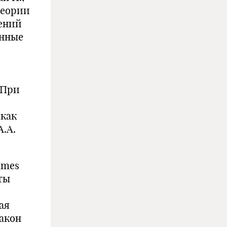
теории
ений
енные
 При
 как
А.А.
imes
ты
ая
акон