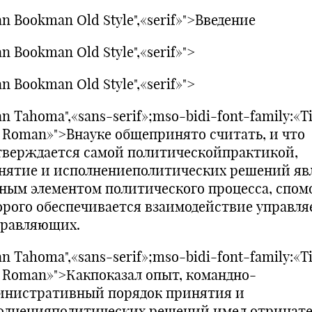
n Bookman Old Style",«serif»">Введение
n Bookman Old Style",«serif»">
n Bookman Old Style",«serif»">
n Tahoma",«sans-serif»;mso-bidi-font-family:«T
 Roman»">Внауке общепринято считать, и что
тверждается самой политическойпрактикой,
нятие и исполнениеполитических решений яв
ным элементом политического процесса, спо
орого обеспечивается взаимодействие управл
правляющих.
n Tahoma",«sans-serif»;mso-bidi-font-family:«T
 Roman»">Какпоказал опыт, командно-
инистративный порядок принятия и
олненияполитических решений имел отрицате