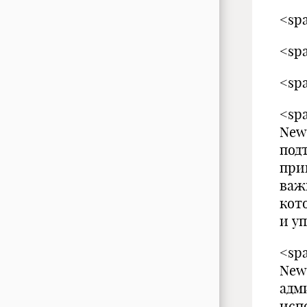
<spa
<spa
<spa
<spa
New
под
при
важ
кот
и у
<spa
New
адм
исп