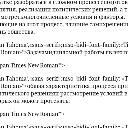
ытке разобраться в сложном процессеподготов
нятия, реализации политических решений, а 
смотретьмногочисленные условия и факторы,
яющие на этот процесс, влияние самихрешени
нь общества.
n Tahoma",«sans-serif»;mso-bidi-font-family:«T
 Roman»">Задачамидипломной работы являютс
pan Times New Roman"">
n Tahoma",«sans-serif»;mso-bidi-font-family: «
 Roman»">общая характеристика процесса пр
итического решенияи рассмотрение условий в
орых он может протекать;
pan Times New Roman"">
n Tahoma",«sans-serif»;mso-bidi-font-family: «