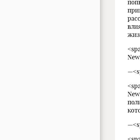
поп
при
рас
вли
жиз
<spa
New
—<s
<spa
New
пол
кот
—<s
<spa