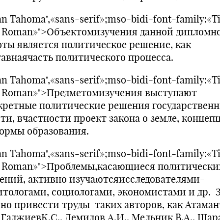
n Tahoma",«sans-serif»;mso-bidi-font-family:«T
 Roman»">Объектомизучения данной дипломн
оты является политическое решение, как
тавнаячасть политического процесса.
n Tahoma",«sans-serif»;mso-bidi-font-family:«T
 Roman»">Предметомизучения выступают
кретные политические решения государствен
сти, вчастности проект закона о земле, концеп
ормы образования.
n Tahoma",«sans-serif»;mso-bidi-font-family:«T
 Roman»">Проблемы,касающиеся политически
ений, активно изучаютсяисследователями-
итологами, социологами, экономистами и др. 
но привести труды таких авторов, как Атаман
, ГаджиевК.С., Демидов А.И., Мельник В.А., Шар