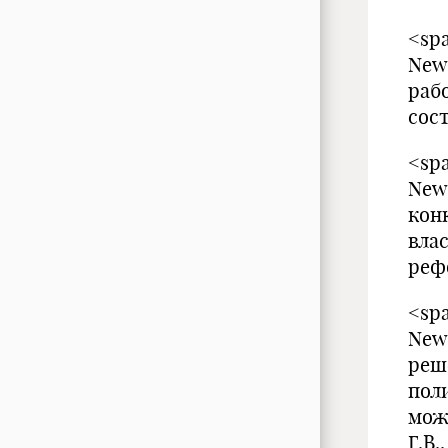
<spa
New
раб
сос
<spa
New
кон
вла
реф
<spa
New
реш
пол
мож
Г.В.