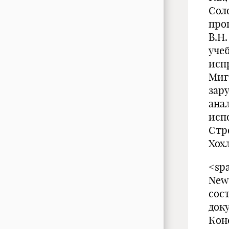
Сол
про
В.Н
уче
исп
Миго
зар
ана
исп
Стро
Хох
<spa
New
сос
док
Кон