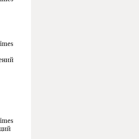
Times
ений
Times
аций