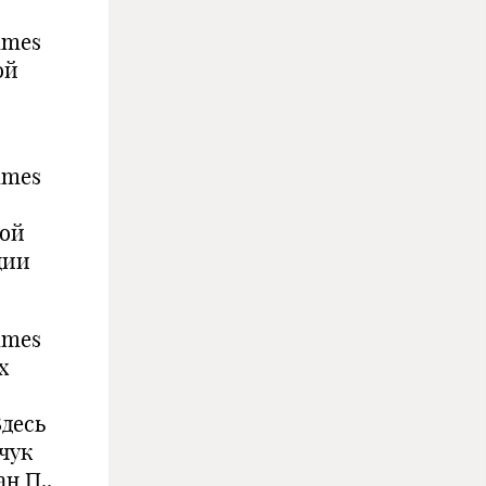
imes
ой
imes
ной
ции
imes
х
Здесь
чук
ан П.,