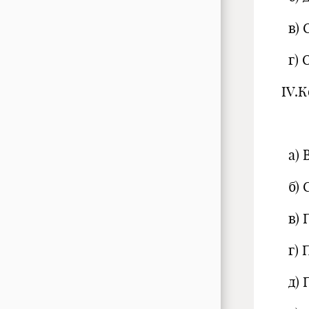
в) 
г) 
IV.
а) 
б) 
в) 
г) 
д) 