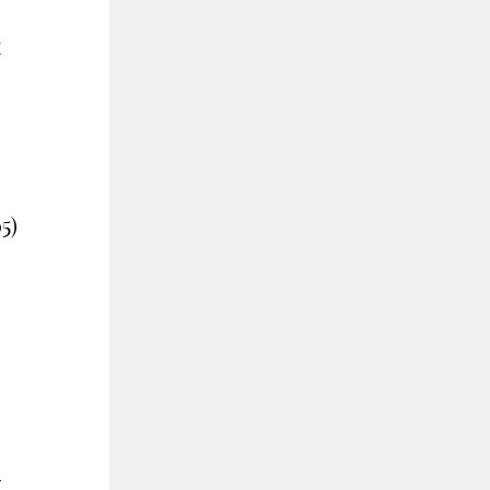
ы
5)
й