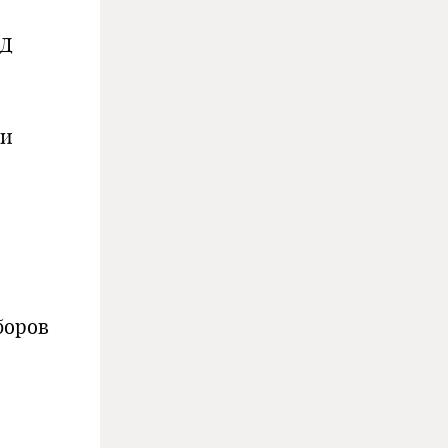
ГД
ии
боров