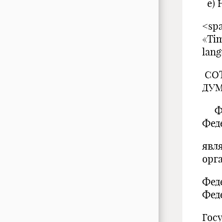
е) 
<spa
«Ti
lang
СОТ
ДУМ
Фед
Фед
явл
орг
Фед
Фед
Гос