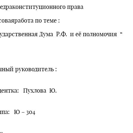
едраконституционного права
соваяработа по теме :
сударственная Дума Р.Ф. и её полномочия “
чный руководитель :
дентка: Пухлова Ю.
ппа: Ю – 304