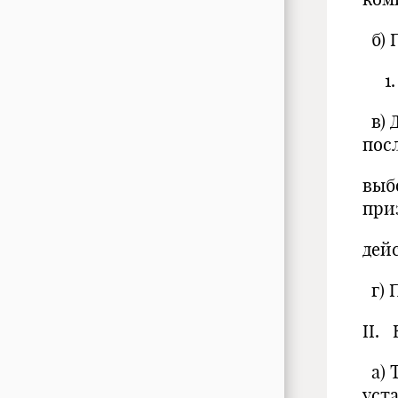
б) 
1. 
в) 
пос
выб
при
дей
г) 
II.
а) 
уст