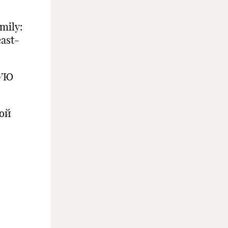
mily:
ast-
НУЮ
кой