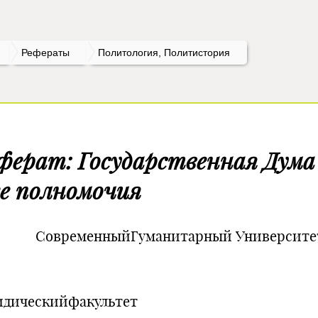
Рефераты
Политология, Политистория
ферат: Государственная Дум
ее полномочия
временныйГуманитарный Университе
дическийфакультет