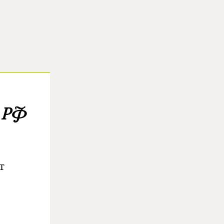
а РФ
т