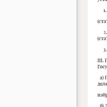
1. 
(ста
2. 
(ста
3. 
III
Гос
а) 
дол
изб
б) 