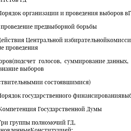
Порядок организации и проведения выборов в
проведение предвыборной борьбы
Действия Центральной избирательнойкомисс
ле проведения
оров(подсчет голосов, суммирование данных,
знание выборов
ствительнымии состоявшимися)
Порядок государственного финансированиявы
 Компетенция Государственной Думы
Три группы полномочий ГД,
ановленныеКонституцией: