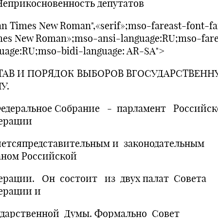
Неприкосновенность депутатов
n Times New Roman",«serif»;mso-fareast-font-fa
mes New Roman»;mso-ansi-language:RU;mso-fare
uage:RU;mso-bidi-language: AR-SA">
АВ И ПОРЯДОК ВЫБОРОВ ВГОСУДАРСТВЕН
У.
еральное Собрание - парламент Российс
ерации
яетсяпредставительным и законодательным
аном Российской
ерации. Он состоит из двух палат Совета
ерации и
ударственной Думы. Формально Совет