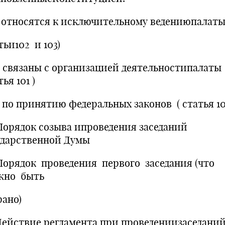
относятся к исключительному ведениюпалат
тьи102 и 103)
связаны с организацией деятельностипалаты
тья 101 )
по принятию федеральных законов ( статья 10
. Порядок созыва ипроведения заседаний
ударственной Думы
Порядок проведения первого заседания (что
жно быть
рано)
Действие регламента при проведениизаседани