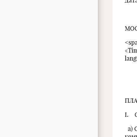
Дата
МОС
<spa
«Ti
lang
ПЛА
I. 
а) 
ком