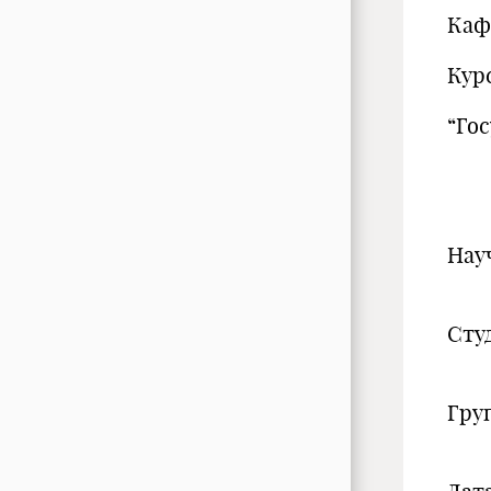
Каф
Кур
“Го
Нау
Сту
Гру