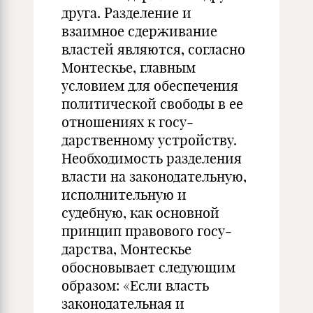
друга. Раз­деление и
взаимное сдерживание
властей являются, согласно
Монтескье, глав­ным
условием для обеспечения
политической свободы в ее
отношениях к госу­
дарственному устройству.
Необходимость разделения
власти на законода­тельную,
исполнительную и
судебную, как основной
принцип правового госу­
дарства, Монтескье
обосновывает следующим
образом: «Если власть
законода­тельная и