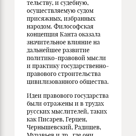
тельст­ву, и судебную,
осуществляемую судом
присяжных, избранных
народом. Философская
концепция Канта оказала
значительное влияние на
дальнейшее раз­витие
политико-правовой мысли
и практику государственно-
правового стро­ительства
цивилизованного общества.
Идеи правового государства
были отражены и в трудах
русских мысли­телей, таких
как Писарев, Герцен,
Чернышевский, Радищев,
Муравьев и др., где они