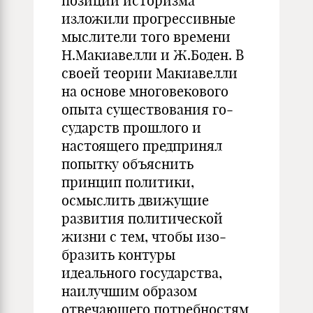
позиции историзма
изложили прогрессивные
мыслители того времени
Н.Макиавелли и Ж.Боден. В
своей теории Макиавелли
на основе многовекового
опыта существования го­
сударств прошлого и
настоящего предпринял
попытку объяснить
принцип по­ли­тики,
осмыслить движущие
развития политической
жизни с тем, чтобы изо­
бразить контуры
идеального государства,
наилучшим образом
отвечающего потребностям