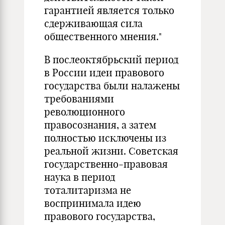
гарантией является толь­ко
сдерживающая сила
общественного мнения."
В послеоктябрьский период
в России идеи правового
государства были на­лажены
требованиями
революционного
правосознания, а затем
полностью ис­ключены из
реальной жизни. Советская
государственно-правовая
наука в пе­ри­од
тоталитаризма не
воспринимала идею
правового государства,