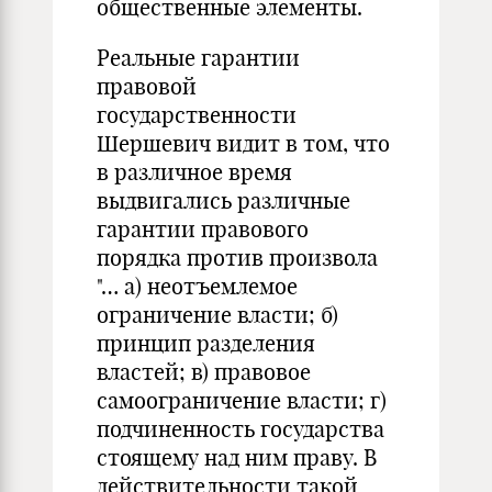
общественные элементы.
Реальные гарантии
правовой
государственности
Шершевич видит в том, что
в различное время
выдвигались различные
гарантии правового
порядка про­тив произвола
"… а) неотъемлемое
ограничение власти; б)
принцип разделе­ния
властей; в) правовое
самоограничение власти; г)
подчиненность государст­ва
стоящему над ним праву. В
действительности такой