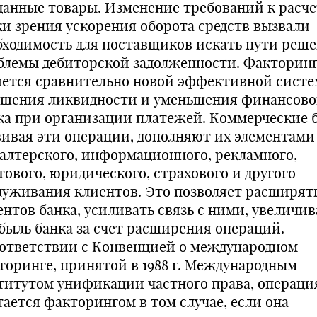
данные товары. Изменение требований к расче
ки зрения ускорения оборота средств вызвали
бходимость для поставщиков искать пути реш
блемы дебиторской задолженности. Факторин
яется сравнительно новой эффективной сист
чшения ликвидности и уменьшения финансово
ка при организации платежей. Коммерческие 
вивая эти операции, дополняют их элементами
галтерского, информационного, рекламного,
тового, юридического, страхового и другого
луживания клиентов. Это позволяет расширять
ентов банка, усиливать связь с ними, увеличив
быль банка за счет расширения операций.
оответствии с Конвенцией о международном
торинге, принятой в 1988 г. Международным
титутом унификации частного права, операци
тается факторингом в том случае, если она