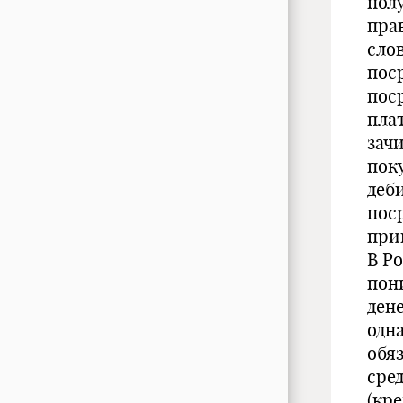
пол
пра
сло
пос
пос
пла
зач
пок
деб
пос
при
В Р
пон
дене
одн
обя
сре
(кр