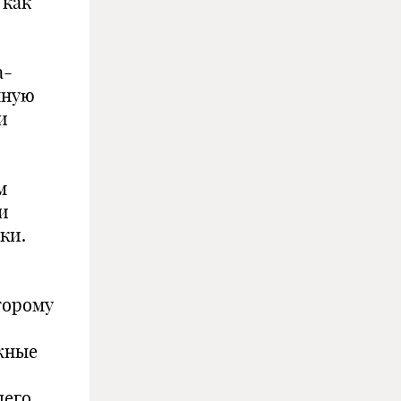
 как
а-
нную
и
м
и
ки.
оторому
ежные
щего