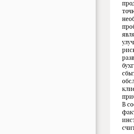
про
точ
нео
про
явл
улу
рис
раз
бух
сбы
обс
кли
при
В с
фак
инс
счи