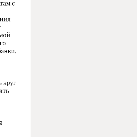
там с
ения
г
емой
го
банки,
 круг
ать
я