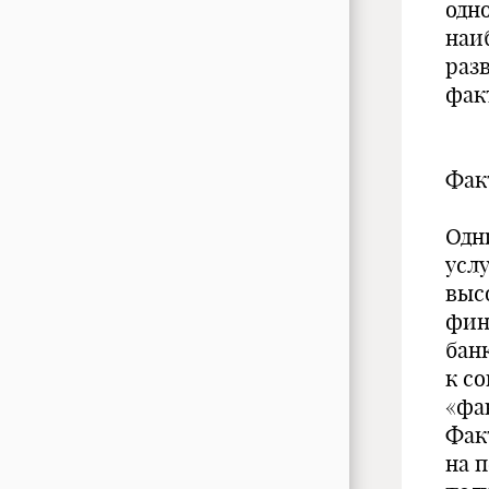
одн
наи
раз
фак
Фак
Одн
усл
выс
фин
бан
к с
«фа
Фак
на 