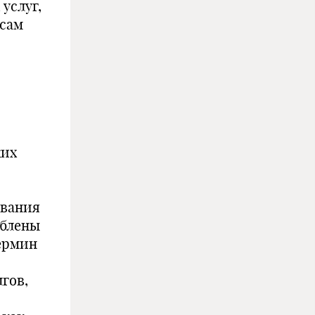
услуг,
есам
ких
ования
облены
ермин
гов,