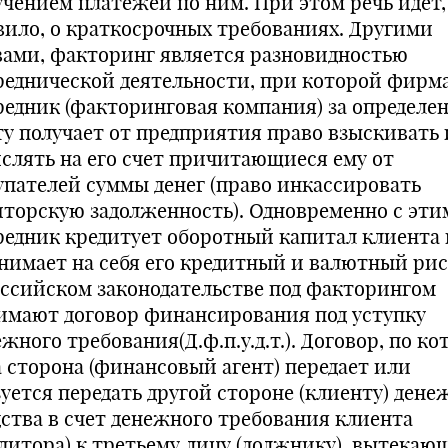
учением платежей по ним. При этом речь идет,
вило, о краткосрочных требованиях. Другими
вами, факторинг является разновидностью
реднической деятельности, при которой фирм
редник (факторинговая компания) за определе
ту получает от предприятия право взыскивать 
ислять на его счет причитающиеся ему от
упателей суммы денег (право инкассировать
иторскую задолженность). Одновременно с эти
редник кредитует оборотный капитал клиента 
нимает на себя его кредитный и валютный рис
оссийском законодательстве под факторингом
имают договор финансирования под уступку
жного требования(Д.ф.п.у.д.т.). Договор, по к
а сторона (финансовый агент) передает или
зуется передать другой стороне (клиенту) ден
дства в счет денежного требования клиента
едитора) к третьему лицу (должнику), вытекаю