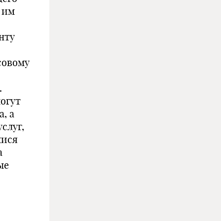
 им
нту
совому
.
могут
, а
слуг,
мися
а
ые