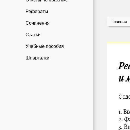
Рефераты
Главная
Сочинения
Статьи
Учебные пособия
Шпаргалки
Ре
и 
Сод
1. В
2. 
3. 