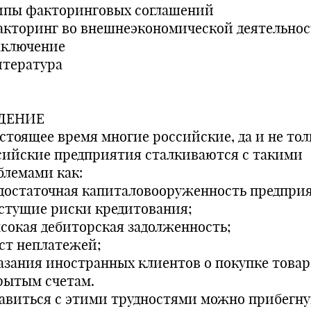
Типы факторинговых соглашений
Факторинг во внешнеэкономической деятельно
Заключение
итература
ДЕНИЕ
астоящее время многие российские, да и не тол
сийские предприятия сталкиваются с такими
блемами как:
едостаточная капиталовооруженность предпри
астущие риски кредитования;
ысокая дебиторская задолженность;
ост неплатежей;
казания иностранных клиентов о покупке товар
рытым счетам.
авиться с этими трудностями можно прибегну