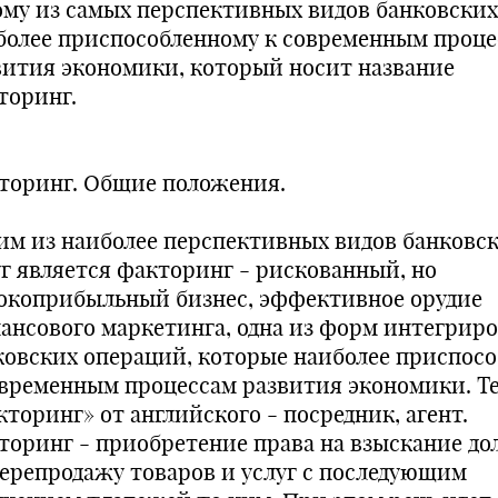
ому из самых перспективных видов банковских 
более приспособленному к современным проц
вития экономики, который носит название
торинг.
торинг. Общие положения.
им из наиболее перспективных видов банковс
уг является факторинг - рискованный, но
окоприбыльный бизнес, эффективное орудие
ансового маркетинга, одна из форм интегрир
ковских операций, которые наиболее приспос
овременным процессам развития экономики. Т
кторинг» от английского - посредник, агент.
торинг - приобретение права на взыскание дол
перепродажу товаров и услуг с последующим