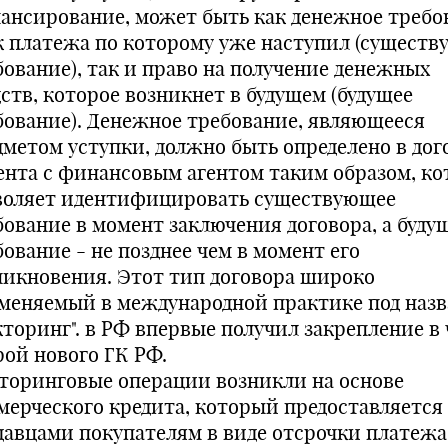
ансирование, может быть как денежное требо
к платежа по которому уже наступил (сущест
бование), так и право на получение денежных
дств, которое возникнет в будущем (будущее
бование). Денежное требование, являющееся
дметом уступки, должно быть определено в дог
ента с финансовым агентом таким образом, к
воляет идентифицировать существующее
бование в момент заключения договора, а буду
ование - не позднее чем в момент его
никновения. Этот тип договора широко
меняемый в международной практике под наз
кторинг". в РФ впервые получил закрепление в
рой нового ГК РФ.
торинговые операции возникли на основе
мерческого кредита, который предоставляется
давцами покупателям в виде отсрочки платежа