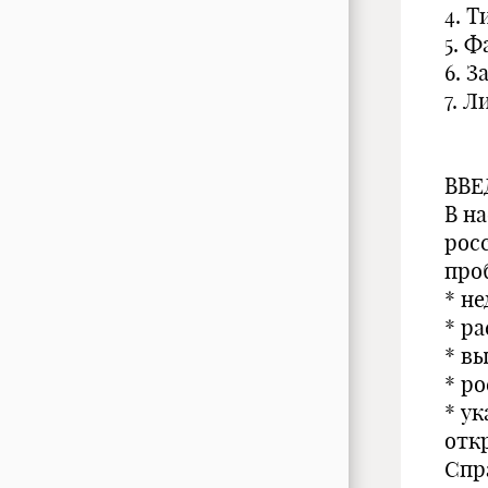
4. 
5. 
6. 
7. Л
ВВЕ
В н
рос
про
* н
* р
* в
* р
* у
отк
Спр