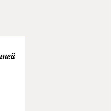
нней
.