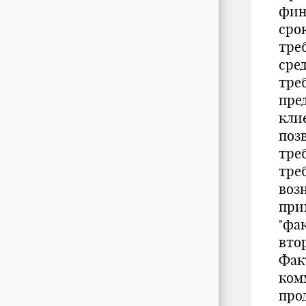
фин
сро
тре
сре
тре
пре
кли
поз
тре
треб
воз
при
"фа
вто
Фак
ком
про