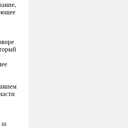
вание,
вующее
оворе
оторый
щее
ванием
 части
 за