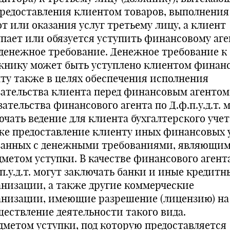
предоставления клиентом товаров, выполнения
т или оказания услуг третьему лицу, а клиент
упает или обязуется уступить финансовому аге
 денежное требование. Денежное требование к
жнику может быть уступлено клиентом финан
нту также в целях обеспечения исполнения
зательства клиента перед финансовым агентом
ательства финансового агента по Д.ф.п.у.д.т. 
чать ведение для клиента бухгалтерского учета
же предоставление клиенту иных финансовых у
занных с денежными требованиями, являющи
дметом уступки. В качестве финансового агент
п.у.д.т. могут заключать банки и иные кредитн
анизации, а также другие коммерческие
анизации, имеющие разрешение (лицензию) на
ществление деятельности такого вида.
дметом уступки, под которую предоставляется