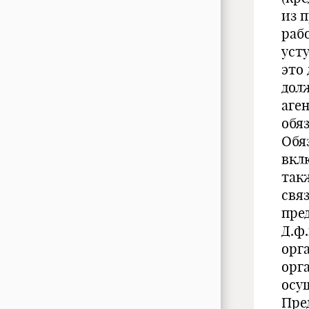
из 
рабо
уст
это
дол
аге
обя
Обяз
вклю
так
свя
пре
Д.ф.
орг
орг
осу
Пре