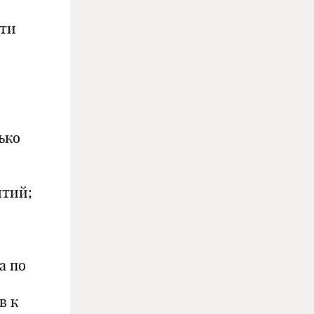
сти
ько
ятий;
а по
в к