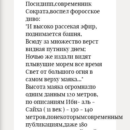
Посидипп,современник
Сократа,воспел форосское
диво:
"И высоко рассекая эфир,
поднимается башня,
Всюду за множество верст
видная путнику днем;
Ночью же издали видят
плывущие морем все время
Свет от большого огня в
самом верху маяка..."
Высота маяка огромна:по
одним данным 120 метров,
по описаниям Ибн- аль -
Сайха ( 11 век ) - 130 - 140
метров,понекоторымсовременным
публикациям,даже 180