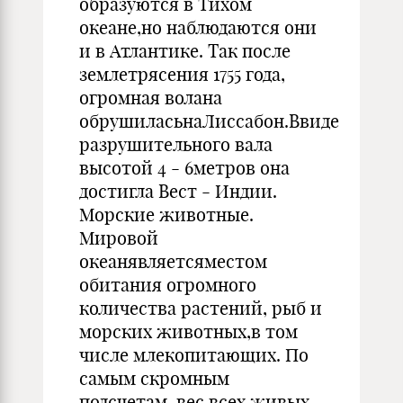
образуются в Тихом
океане,но наблюдаются они
и в Атлантике. Так после
землетрясения 1755 года,
огромная волана
обрушиласьнаЛиссабон.Ввиде
разрушительного вала
высотой 4 - 6метров она
достигла Вест - Индии.
Морские животные.
Мировой
океанявляетсяместом
обитания огромного
количества растений, рыб и
морских животных,в том
числе млекопитающих. По
самым скромным
подсчетам, вес всех живых