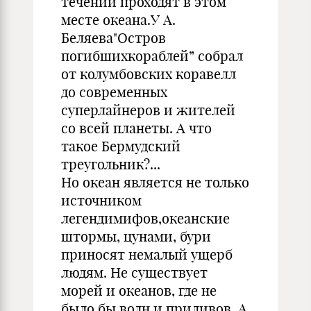
течений проходят в этом
месте океана.У А.
Беляева"Остров
погибшихкораблей” собрал
от колумбовских коравелл
до современных
суперлайнеров и жителей
со всей планеты. А что
такое Бермудский
треугольник?...
Но океан является не только
источником
легендимифов,океанские
штормы, цунами, бури
приносят немалый ущерб
людям. Не существует
морей и океанов, где не
было бы волн и приливов. А