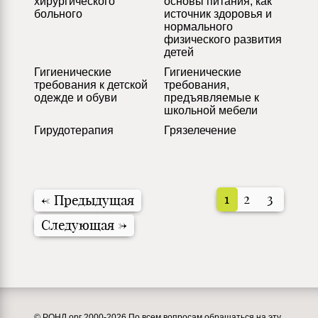
хирургического
основы питания, как
больного
источник здоровья и
нормального
физического развития
детей
Гигиенические
Гигиенические
требования к детской
требования,
одежде и обуви
предъявляемые к
школьной мебели
Гирудотерапия
Грязелечение
1
2
3
←
Предыдущая
Следующая
→
© РОНЛ.орг 2000-2026 По всем вопросам обращаться на эту