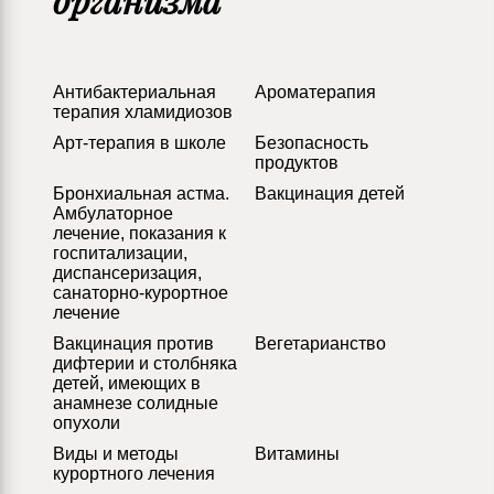
организма
Антибактериальная
Ароматерапия
терапия хламидиозов
Арт-терапия в школе
Безопасность
продуктов
Бронхиальная астма.
Вакцинация детей
Амбулаторное
лечение, показания к
госпитализации,
диспансеризация,
санаторно-курортное
лечение
Вакцинация против
Вегетарианство
дифтерии и столбняка
детей, имеющих в
анамнезе солидные
опухоли
Виды и методы
Витамины
курортного лечения