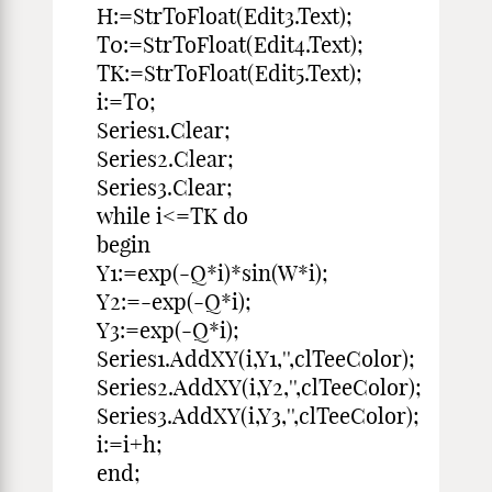
H:=StrToFloat(Edit3.Text);
T0:=StrToFloat(Edit4.Text);
TK:=StrToFloat(Edit5.Text);
i:=T0;
Series1.Clear;
Series2.Clear;
Series3.Clear;
while i<=TK do
begin
Y1:=exp(-Q*i)*sin(W*i);
Y2:=-exp(-Q*i);
Y3:=exp(-Q*i);
Series1.AddXY(i,Y1,'',clTeeColor);
Series2.AddXY(i,Y2,'',clTeeColor);
Series3.AddXY(i,Y3,'',clTeeColor);
i:=i+h;
end;