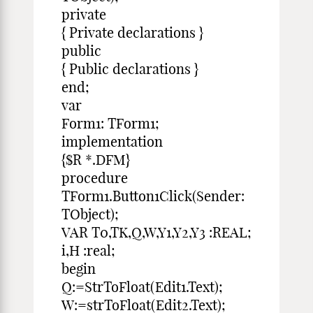
private
{ Private declarations }
public
{ Public declarations }
end;
var
Form1: TForm1;
implementation
{$R *.DFM}
procedure
TForm1.Button1Click(Sender:
TObject);
VAR T0,TK,Q,W,Y1,Y2,Y3 :REAL;
i,H :real;
begin
Q:=StrToFloat(Edit1.Text);
W:=strToFloat(Edit2.Text);